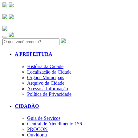
Search:
A PREFEITURA
História da Cidade
Localização da Cidade
Órgãos Municipais
Arquivo da Cidade
Acesso à Informação
Política de Privacidade
CIDADÃO
Guia de Serviços
Central de Atendimento 156
PROCON
Ouvidoria