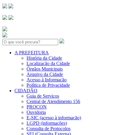
Search:
A PREFEITURA
História da Cidade
Localização da Cidade
Órgãos Municipais
Arquivo da Cidade
Acesso à Informação
Política de Privacidade
CIDADÃO
Guia de Serviços
Central de Atendimento 156
PROCON
Ouvidoria
E-SIC (acesso à informação)
LGPD (informações)
Consulta de Protocolos
SEI (Consulta Externa)