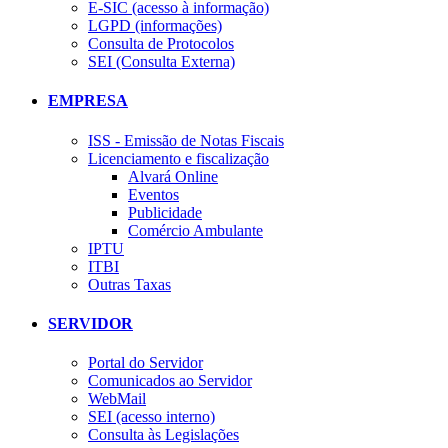
E-SIC (acesso à informação)
LGPD (informações)
Consulta de Protocolos
SEI (Consulta Externa)
EMPRESA
ISS - Emissão de Notas Fiscais
Licenciamento e fiscalização
Alvará Online
Eventos
Publicidade
Comércio Ambulante
IPTU
ITBI
Outras Taxas
SERVIDOR
Portal do Servidor
Comunicados ao Servidor
WebMail
SEI (acesso interno)
Consulta às Legislações