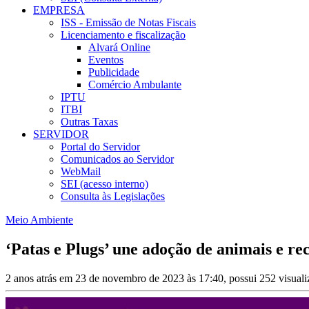
EMPRESA
ISS - Emissão de Notas Fiscais
Licenciamento e fiscalização
Alvará Online
Eventos
Publicidade
Comércio Ambulante
IPTU
ITBI
Outras Taxas
SERVIDOR
Portal do Servidor
Comunicados ao Servidor
WebMail
SEI (acesso interno)
Consulta às Legislações
Meio Ambiente
‘Patas e Plugs’ une adoção de animais e re
2 anos atrás em 23 de novembro de 2023 às 17:40, possui 252 visual