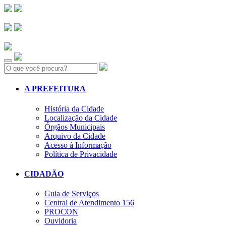
Search:
A PREFEITURA
História da Cidade
Localização da Cidade
Órgãos Municipais
Arquivo da Cidade
Acesso à Informação
Política de Privacidade
CIDADÃO
Guia de Serviços
Central de Atendimento 156
PROCON
Ouvidoria