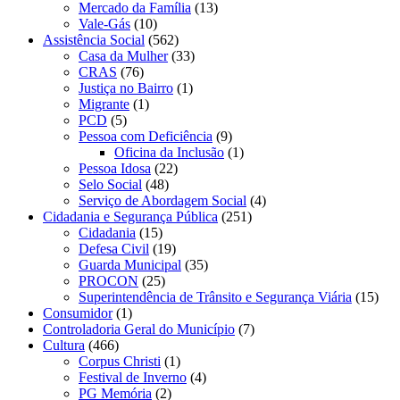
Mercado da Família
(13)
Vale-Gás
(10)
Assistência Social
(562)
Casa da Mulher
(33)
CRAS
(76)
Justiça no Bairro
(1)
Migrante
(1)
PCD
(5)
Pessoa com Deficiência
(9)
Oficina da Inclusão
(1)
Pessoa Idosa
(22)
Selo Social
(48)
Serviço de Abordagem Social
(4)
Cidadania e Segurança Pública
(251)
Cidadania
(15)
Defesa Civil
(19)
Guarda Municipal
(35)
PROCON
(25)
Superintendência de Trânsito e Segurança Viária
(15)
Consumidor
(1)
Controladoria Geral do Município
(7)
Cultura
(466)
Corpus Christi
(1)
Festival de Inverno
(4)
PG Memória
(2)