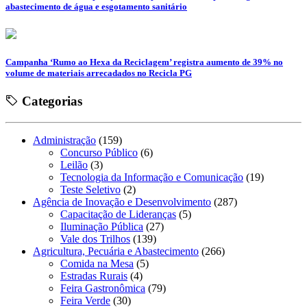
abastecimento de água e esgotamento sanitário
Campanha ‘Rumo ao Hexa da Reciclagem’ registra aumento de 39% no
volume de materiais arrecadados no Recicla PG
Categorias
Administração
(159)
Concurso Público
(6)
Leilão
(3)
Tecnologia da Informação e Comunicação
(19)
Teste Seletivo
(2)
Agência de Inovação e Desenvolvimento
(287)
Capacitação de Lideranças
(5)
Iluminação Pública
(27)
Vale dos Trilhos
(139)
Agricultura, Pecuária e Abastecimento
(266)
Comida na Mesa
(5)
Estradas Rurais
(4)
Feira Gastronômica
(79)
Feira Verde
(30)