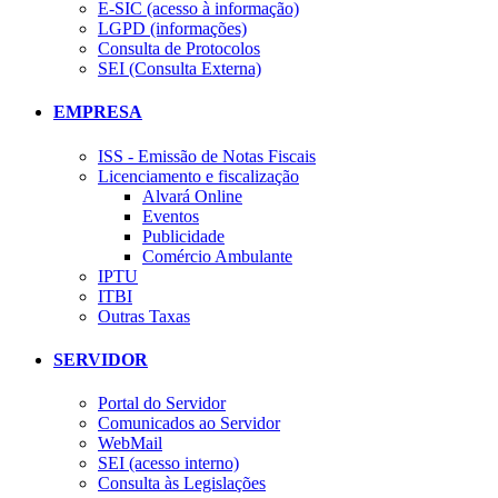
E-SIC (acesso à informação)
LGPD (informações)
Consulta de Protocolos
SEI (Consulta Externa)
EMPRESA
ISS - Emissão de Notas Fiscais
Licenciamento e fiscalização
Alvará Online
Eventos
Publicidade
Comércio Ambulante
IPTU
ITBI
Outras Taxas
SERVIDOR
Portal do Servidor
Comunicados ao Servidor
WebMail
SEI (acesso interno)
Consulta às Legislações