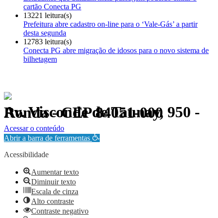
cartão Conecta PG
13221 leitura(s)
Prefeitura abre cadastro on-line para o ‘Vale-Gás’ a partir
desta segunda
12783 leitura(s)
Conecta PG abre migração de idosos para o novo sistema de
bilhetagem
Av. Visconde de Taunay, 950 - Ronda - CEP 84051-000
Política de Privacidade.
Acessar o conteúdo
Abrir a barra de ferramentas
Acessibilidade
Aumentar texto
Diminuir texto
Escala de cinza
Alto contraste
Contraste negativo