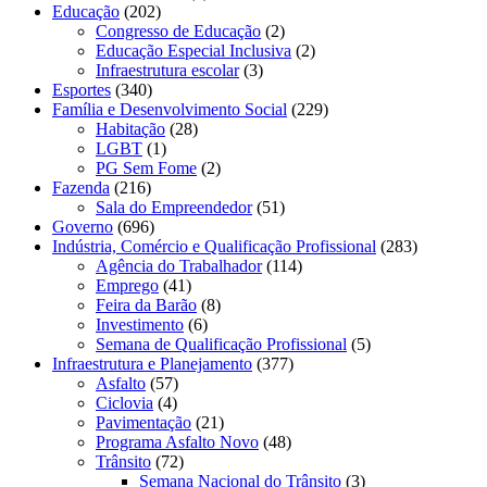
Educação
(202)
Congresso de Educação
(2)
Educação Especial Inclusiva
(2)
Infraestrutura escolar
(3)
Esportes
(340)
Família e Desenvolvimento Social
(229)
Habitação
(28)
LGBT
(1)
PG Sem Fome
(2)
Fazenda
(216)
Sala do Empreendedor
(51)
Governo
(696)
Indústria, Comércio e Qualificação Profissional
(283)
Agência do Trabalhador
(114)
Emprego
(41)
Feira da Barão
(8)
Investimento
(6)
Semana de Qualificação Profissional
(5)
Infraestrutura e Planejamento
(377)
Asfalto
(57)
Ciclovia
(4)
Pavimentação
(21)
Programa Asfalto Novo
(48)
Trânsito
(72)
Semana Nacional do Trânsito
(3)