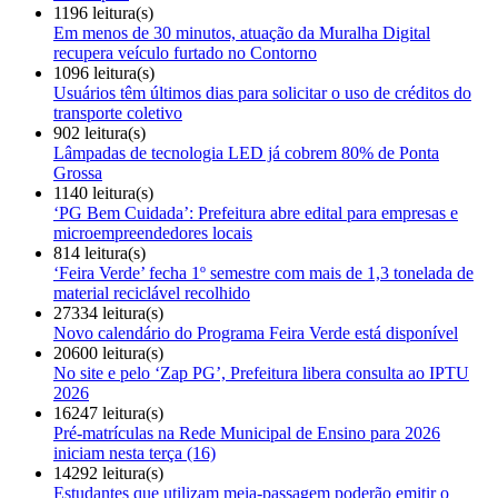
1196 leitura(s)
Em menos de 30 minutos, atuação da Muralha Digital
recupera veículo furtado no Contorno
1096 leitura(s)
Usuários têm últimos dias para solicitar o uso de créditos do
transporte coletivo
902 leitura(s)
Lâmpadas de tecnologia LED já cobrem 80% de Ponta
Grossa
1140 leitura(s)
‘PG Bem Cuidada’: Prefeitura abre edital para empresas e
microempreendedores locais
814 leitura(s)
‘Feira Verde’ fecha 1º semestre com mais de 1,3 tonelada de
material reciclável recolhido
27334 leitura(s)
Novo calendário do Programa Feira Verde está disponível
20600 leitura(s)
No site e pelo ‘Zap PG’, Prefeitura libera consulta ao IPTU
2026
16247 leitura(s)
Pré-matrículas na Rede Municipal de Ensino para 2026
iniciam nesta terça (16)
14292 leitura(s)
Estudantes que utilizam meia-passagem poderão emitir o