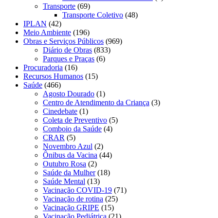
Transporte
(69)
Transporte Coletivo
(48)
IPLAN
(42)
Meio Ambiente
(196)
Obras e Serviços Públicos
(969)
Diário de Obras
(833)
Parques e Praças
(6)
Procuradoria
(16)
Recursos Humanos
(15)
Saúde
(466)
Agosto Dourado
(1)
Centro de Atendimento da Criança
(3)
Cinedebate
(1)
Coleta de Preventivo
(5)
Comboio da Saúde
(4)
CRAR
(5)
Novembro Azul
(2)
Ônibus da Vacina
(44)
Outubro Rosa
(2)
Saúde da Mulher
(18)
Saúde Mental
(13)
Vacinação COVID-19
(71)
Vacinação de rotina
(25)
Vacinação GRIPE
(15)
Vacinação Pediátrica
(21)