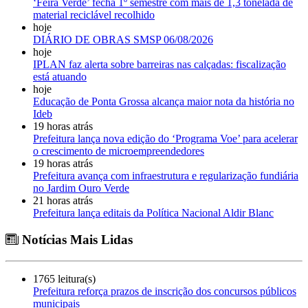
‘Feira Verde’ fecha 1º semestre com mais de 1,3 tonelada de
material reciclável recolhido
hoje
DIÁRIO DE OBRAS SMSP 06/08/2026
hoje
IPLAN faz alerta sobre barreiras nas calçadas: fiscalização
está atuando
hoje
Educação de Ponta Grossa alcança maior nota da história no
Ideb
19 horas atrás
Prefeitura lança nova edição do ‘Programa Voe’ para acelerar
o crescimento de microempreendedores
19 horas atrás
Prefeitura avança com infraestrutura e regularização fundiária
no Jardim Ouro Verde
21 horas atrás
Prefeitura lança editais da Política Nacional Aldir Blanc
Notícias Mais Lidas
1765 leitura(s)
Prefeitura reforça prazos de inscrição dos concursos públicos
municipais