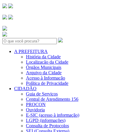
Search:
A PREFEITURA
História da Cidade
Localização da Cidade
Órgãos Municipais
Arquivo da Cidade
Acesso à Informação
Política de Privacidade
CIDADÃO
Guia de Serviços
Central de Atendimento 156
PROCON
Ouvidoria
E-SIC (acesso à informação)
LGPD (informações)
Consulta de Protocolos
SEI (Consulta Externa)