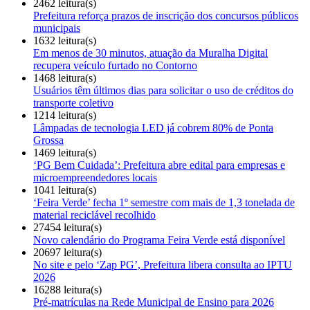
2462 leitura(s)
Prefeitura reforça prazos de inscrição dos concursos públicos
municipais
1632 leitura(s)
Em menos de 30 minutos, atuação da Muralha Digital
recupera veículo furtado no Contorno
1468 leitura(s)
Usuários têm últimos dias para solicitar o uso de créditos do
transporte coletivo
1214 leitura(s)
Lâmpadas de tecnologia LED já cobrem 80% de Ponta
Grossa
1469 leitura(s)
‘PG Bem Cuidada’: Prefeitura abre edital para empresas e
microempreendedores locais
1041 leitura(s)
‘Feira Verde’ fecha 1º semestre com mais de 1,3 tonelada de
material reciclável recolhido
27454 leitura(s)
Novo calendário do Programa Feira Verde está disponível
20697 leitura(s)
No site e pelo ‘Zap PG’, Prefeitura libera consulta ao IPTU
2026
16288 leitura(s)
Pré-matrículas na Rede Municipal de Ensino para 2026