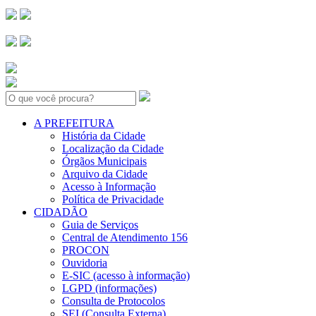
Search:
A PREFEITURA
História da Cidade
Localização da Cidade
Órgãos Municipais
Arquivo da Cidade
Acesso à Informação
Política de Privacidade
CIDADÃO
Guia de Serviços
Central de Atendimento 156
PROCON
Ouvidoria
E-SIC (acesso à informação)
LGPD (informações)
Consulta de Protocolos
SEI (Consulta Externa)