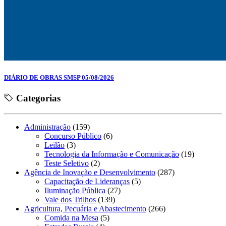
DIÁRIO DE OBRAS SMSP 05/08/2026
Categorias
Administração
(159)
Concurso Público
(6)
Leilão
(3)
Tecnologia da Informação e Comunicação
(19)
Teste Seletivo
(2)
Agência de Inovação e Desenvolvimento
(287)
Capacitação de Lideranças
(5)
Iluminação Pública
(27)
Vale dos Trilhos
(139)
Agricultura, Pecuária e Abastecimento
(266)
Comida na Mesa
(5)