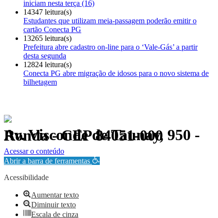
iniciam nesta terça (16)
14347 leitura(s)
Estudantes que utilizam meia-passagem poderão emitir o
cartão Conecta PG
13265 leitura(s)
Prefeitura abre cadastro on-line para o ‘Vale-Gás’ a partir
desta segunda
12824 leitura(s)
Conecta PG abre migração de idosos para o novo sistema de
bilhetagem
Av. Visconde de Taunay, 950 - Ronda - CEP 84051-000
Política de Privacidade.
Acessar o conteúdo
Abrir a barra de ferramentas
Acessibilidade
Aumentar texto
Diminuir texto
Escala de cinza