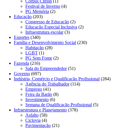
Corpus Christi
(1)
Festival de Inverno
(4)
PG Memória
(2)
Educação
(203)
Congresso de Educação
(2)
Educação Especial Inclusiva
(2)
Infraestrutura escolar
(3)
Esportes
(340)
Família e Desenvolvimento Social
(230)
Habitação
(28)
LGBT
(1)
PG Sem Fome
(2)
Fazenda
(216)
Sala do Empreendedor
(51)
Governo
(697)
Indústria, Comércio e Qualificação Profissional
(284)
Agência do Trabalhador
(114)
Emprego
(41)
Feira da Barão
(8)
Investimento
(6)
Semana de Qualificação Profissional
(5)
Infraestrutura e Planejamento
(378)
Asfalto
(58)
Ciclovia
(4)
Pavimentação
(21)