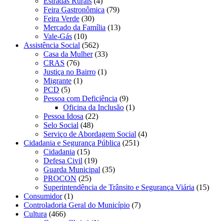
Estradas Rurais
(4)
Feira Gastronômica
(79)
Feira Verde
(30)
Mercado da Família
(13)
Vale-Gás
(10)
Assistência Social
(562)
Casa da Mulher
(33)
CRAS
(76)
Justiça no Bairro
(1)
Migrante
(1)
PCD
(5)
Pessoa com Deficiência
(9)
Oficina da Inclusão
(1)
Pessoa Idosa
(22)
Selo Social
(48)
Serviço de Abordagem Social
(4)
Cidadania e Segurança Pública
(251)
Cidadania
(15)
Defesa Civil
(19)
Guarda Municipal
(35)
PROCON
(25)
Superintendência de Trânsito e Segurança Viária
(15)
Consumidor
(1)
Controladoria Geral do Município
(7)
Cultura
(466)