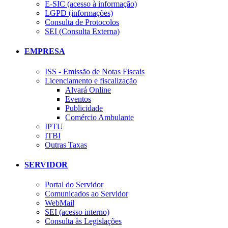
E-SIC (acesso à informação)
LGPD (informações)
Consulta de Protocolos
SEI (Consulta Externa)
EMPRESA
ISS - Emissão de Notas Fiscais
Licenciamento e fiscalização
Alvará Online
Eventos
Publicidade
Comércio Ambulante
IPTU
ITBI
Outras Taxas
SERVIDOR
Portal do Servidor
Comunicados ao Servidor
WebMail
SEI (acesso interno)
Consulta às Legislações