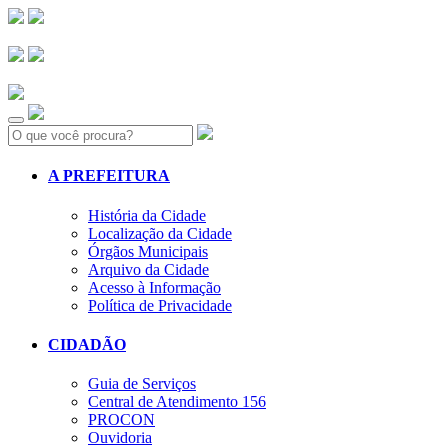
Search:
A PREFEITURA
História da Cidade
Localização da Cidade
Órgãos Municipais
Arquivo da Cidade
Acesso à Informação
Política de Privacidade
CIDADÃO
Guia de Serviços
Central de Atendimento 156
PROCON
Ouvidoria