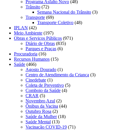
Programa Asfalto Novo
(48)
Trânsito
(72)
Semana Nacional do Trânsito
(3)
Transporte
(69)
Transporte Coletivo
(48)
IPLAN
(42)
Meio Ambiente
(197)
Obras e Serviços Públicos
(971)
Diário de Obras
(835)
Parques e Praças
(6)
Procuradoria
(16)
Recursos Humanos
(15)
Saúde
(466)
Agosto Dourado
(1)
Centro de Atendimento da Criança
(3)
Cinedebate
(1)
Coleta de Preventivo
(5)
Comboio da Saúde
(4)
CRAR
(5)
Novembro Azul
(2)
Ônibus da Vacina
(44)
Outubro Rosa
(2)
Saúde da Mulher
(18)
Saúde Mental
(13)
Vacinação COVID-19
(71)