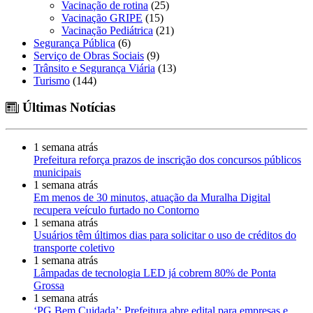
Vacinação de rotina
(25)
Vacinação GRIPE
(15)
Vacinação Pediátrica
(21)
Segurança Pública
(6)
Serviço de Obras Sociais
(9)
Trânsito e Segurança Viária
(13)
Turismo
(144)
Últimas Notícias
1 semana atrás
Prefeitura reforça prazos de inscrição dos concursos públicos
municipais
1 semana atrás
Em menos de 30 minutos, atuação da Muralha Digital
recupera veículo furtado no Contorno
1 semana atrás
Usuários têm últimos dias para solicitar o uso de créditos do
transporte coletivo
1 semana atrás
Lâmpadas de tecnologia LED já cobrem 80% de Ponta
Grossa
1 semana atrás
‘PG Bem Cuidada’: Prefeitura abre edital para empresas e