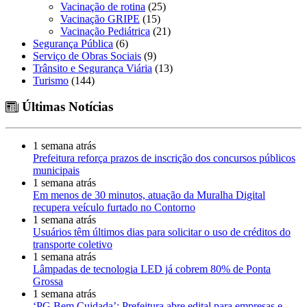
Vacinação de rotina
(25)
Vacinação GRIPE
(15)
Vacinação Pediátrica
(21)
Segurança Pública
(6)
Serviço de Obras Sociais
(9)
Trânsito e Segurança Viária
(13)
Turismo
(144)
Últimas Notícias
1 semana atrás
Prefeitura reforça prazos de inscrição dos concursos públicos
municipais
1 semana atrás
Em menos de 30 minutos, atuação da Muralha Digital
recupera veículo furtado no Contorno
1 semana atrás
Usuários têm últimos dias para solicitar o uso de créditos do
transporte coletivo
1 semana atrás
Lâmpadas de tecnologia LED já cobrem 80% de Ponta
Grossa
1 semana atrás
‘PG Bem Cuidada’: Prefeitura abre edital para empresas e