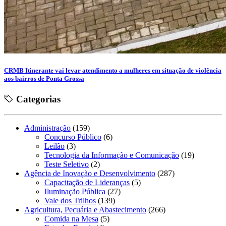
CRMB Itinerante vai levar atendimento a mulheres em situação de violência
aos bairros de Ponta Grossa
Categorias
Administração
(159)
Concurso Público
(6)
Leilão
(3)
Tecnologia da Informação e Comunicação
(19)
Teste Seletivo
(2)
Agência de Inovação e Desenvolvimento
(287)
Capacitação de Lideranças
(5)
Iluminação Pública
(27)
Vale dos Trilhos
(139)
Agricultura, Pecuária e Abastecimento
(266)
Comida na Mesa
(5)