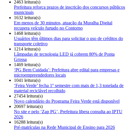
2463 leitura(s)
Prefeitura reforça prazos de inscrição dos concursos públicos
municipais
1632 leitura(s)
Em menos de 30 minutos, atuação da Muralha Digital
recupera veículo furtado no Contorno
1468 leitura(s)
Usuários têm últimos dias para solicitar o uso de créditos do
transporte coletivo
1214 leitura(s)
Lâmpadas de tecnologia LED já cobrem 80% de Ponta
Grossa
1469 leitura(s)
‘PG Bem Cuidada’: Prefeitura abre edital para empresas e
microempreendedores locais
1041 leitura(s)
‘Feira Verde’ fecha 1º semestre com mais de 1,3 tonelada de
material reciclável recolhido
27454 leitura(s)
Novo calendário do Programa Feira Verde está disponível
20697 leitura(s)
No site e pelo ‘Zap PG’, Prefeitura libera consulta ao IPTU
2026
16288 leitura(s)
Pré-matrículas na Rede Municipal de Ensino para 2026