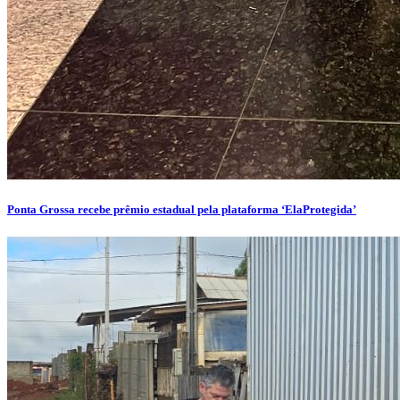
Ponta Grossa recebe prêmio estadual pela plataforma ‘ElaProtegida’