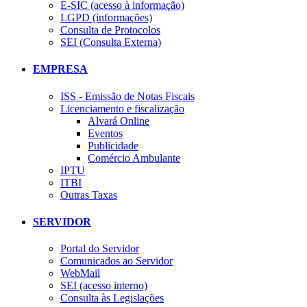
E-SIC (acesso à informação)
LGPD (informações)
Consulta de Protocolos
SEI (Consulta Externa)
EMPRESA
ISS - Emissão de Notas Fiscais
Licenciamento e fiscalização
Alvará Online
Eventos
Publicidade
Comércio Ambulante
IPTU
ITBI
Outras Taxas
SERVIDOR
Portal do Servidor
Comunicados ao Servidor
WebMail
SEI (acesso interno)
Consulta às Legislações