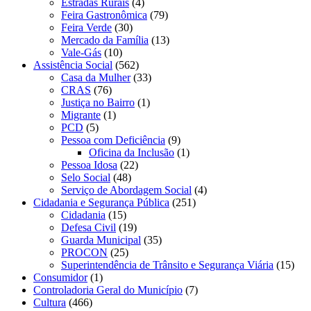
Estradas Rurais
(4)
Feira Gastronômica
(79)
Feira Verde
(30)
Mercado da Família
(13)
Vale-Gás
(10)
Assistência Social
(562)
Casa da Mulher
(33)
CRAS
(76)
Justiça no Bairro
(1)
Migrante
(1)
PCD
(5)
Pessoa com Deficiência
(9)
Oficina da Inclusão
(1)
Pessoa Idosa
(22)
Selo Social
(48)
Serviço de Abordagem Social
(4)
Cidadania e Segurança Pública
(251)
Cidadania
(15)
Defesa Civil
(19)
Guarda Municipal
(35)
PROCON
(25)
Superintendência de Trânsito e Segurança Viária
(15)
Consumidor
(1)
Controladoria Geral do Município
(7)
Cultura
(466)