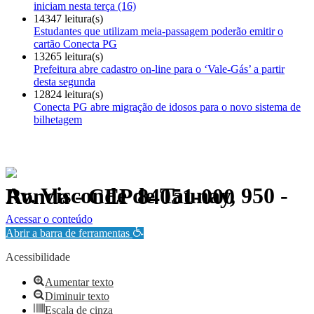
iniciam nesta terça (16)
14347 leitura(s)
Estudantes que utilizam meia-passagem poderão emitir o
cartão Conecta PG
13265 leitura(s)
Prefeitura abre cadastro on-line para o ‘Vale-Gás’ a partir
desta segunda
12824 leitura(s)
Conecta PG abre migração de idosos para o novo sistema de
bilhetagem
Av. Visconde de Taunay, 950 - Ronda - CEP 84051-000
Política de Privacidade.
Acessar o conteúdo
Abrir a barra de ferramentas
Acessibilidade
Aumentar texto
Diminuir texto
Escala de cinza