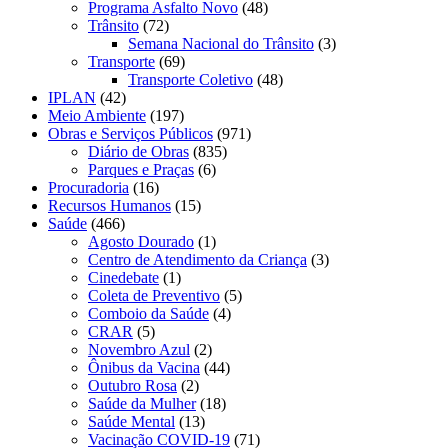
Programa Asfalto Novo
(48)
Trânsito
(72)
Semana Nacional do Trânsito
(3)
Transporte
(69)
Transporte Coletivo
(48)
IPLAN
(42)
Meio Ambiente
(197)
Obras e Serviços Públicos
(971)
Diário de Obras
(835)
Parques e Praças
(6)
Procuradoria
(16)
Recursos Humanos
(15)
Saúde
(466)
Agosto Dourado
(1)
Centro de Atendimento da Criança
(3)
Cinedebate
(1)
Coleta de Preventivo
(5)
Comboio da Saúde
(4)
CRAR
(5)
Novembro Azul
(2)
Ônibus da Vacina
(44)
Outubro Rosa
(2)
Saúde da Mulher
(18)
Saúde Mental
(13)
Vacinação COVID-19
(71)