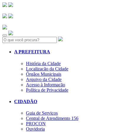
Search:
A PREFEITURA
História da Cidade
Localização da Cidade
Órgãos Municipais
Arquivo da Cidade
Acesso à Informação
Política de Privacidade
CIDADÃO
Guia de Serviços
Central de Atendimento 156
PROCON
Ouvidoria