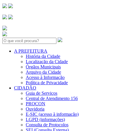
Search:
A PREFEITURA
História da Cidade
Localização da Cidade
Órgãos Municipais
Arquivo da Cidade
Acesso à Informação
Política de Privacidade
CIDADÃO
Guia de Serviços
Central de Atendimento 156
PROCON
Ouvidoria
E-SIC (acesso à informação)
LGPD (informações)
Consulta de Protocolos
SEI (Consulta Externa)