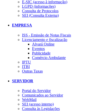
E-SIC (acesso à informação)
LGPD (informações)
Consulta de Protocolos
SEI (Consulta Externa)
EMPRESA
ISS - Emissão de Notas Fiscais
Licenciamento e fiscalização
Alvará Online
Eventos
Publicidade
Comércio Ambulante
IPTU
ITBI
Outras Taxas
SERVIDOR
Portal do Servidor
Comunicados ao Servidor
WebMail
SEI (acesso interno)
Consulta às Legislações