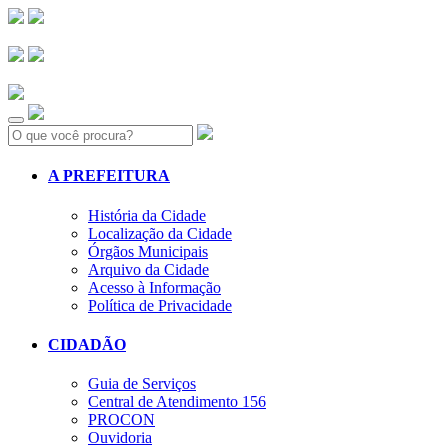
Search:
A PREFEITURA
História da Cidade
Localização da Cidade
Órgãos Municipais
Arquivo da Cidade
Acesso à Informação
Política de Privacidade
CIDADÃO
Guia de Serviços
Central de Atendimento 156
PROCON
Ouvidoria