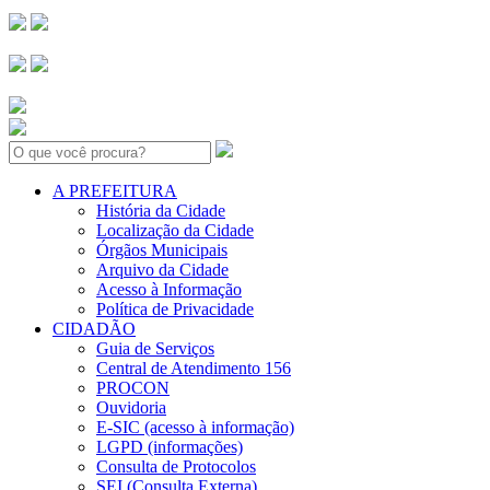
Search:
A PREFEITURA
História da Cidade
Localização da Cidade
Órgãos Municipais
Arquivo da Cidade
Acesso à Informação
Política de Privacidade
CIDADÃO
Guia de Serviços
Central de Atendimento 156
PROCON
Ouvidoria
E-SIC (acesso à informação)
LGPD (informações)
Consulta de Protocolos
SEI (Consulta Externa)