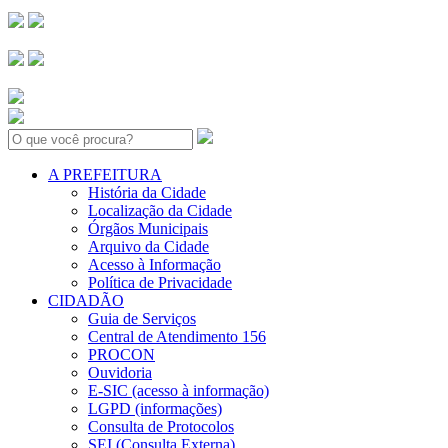
Search:
A PREFEITURA
História da Cidade
Localização da Cidade
Órgãos Municipais
Arquivo da Cidade
Acesso à Informação
Política de Privacidade
CIDADÃO
Guia de Serviços
Central de Atendimento 156
PROCON
Ouvidoria
E-SIC (acesso à informação)
LGPD (informações)
Consulta de Protocolos
SEI (Consulta Externa)