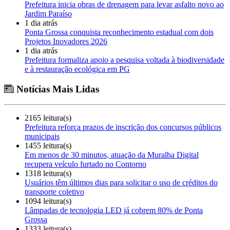
Prefeitura inicia obras de drenagem para levar asfalto novo ao
Jardim Paraíso
1 dia atrás
Ponta Grossa conquista reconhecimento estadual com dois
Projetos Inovadores 2026
1 dia atrás
Prefeitura formaliza apoio a pesquisa voltada à biodiversidade
e à restauração ecológica em PG
Notícias Mais Lidas
2165 leitura(s)
Prefeitura reforça prazos de inscrição dos concursos públicos
municipais
1455 leitura(s)
Em menos de 30 minutos, atuação da Muralha Digital
recupera veículo furtado no Contorno
1318 leitura(s)
Usuários têm últimos dias para solicitar o uso de créditos do
transporte coletivo
1094 leitura(s)
Lâmpadas de tecnologia LED já cobrem 80% de Ponta
Grossa
1333 leitura(s)