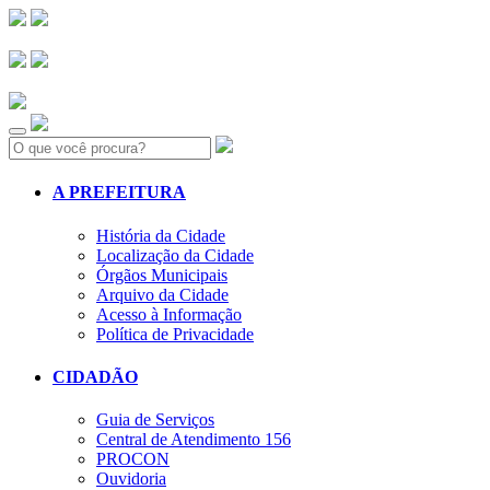
Search:
A PREFEITURA
História da Cidade
Localização da Cidade
Órgãos Municipais
Arquivo da Cidade
Acesso à Informação
Política de Privacidade
CIDADÃO
Guia de Serviços
Central de Atendimento 156
PROCON
Ouvidoria