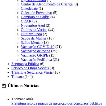
Centro de Atendimento da Criança
(3)
Cinedebate
(1)
Coleta de Preventivo
(5)
Comboio da Saúde
(4)
CRAR
(5)
Novembro Azul
(2)
Ônibus da Vacina
(44)
Outubro Rosa
(2)
Saúde da Mulher
(18)
Saúde Mental
(13)
Vacinação COVID-19
(71)
Vacinação de rotina
(25)
Vacinação GRIPE
(15)
Vacinação Pediátrica
(21)
Segurança Pública
(6)
Serviço de Obras Sociais
(9)
Trânsito e Segurança Viária
(13)
Turismo
(144)
Últimas Notícias
1 semana atrás
Prefeitura reforça prazos de inscrição dos concursos públicos