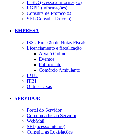
E-SIC (acesso à informação)
LGPD (informações)
Consulta de Protocolos
SEI (Consulta Externa)
EMPRESA
ISS - Emissão de Notas Fiscais
Licenciamento e fiscalização
Alvará Online
Eventos
Publicidade
Comércio Ambulante
IPTU
ITBI
Outras Taxas
SERVIDOR
Portal do Servidor
Comunicados ao Servidor
WebMail
SEI (acesso interno)
Consulta às Legislações