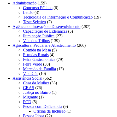
Administração
(159)
Concurso Público
(6)
Leilão
(3)
Tecnologia da Informação e Comunicação
(19)
Teste Seletivo
(2)
Agência de Inovação e Desenvolvimento
(287)
Capacitação de Lideranças
(5)
Iluminação Pública
(27)
Vale dos Trilhos
(139)
Agricultura, Pecuária e Abastecimento
(266)
Comida na Mesa
(5)
Estradas Rurais
(4)
Feira Gastronômica
(79)
Feira Verde
(30)
Mercado da Família
(13)
Vale-Gás
(10)
Assistência Social
(562)
Casa da Mulher
(33)
CRAS
(76)
Justiça no Bairro
(1)
Migrante
(1)
PCD
(5)
Pessoa com Deficiência
(9)
Oficina da Inclusão
(1)
Pessoa Idosa
(22)