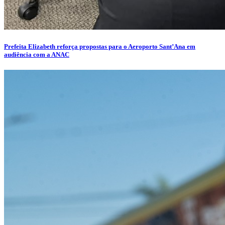
Prefeita Elizabeth reforça propostas para o Aeroporto Sant’Ana em
audiência com a ANAC