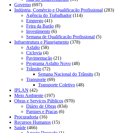
Governo
(697)
Indústria, Comércio e Qualificação Profissional
(283)
Agência do Trabalhador
(114)
Emprego
(41)
Feira da Barão
(8)
Investimento
(6)
Semana de Qualificação Profissional
(5)
Infraestrutura e Planejamento
(378)
Asfalto
(58)
Ciclovia
(4)
Pavimentação
(21)
Programa Asfalto Novo
(48)
Trânsito
(72)
Semana Nacional do Trânsito
(3)
Transporte
(69)
Transporte Coletivo
(48)
IPLAN
(42)
Meio Ambiente
(197)
Obras e Serviços Públicos
(970)
Diário de Obras
(834)
Parques e Praças
(6)
Procuradoria
(16)
Recursos Humanos
(15)
Saúde
(466)
Agosto Dourado
(1)