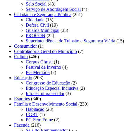
Selo Social
(48)
Serviço de Abordagem Social
(4)
Cidadania e Segurança Pública
(251)
Cidadania
(15)
Defesa Civil
(19)
Guarda Municipal
(35)
PROCON
(25)
Superintendência de Trânsito e Segurança Viária
(15)
Consumidor
(1)
Controladoria Geral do Município
(7)
Cultura
(466)
Corpus Christi
(1)
Festival de Inverno
(4)
PG Memória
(2)
Educação
(203)
Congresso de Educação
(2)
Educação Especial Inclusiva
(2)
Infraestrutura escolar
(3)
Esportes
(340)
Família e Desenvolvimento Social
(230)
Habitação
(28)
LGBT
(1)
PG Sem Fome
(2)
Fazenda
(216)
Sala do Empreendedor
(51)