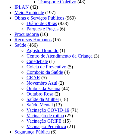
Transporte Coletivo
(48)
IPLAN
(42)
Meio Ambiente
(197)
Obras e Serviços Públicos
(969)
Diário de Obras
(833)
Parques e Praças
(6)
Procuradoria
(16)
Recursos Humanos
(15)
Saúde
(466)
Agosto Dourado
(1)
Centro de Atendimento da Criança
(3)
Cinedebate
(1)
Coleta de Preventivo
(5)
Comboio da Saúde
(4)
CRAR
(5)
Novembro Azul
(2)
Ônibus da Vacina
(44)
Outubro Rosa
(2)
Saúde da Mulher
(18)
Saúde Mental
(13)
Vacinação COVID-19
(71)
Vacinação de rotina
(25)
Vacinação GRIPE
(15)
Vacinação Pediátrica
(21)
Segurança Pública
(6)