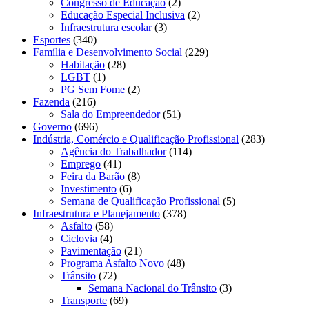
Congresso de Educação
(2)
Educação Especial Inclusiva
(2)
Infraestrutura escolar
(3)
Esportes
(340)
Família e Desenvolvimento Social
(229)
Habitação
(28)
LGBT
(1)
PG Sem Fome
(2)
Fazenda
(216)
Sala do Empreendedor
(51)
Governo
(696)
Indústria, Comércio e Qualificação Profissional
(283)
Agência do Trabalhador
(114)
Emprego
(41)
Feira da Barão
(8)
Investimento
(6)
Semana de Qualificação Profissional
(5)
Infraestrutura e Planejamento
(378)
Asfalto
(58)
Ciclovia
(4)
Pavimentação
(21)
Programa Asfalto Novo
(48)
Trânsito
(72)
Semana Nacional do Trânsito
(3)
Transporte
(69)