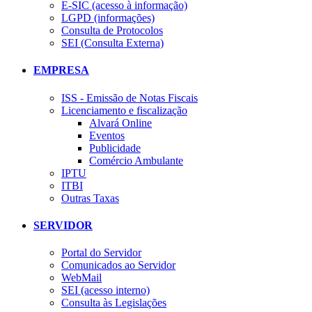
E-SIC (acesso à informação)
LGPD (informações)
Consulta de Protocolos
SEI (Consulta Externa)
EMPRESA
ISS - Emissão de Notas Fiscais
Licenciamento e fiscalização
Alvará Online
Eventos
Publicidade
Comércio Ambulante
IPTU
ITBI
Outras Taxas
SERVIDOR
Portal do Servidor
Comunicados ao Servidor
WebMail
SEI (acesso interno)
Consulta às Legislações