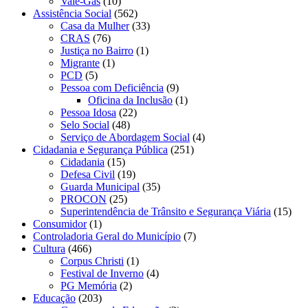
Vale-Gás
(10)
Assistência Social
(562)
Casa da Mulher
(33)
CRAS
(76)
Justiça no Bairro
(1)
Migrante
(1)
PCD
(5)
Pessoa com Deficiência
(9)
Oficina da Inclusão
(1)
Pessoa Idosa
(22)
Selo Social
(48)
Serviço de Abordagem Social
(4)
Cidadania e Segurança Pública
(251)
Cidadania
(15)
Defesa Civil
(19)
Guarda Municipal
(35)
PROCON
(25)
Superintendência de Trânsito e Segurança Viária
(15)
Consumidor
(1)
Controladoria Geral do Município
(7)
Cultura
(466)
Corpus Christi
(1)
Festival de Inverno
(4)
PG Memória
(2)
Educação
(203)