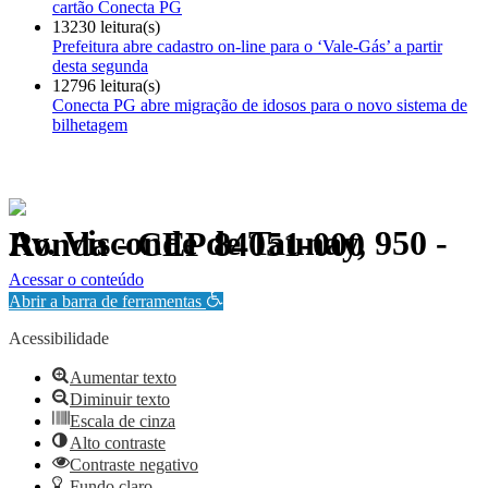
cartão Conecta PG
13230 leitura(s)
Prefeitura abre cadastro on-line para o ‘Vale-Gás’ a partir
desta segunda
12796 leitura(s)
Conecta PG abre migração de idosos para o novo sistema de
bilhetagem
Av. Visconde de Taunay, 950 - Ronda - CEP 84051-000
Política de Privacidade.
Acessar o conteúdo
Abrir a barra de ferramentas
Acessibilidade
Aumentar texto
Diminuir texto
Escala de cinza
Alto contraste
Contraste negativo
Fundo claro