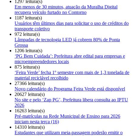
1297 leitura(s)
Em menos de 30 minutos, atuação da Muralha Digital
recupera veículo furtado no Contorno
1187 leitura(s)
Usuários têm últimos dias para solicitar o uso de créditos do
transporte coletivo
972 leitura(s)
Lâmpadas de tecnologia LED já cobrem 80% de Ponta
Grossa
1206 leitura(s)
‘PG Bem Cuidada’: Prefeitura abre edital para empresas e
microempreendedores locais
875 leitura(s)
‘Feira Verde’ fecha 1º semestre com mais de 1,3 tonelada de
material reciclável recolhido
27366 leitura(s)
Novo calendário do Programa Feira Verde está disponível
20627 leitura(s)
No site e pelo ‘Zap PG’, Prefeitura libera consulta ao IPTU
2026
16263 leitura(s)
Pré-matrículas na Rede Municipal de Ensino para 2026
iniciam nesta terça (16)
14310 leitura(s)
Estudantes que utilizam meia-passagem poderão emitir o