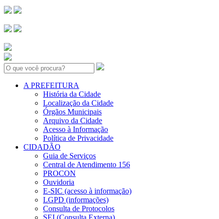
Search:
A PREFEITURA
História da Cidade
Localização da Cidade
Órgãos Municipais
Arquivo da Cidade
Acesso à Informação
Política de Privacidade
CIDADÃO
Guia de Serviços
Central de Atendimento 156
PROCON
Ouvidoria
E-SIC (acesso à informação)
LGPD (informações)
Consulta de Protocolos
SEI (Consulta Externa)