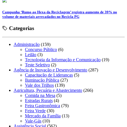
Campanha ‘Rumo ao Hexa da Reciclagem’ registra aumento de 39% no
volume de materiais arrecadados no Recicla PG
Categorias
Administração
(159)
Concurso Público
(6)
Leilão
(3)
Tecnologia da Informação e Comunicação
(19)
Teste Seletivo
(2)
Agência de Inovação e Desenvolvimento
(287)
Capacitação de Lideranças
(5)
Iluminação Pública
(27)
Vale dos Trilhos
(139)
Agricultura, Pecuária e Abastecimento
(266)
Comida na Mesa
(5)
Estradas Rurais
(4)
Feira Gastronômica
(79)
Feira Verde
(30)
Mercado da Família
(13)
Vale-Gás
(10)
Assistência Social
(562)