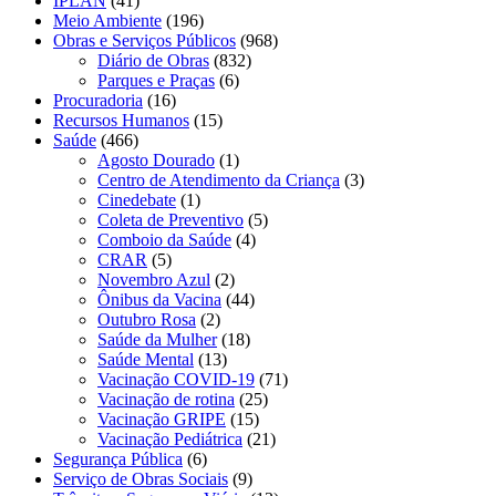
IPLAN
(41)
Meio Ambiente
(196)
Obras e Serviços Públicos
(968)
Diário de Obras
(832)
Parques e Praças
(6)
Procuradoria
(16)
Recursos Humanos
(15)
Saúde
(466)
Agosto Dourado
(1)
Centro de Atendimento da Criança
(3)
Cinedebate
(1)
Coleta de Preventivo
(5)
Comboio da Saúde
(4)
CRAR
(5)
Novembro Azul
(2)
Ônibus da Vacina
(44)
Outubro Rosa
(2)
Saúde da Mulher
(18)
Saúde Mental
(13)
Vacinação COVID-19
(71)
Vacinação de rotina
(25)
Vacinação GRIPE
(15)
Vacinação Pediátrica
(21)
Segurança Pública
(6)
Serviço de Obras Sociais
(9)