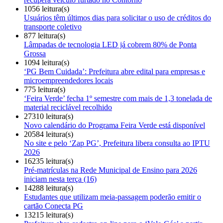
1056 leitura(s)
Usuários têm últimos dias para solicitar o uso de créditos do
transporte coletivo
877 leitura(s)
Lâmpadas de tecnologia LED já cobrem 80% de Ponta
Grossa
1094 leitura(s)
‘PG Bem Cuidada’: Prefeitura abre edital para empresas e
microempreendedores locais
775 leitura(s)
‘Feira Verde’ fecha 1º semestre com mais de 1,3 tonelada de
material reciclável recolhido
27310 leitura(s)
Novo calendário do Programa Feira Verde está disponível
20584 leitura(s)
No site e pelo ‘Zap PG’, Prefeitura libera consulta ao IPTU
2026
16235 leitura(s)
Pré-matrículas na Rede Municipal de Ensino para 2026
iniciam nesta terça (16)
14288 leitura(s)
Estudantes que utilizam meia-passagem poderão emitir o
cartão Conecta PG
13215 leitura(s)