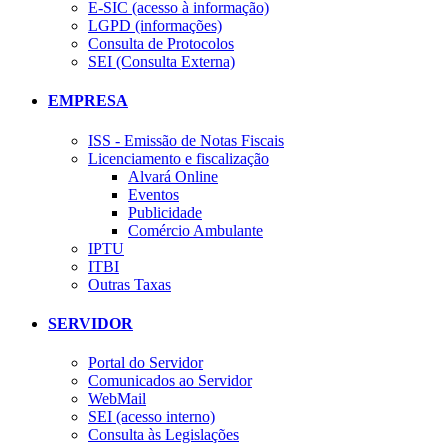
E-SIC (acesso à informação)
LGPD (informações)
Consulta de Protocolos
SEI (Consulta Externa)
EMPRESA
ISS - Emissão de Notas Fiscais
Licenciamento e fiscalização
Alvará Online
Eventos
Publicidade
Comércio Ambulante
IPTU
ITBI
Outras Taxas
SERVIDOR
Portal do Servidor
Comunicados ao Servidor
WebMail
SEI (acesso interno)
Consulta às Legislações