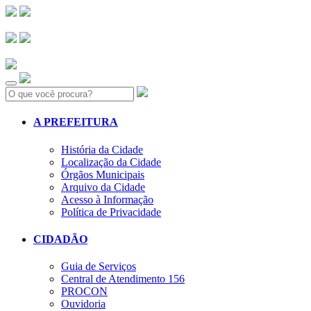
Search:
A PREFEITURA
História da Cidade
Localização da Cidade
Órgãos Municipais
Arquivo da Cidade
Acesso à Informação
Política de Privacidade
CIDADÃO
Guia de Serviços
Central de Atendimento 156
PROCON
Ouvidoria