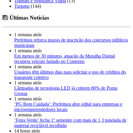
Trânsito e Segurança Viária
(13)
Turismo
(144)
Últimas Notícias
1 semana atrás
Prefeitura reforça prazos de inscrição dos concursos públicos
municipais
1 semana atrás
Em menos de 30 minutos, atuação da Muralha Digital
recupera veículo furtado no Contorno
1 semana atrás
Usuários têm últimos dias para solicitar o uso de créditos do
transporte coletivo
1 semana atrás
Lâmpadas de tecnologia LED já cobrem 80% de Ponta
Grossa
1 semana atrás
‘PG Bem Cuidada’: Prefeitura abre edital para empresas e
microempreendedores locais
1 semana atrás
‘Feira Verde’ fecha 1º semestre com mais de 1,3 tonelada de
material reciclável recolhido
14 horas atrás