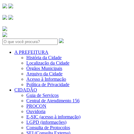
Search:
A PREFEITURA
História da Cidade
Localização da Cidade
Órgãos Municipais
Arquivo da Cidade
Acesso à Informação
Política de Privacidade
CIDADÃO
Guia de Serviços
Central de Atendimento 156
PROCON
Ouvidoria
E-SIC (acesso à informação)
LGPD (informações)
Consulta de Protocolos
SEI (Consulta Externa)