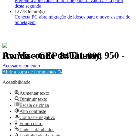
Prefeitura abre cadastro on-line para o ‘Vale-Gás’ a partir
desta segunda
12778 leitura(s)
Conecta PG abre migração de idosos para o novo sistema de
bilhetagem
Av. Visconde de Taunay, 950 - Ronda - CEP 84051-000
Política de Privacidade.
Acessar o conteúdo
Abrir a barra de ferramentas
Acessibilidade
Aumentar texto
Diminuir texto
Escala de cinza
Alto contraste
Contraste negativo
Fundo claro
Links sublinhados
Legibilidade da fonte