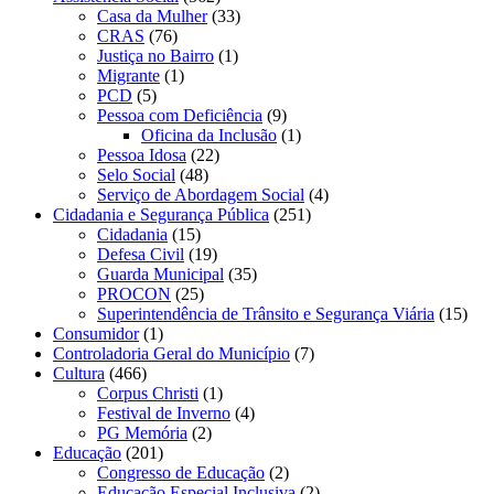
Casa da Mulher
(33)
CRAS
(76)
Justiça no Bairro
(1)
Migrante
(1)
PCD
(5)
Pessoa com Deficiência
(9)
Oficina da Inclusão
(1)
Pessoa Idosa
(22)
Selo Social
(48)
Serviço de Abordagem Social
(4)
Cidadania e Segurança Pública
(251)
Cidadania
(15)
Defesa Civil
(19)
Guarda Municipal
(35)
PROCON
(25)
Superintendência de Trânsito e Segurança Viária
(15)
Consumidor
(1)
Controladoria Geral do Município
(7)
Cultura
(466)
Corpus Christi
(1)
Festival de Inverno
(4)
PG Memória
(2)
Educação
(201)
Congresso de Educação
(2)
Educação Especial Inclusiva
(2)