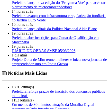
Prefeitura lança nova edição do ‘Programa Voe’ para acelerar
o crescimento de microempreendedores
14 horas atrás
Prefeitura avança com infraestrutura e regularização fundiária
no Jardim Ouro Verde
16 horas atrás
Prefeitura lança editais da Política Nacional Aldir Blanc
19 horas atrás
Prefeitura abre inscrições para Curso de Qualificação em
Marcenaria
19 horas atrás
DIÁRIO DE OBRAS SMSP 05/08/2026
1 dia atrás
Projeto Dona de Mim reúne mulheres e inicia nova jornada de
empreendedorismo em Ponta Grossa
Notícias Mais Lidas
1691 leitura(s)
Prefeitura reforça prazos de inscrição dos concursos públicos
municipais
1153 leitura(s)
Em menos de 30 minutos, atuação da Muralha Digital
recupera veículo furtado no Contorno