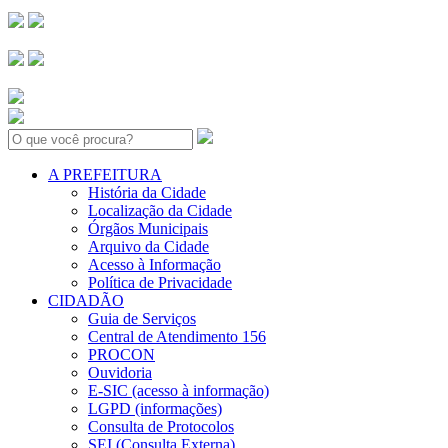
Search:
A PREFEITURA
História da Cidade
Localização da Cidade
Órgãos Municipais
Arquivo da Cidade
Acesso à Informação
Política de Privacidade
CIDADÃO
Guia de Serviços
Central de Atendimento 156
PROCON
Ouvidoria
E-SIC (acesso à informação)
LGPD (informações)
Consulta de Protocolos
SEI (Consulta Externa)