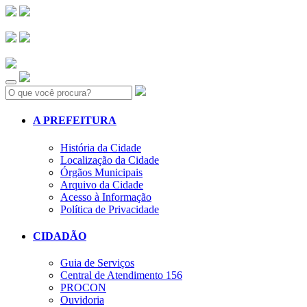
Search:
A PREFEITURA
História da Cidade
Localização da Cidade
Órgãos Municipais
Arquivo da Cidade
Acesso à Informação
Política de Privacidade
CIDADÃO
Guia de Serviços
Central de Atendimento 156
PROCON
Ouvidoria