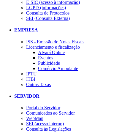
E-SIC (acesso à informação)
LGPD (informações)
Consulta de Protocolos
SEI (Consulta Externa)
EMPRESA
ISS - Emissão de Notas Fiscais
Licenciamento e fiscalização
Alvará Online
Eventos
Publicidade
Comércio Ambulante
IPTU
ITBI
Outras Taxas
SERVIDOR
Portal do Servidor
Comunicados ao Servidor
WebMail
SEI (acesso interno)
Consulta às Legislações