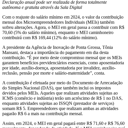
Declaração anual pode ser realizada de forma totalmente
autônoma e gratuita através da Sala Digital
Com o reajuste do salário mínimo em 2024, o valor da contribuição
mensal dos Microempreendedores Individuais (MEIs) também
sofreu alterações. Agora, o MEI em geral passa a contribuir com R$
70,60 (5% do salário mínimo), enquanto o MEI caminhoneiro
contribuirá com R$ 169,44 (12% do salário mínimo).
A presidente da Agência de Inovação de Ponta Grossa, Tônia
Mansani, destaca a importância do pagamento em dia desta
contribuição. “É por meio deste compromisso mensal que os MEIs
garantem benefícios previdenciários essenciais, como aposentadoria
por idade, auxílio-doença, aposentadoria por invalidez, auxílio-
reclusão, pensão por morte e salário-maternidade”, conta.
A contribuição é efetuada por meio do Documento de Arrecadação
do Simples Nacional (DAS), que também inclui os impostos
devidos pelos MEIs. Aqueles que realizam atividades sujeitas ao
ICMS (comércio e indústria) terão um acréscimo de R$ 1 no DAS,
enquanto atividades sujeitas ao ISSQN (prestador de serviços)
somam R$ 5. Empreendedores que realizam ambas as atividades
pagarão R$ 6 a mais na contribuição mensal.
Assim, em 2024, o MEI em geral pagará entre R$ 71,60 e R$ 76,60