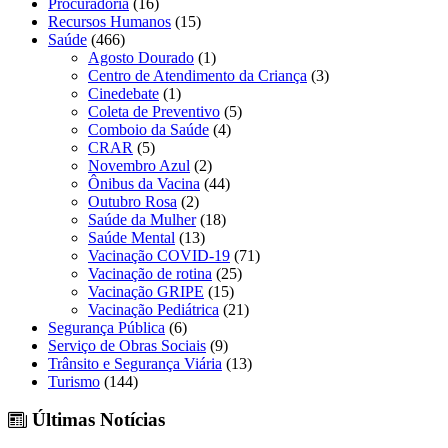
Procuradoria
(16)
Recursos Humanos
(15)
Saúde
(466)
Agosto Dourado
(1)
Centro de Atendimento da Criança
(3)
Cinedebate
(1)
Coleta de Preventivo
(5)
Comboio da Saúde
(4)
CRAR
(5)
Novembro Azul
(2)
Ônibus da Vacina
(44)
Outubro Rosa
(2)
Saúde da Mulher
(18)
Saúde Mental
(13)
Vacinação COVID-19
(71)
Vacinação de rotina
(25)
Vacinação GRIPE
(15)
Vacinação Pediátrica
(21)
Segurança Pública
(6)
Serviço de Obras Sociais
(9)
Trânsito e Segurança Viária
(13)
Turismo
(144)
Últimas Notícias