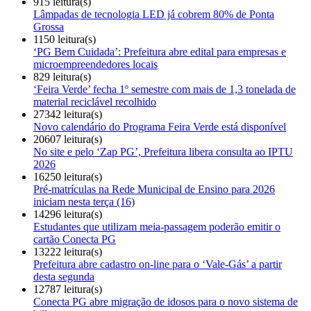
915 leitura(s)
Lâmpadas de tecnologia LED já cobrem 80% de Ponta
Grossa
1150 leitura(s)
‘PG Bem Cuidada’: Prefeitura abre edital para empresas e
microempreendedores locais
829 leitura(s)
‘Feira Verde’ fecha 1º semestre com mais de 1,3 tonelada de
material reciclável recolhido
27342 leitura(s)
Novo calendário do Programa Feira Verde está disponível
20607 leitura(s)
No site e pelo ‘Zap PG’, Prefeitura libera consulta ao IPTU
2026
16250 leitura(s)
Pré-matrículas na Rede Municipal de Ensino para 2026
iniciam nesta terça (16)
14296 leitura(s)
Estudantes que utilizam meia-passagem poderão emitir o
cartão Conecta PG
13222 leitura(s)
Prefeitura abre cadastro on-line para o ‘Vale-Gás’ a partir
desta segunda
12787 leitura(s)
Conecta PG abre migração de idosos para o novo sistema de