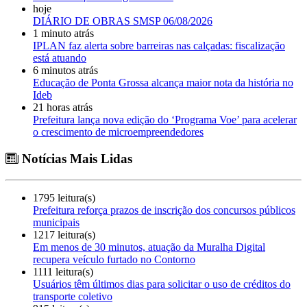
hoje
DIÁRIO DE OBRAS SMSP 06/08/2026
1 minuto atrás
IPLAN faz alerta sobre barreiras nas calçadas: fiscalização
está atuando
6 minutos atrás
Educação de Ponta Grossa alcança maior nota da história no
Ideb
21 horas atrás
Prefeitura lança nova edição do ‘Programa Voe’ para acelerar
o crescimento de microempreendedores
Notícias Mais Lidas
1795 leitura(s)
Prefeitura reforça prazos de inscrição dos concursos públicos
municipais
1217 leitura(s)
Em menos de 30 minutos, atuação da Muralha Digital
recupera veículo furtado no Contorno
1111 leitura(s)
Usuários têm últimos dias para solicitar o uso de créditos do
transporte coletivo