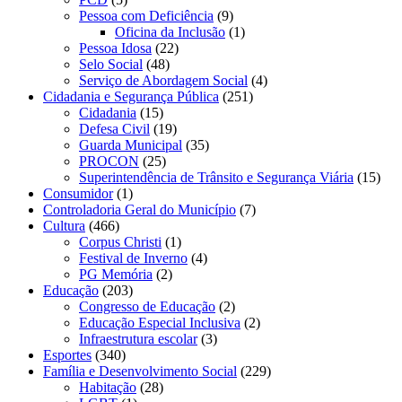
Pessoa com Deficiência
(9)
Oficina da Inclusão
(1)
Pessoa Idosa
(22)
Selo Social
(48)
Serviço de Abordagem Social
(4)
Cidadania e Segurança Pública
(251)
Cidadania
(15)
Defesa Civil
(19)
Guarda Municipal
(35)
PROCON
(25)
Superintendência de Trânsito e Segurança Viária
(15)
Consumidor
(1)
Controladoria Geral do Município
(7)
Cultura
(466)
Corpus Christi
(1)
Festival de Inverno
(4)
PG Memória
(2)
Educação
(203)
Congresso de Educação
(2)
Educação Especial Inclusiva
(2)
Infraestrutura escolar
(3)
Esportes
(340)
Família e Desenvolvimento Social
(229)
Habitação
(28)