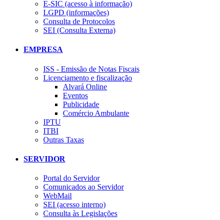
E-SIC (acesso à informação)
LGPD (informações)
Consulta de Protocolos
SEI (Consulta Externa)
EMPRESA
ISS - Emissão de Notas Fiscais
Licenciamento e fiscalização
Alvará Online
Eventos
Publicidade
Comércio Ambulante
IPTU
ITBI
Outras Taxas
SERVIDOR
Portal do Servidor
Comunicados ao Servidor
WebMail
SEI (acesso interno)
Consulta às Legislações