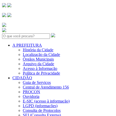
Search:
A PREFEITURA
História da Cidade
Localização da Cidade
Órgãos Municipais
Arquivo da Cidade
Acesso à Informação
Política de Privacidade
CIDADÃO
Guia de Serviços
Central de Atendimento 156
PROCON
Ouvidoria
E-SIC (acesso à informação)
LGPD (informações)
Consulta de Protocolos
SEI (Consulta Externa)