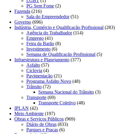
LGBT
(1)
PG Sem Fome
(2)
Fazenda
(216)
Sala do Empreendedor
(51)
Governo
(696)
Indústria, Comércio e Qualificação Profissional
(283)
Agência do Trabalhador
(114)
Emprego
(41)
Feira da Barão
(8)
Investimento
(6)
Semana de Qualificação Profissional
(5)
Infraestrutura e Planejamento
(377)
Asfalto
(57)
Ciclovia
(4)
Pavimentação
(21)
Programa Asfalto Novo
(48)
Trânsito
(72)
Semana Nacional do Trânsito
(3)
Transporte
(69)
Transporte Coletivo
(48)
IPLAN
(42)
Meio Ambiente
(197)
Obras e Serviços Públicos
(969)
Diário de Obras
(833)
Parques e Praças
(6)