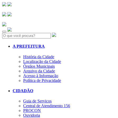
Search:
A PREFEITURA
História da Cidade
Localização da Cidade
Órgãos Municipais
Arquivo da Cidade
Acesso à Informação
Política de Privacidade
CIDADÃO
Guia de Serviços
Central de Atendimento 156
PROCON
Ouvidoria