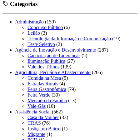
Categorias
Administração
(159)
Concurso Público
(6)
Leilão
(3)
Tecnologia da Informação e Comunicação
(19)
Teste Seletivo
(2)
Agência de Inovação e Desenvolvimento
(287)
Capacitação de Lideranças
(5)
Iluminação Pública
(27)
Vale dos Trilhos
(139)
Agricultura, Pecuária e Abastecimento
(266)
Comida na Mesa
(5)
Estradas Rurais
(4)
Feira Gastronômica
(79)
Feira Verde
(30)
Mercado da Família
(13)
Vale-Gás
(10)
Assistência Social
(562)
Casa da Mulher
(33)
CRAS
(76)
Justiça no Bairro
(1)
Migrante
(1)
PCD
(5)