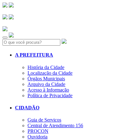
Search:
A PREFEITURA
História da Cidade
Localização da Cidade
Órgãos Municipais
Arquivo da Cidade
Acesso à Informação
Política de Privacidade
CIDADÃO
Guia de Serviços
Central de Atendimento 156
PROCON
Ouvidoria