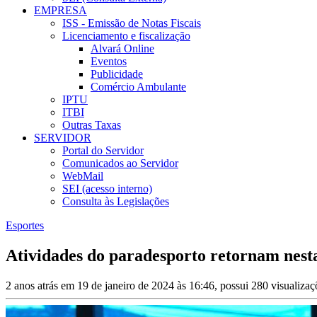
EMPRESA
ISS - Emissão de Notas Fiscais
Licenciamento e fiscalização
Alvará Online
Eventos
Publicidade
Comércio Ambulante
IPTU
ITBI
Outras Taxas
SERVIDOR
Portal do Servidor
Comunicados ao Servidor
WebMail
SEI (acesso interno)
Consulta às Legislações
Esportes
Atividades do paradesporto retornam nesta
2 anos atrás em 19 de janeiro de 2024 às 16:46, possui 280 visualiza