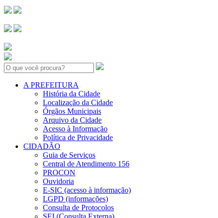
Search:
A PREFEITURA
História da Cidade
Localização da Cidade
Órgãos Municipais
Arquivo da Cidade
Acesso à Informação
Política de Privacidade
CIDADÃO
Guia de Serviços
Central de Atendimento 156
PROCON
Ouvidoria
E-SIC (acesso à informação)
LGPD (informações)
Consulta de Protocolos
SEI (Consulta Externa)