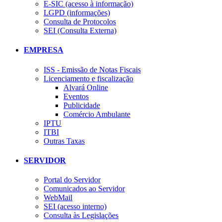
E-SIC (acesso à informação)
LGPD (informações)
Consulta de Protocolos
SEI (Consulta Externa)
EMPRESA
ISS - Emissão de Notas Fiscais
Licenciamento e fiscalização
Alvará Online
Eventos
Publicidade
Comércio Ambulante
IPTU
ITBI
Outras Taxas
SERVIDOR
Portal do Servidor
Comunicados ao Servidor
WebMail
SEI (acesso interno)
Consulta às Legislações