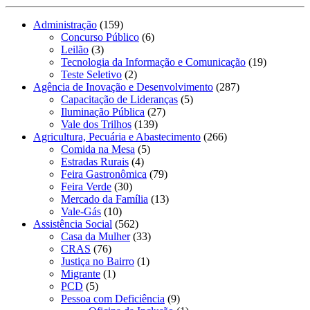
Administração
(159)
Concurso Público
(6)
Leilão
(3)
Tecnologia da Informação e Comunicação
(19)
Teste Seletivo
(2)
Agência de Inovação e Desenvolvimento
(287)
Capacitação de Lideranças
(5)
Iluminação Pública
(27)
Vale dos Trilhos
(139)
Agricultura, Pecuária e Abastecimento
(266)
Comida na Mesa
(5)
Estradas Rurais
(4)
Feira Gastronômica
(79)
Feira Verde
(30)
Mercado da Família
(13)
Vale-Gás
(10)
Assistência Social
(562)
Casa da Mulher
(33)
CRAS
(76)
Justiça no Bairro
(1)
Migrante
(1)
PCD
(5)
Pessoa com Deficiência
(9)