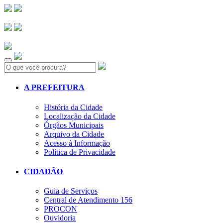
Search:
A PREFEITURA
História da Cidade
Localização da Cidade
Órgãos Municipais
Arquivo da Cidade
Acesso à Informação
Política de Privacidade
CIDADÃO
Guia de Serviços
Central de Atendimento 156
PROCON
Ouvidoria