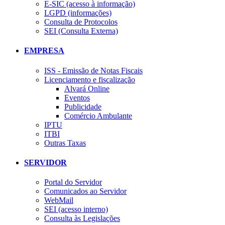
E-SIC (acesso à informação)
LGPD (informações)
Consulta de Protocolos
SEI (Consulta Externa)
EMPRESA
ISS - Emissão de Notas Fiscais
Licenciamento e fiscalização
Alvará Online
Eventos
Publicidade
Comércio Ambulante
IPTU
ITBI
Outras Taxas
SERVIDOR
Portal do Servidor
Comunicados ao Servidor
WebMail
SEI (acesso interno)
Consulta às Legislações