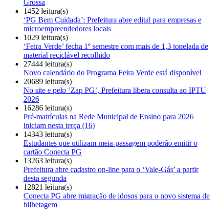
Grossa
1452 leitura(s)
‘PG Bem Cuidada’: Prefeitura abre edital para empresas e
microempreendedores locais
1029 leitura(s)
‘Feira Verde’ fecha 1º semestre com mais de 1,3 tonelada de
material reciclável recolhido
27444 leitura(s)
Novo calendário do Programa Feira Verde está disponível
20689 leitura(s)
No site e pelo ‘Zap PG’, Prefeitura libera consulta ao IPTU
2026
16286 leitura(s)
Pré-matrículas na Rede Municipal de Ensino para 2026
iniciam nesta terça (16)
14343 leitura(s)
Estudantes que utilizam meia-passagem poderão emitir o
cartão Conecta PG
13263 leitura(s)
Prefeitura abre cadastro on-line para o ‘Vale-Gás’ a partir
desta segunda
12821 leitura(s)
Conecta PG abre migração de idosos para o novo sistema de
bilhetagem