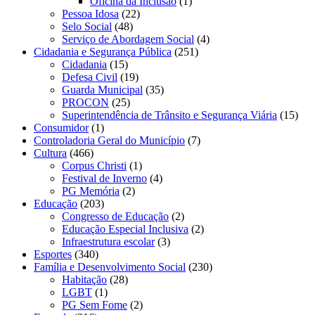
Oficina da Inclusão
(1)
Pessoa Idosa
(22)
Selo Social
(48)
Serviço de Abordagem Social
(4)
Cidadania e Segurança Pública
(251)
Cidadania
(15)
Defesa Civil
(19)
Guarda Municipal
(35)
PROCON
(25)
Superintendência de Trânsito e Segurança Viária
(15)
Consumidor
(1)
Controladoria Geral do Município
(7)
Cultura
(466)
Corpus Christi
(1)
Festival de Inverno
(4)
PG Memória
(2)
Educação
(203)
Congresso de Educação
(2)
Educação Especial Inclusiva
(2)
Infraestrutura escolar
(3)
Esportes
(340)
Família e Desenvolvimento Social
(230)
Habitação
(28)
LGBT
(1)
PG Sem Fome
(2)