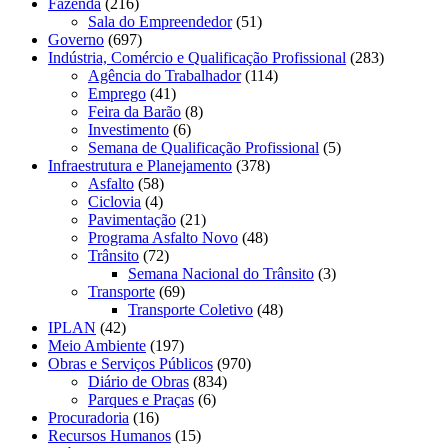
Fazenda
(216)
Sala do Empreendedor
(51)
Governo
(697)
Indústria, Comércio e Qualificação Profissional
(283)
Agência do Trabalhador
(114)
Emprego
(41)
Feira da Barão
(8)
Investimento
(6)
Semana de Qualificação Profissional
(5)
Infraestrutura e Planejamento
(378)
Asfalto
(58)
Ciclovia
(4)
Pavimentação
(21)
Programa Asfalto Novo
(48)
Trânsito
(72)
Semana Nacional do Trânsito
(3)
Transporte
(69)
Transporte Coletivo
(48)
IPLAN
(42)
Meio Ambiente
(197)
Obras e Serviços Públicos
(970)
Diário de Obras
(834)
Parques e Praças
(6)
Procuradoria
(16)
Recursos Humanos
(15)