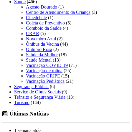
Saúde
(466)
Agosto Dourado
(1)
Centro de Atendimento da Criança
(3)
Cinedebate
(1)
Coleta de Preventivo
(5)
Comboio da Saúde
(4)
CRAR
(5)
Novembro Azul
(2)
Ônibus da Vacina
(44)
Outubro Rosa
(2)
Saúde da Mulher
(18)
Saúde Mental
(13)
Vacinação COVID-19
(71)
Vacinação de rotina
(25)
Vacinação GRIPE
(15)
Vacinação Pediátrica
(21)
Segurança Pública
(6)
Serviço de Obras Sociais
(9)
Trânsito e Segurança Viária
(13)
Turismo
(144)
Últimas Notícias
1 semana atrás