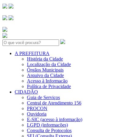
Search:
A PREFEITURA
História da Cidade
Localização da Cidade
Órgãos Municipais
Arquivo da Cidade
Acesso à Informação
Política de Privacidade
CIDADÃO
Guia de Serviços
Central de Atendimento 156
PROCON
Ouvidoria
E-SIC (acesso à informação)
LGPD (informações)
Consulta de Protocolos
SEI (Consulta Externa)