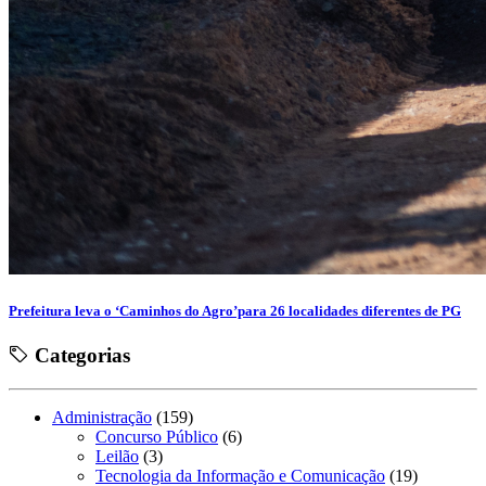
Prefeitura leva o ‘Caminhos do Agro’para 26 localidades diferentes de PG
Categorias
Administração
(159)
Concurso Público
(6)
Leilão
(3)
Tecnologia da Informação e Comunicação
(19)