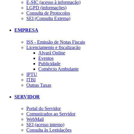
E-SIC (acesso à informação)
LGPD (informações)
Consulta de Protocolos
SEI (Consulta Externa)
EMPRESA
ISS - Emissão de Notas Fiscais
Licenciamento e fiscalização
Alvará Online
Eventos
Publicidade
Comércio Ambulante
IPTU
ITBI
Outras Taxas
SERVIDOR
Portal do Servidor
Comunicados ao Servidor
WebMail
SEI (acesso interno)
Consulta às Legislações