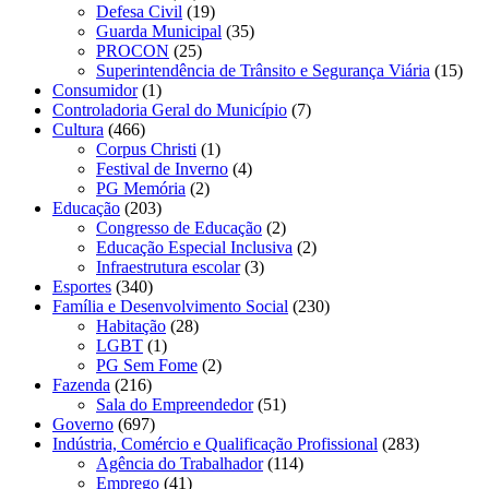
Defesa Civil
(19)
Guarda Municipal
(35)
PROCON
(25)
Superintendência de Trânsito e Segurança Viária
(15)
Consumidor
(1)
Controladoria Geral do Município
(7)
Cultura
(466)
Corpus Christi
(1)
Festival de Inverno
(4)
PG Memória
(2)
Educação
(203)
Congresso de Educação
(2)
Educação Especial Inclusiva
(2)
Infraestrutura escolar
(3)
Esportes
(340)
Família e Desenvolvimento Social
(230)
Habitação
(28)
LGBT
(1)
PG Sem Fome
(2)
Fazenda
(216)
Sala do Empreendedor
(51)
Governo
(697)
Indústria, Comércio e Qualificação Profissional
(283)
Agência do Trabalhador
(114)
Emprego
(41)