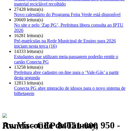
material reciclável recolhido
27428 leitura(s)
Novo calendário do Programa Feira Verde está disponível
20669 leitura(s)
No site e pelo ‘Zap PG’, Prefeitura libera consulta ao IPTU
2026
16281 leitura(s)
Pré-matrículas na Rede Municipal de Ensino para 2026
iniciam nesta terça (16)
14333 leitura(s)
Estudantes que utilizam meia-passagem poderão emitir o
cartão Conecta PG
13258 leitura(s)
Prefeitura abre cadastro on-line para o ‘Vale-Gás’ a partir
desta segunda
12813 leitura(s)
Conecta PG abre migração de idosos para o novo sistema de
bilhetagem
Av. Visconde de Taunay, 950 - Ronda - CEP 84051-000