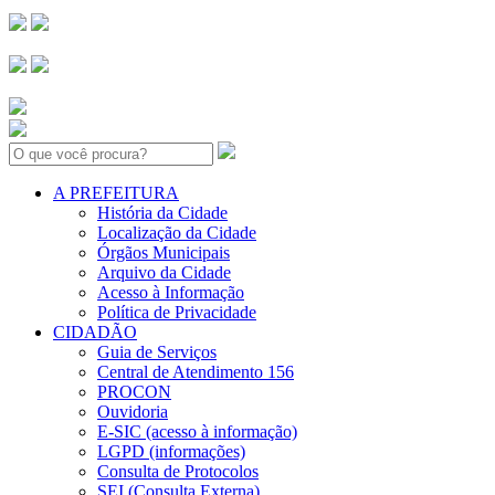
Search:
A PREFEITURA
História da Cidade
Localização da Cidade
Órgãos Municipais
Arquivo da Cidade
Acesso à Informação
Política de Privacidade
CIDADÃO
Guia de Serviços
Central de Atendimento 156
PROCON
Ouvidoria
E-SIC (acesso à informação)
LGPD (informações)
Consulta de Protocolos
SEI (Consulta Externa)