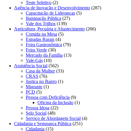
Teste Seletivo
(2)
Agência de Inovação e Desenvolvimento
(287)
Capacitação de Lideranças
(5)
Iluminação Pública
(27)
Vale dos Trilhos
(139)
Agricultura, Pecuária e Abastecimento
(266)
Comida na Mesa
(5)
Estradas Rurais
(4)
Feira Gastronômica
(79)
Feira Verde
(30)
Mercado da Família
(13)
Vale-Gás
(10)
Assistência Social
(562)
Casa da Mulher
(33)
CRAS
(76)
Justiça no Bairro
(1)
Migrante
(1)
PCD
(5)
Pessoa com Deficiência
(9)
Oficina da Inclusão
(1)
Pessoa Idosa
(22)
Selo Social
(48)
Serviço de Abordagem Social
(4)
Cidadania e Segurança Pública
(251)
Cidadania
(15)