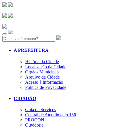
Search:
A PREFEITURA
História da Cidade
Localização da Cidade
Órgãos Municipais
Arquivo da Cidade
Acesso à Informação
Política de Privacidade
CIDADÃO
Guia de Serviços
Central de Atendimento 156
PROCON
Ouvidoria