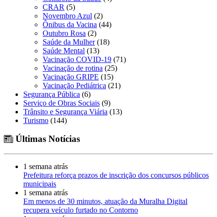
CRAR
(5)
Novembro Azul
(2)
Ônibus da Vacina
(44)
Outubro Rosa
(2)
Saúde da Mulher
(18)
Saúde Mental
(13)
Vacinação COVID-19
(71)
Vacinação de rotina
(25)
Vacinação GRIPE
(15)
Vacinação Pediátrica
(21)
Segurança Pública
(6)
Serviço de Obras Sociais
(9)
Trânsito e Segurança Viária
(13)
Turismo
(144)
Últimas Notícias
1 semana atrás
Prefeitura reforça prazos de inscrição dos concursos públicos
municipais
1 semana atrás
Em menos de 30 minutos, atuação da Muralha Digital
recupera veículo furtado no Contorno