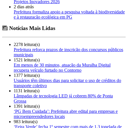
Projetos Inovadores 2026
2 dias atrás
Prefeitura formaliza apoio a pesquisa voltada à biodiversidade
e à restauração ecológica em PG
Notícias Mais Lidas
2278 leitura(s)
Prefeitura reforça prazos de inscrição dos concursos públicos
municipais
1521 leitura(s)
Em menos de 30 minutos, atuação da Muralha Digital
recupera veículo furtado no Contorno
1377 leitura(s)
Usuários têm últimos dias para solicitar o uso de créditos do
transporte coletivo
1131 leitura(s)
Lâmpadas de tecnologia LED já cobrem 80% de Ponta
Grossa
1391 leitura(s)
‘PG Bem Cuidada’: Prefeitura abre edital para empresas e
microempreendedores locais
983 leitura(s)
‘Feira Verde’ fecha 1º semestre com mais de 1,3 tonelada de