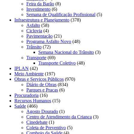
Feira da Barão
(8)
Investimento
(6)
Semana de Qualificação Profissional
(5)
Infraestrutura e Planejamento
(378)
Asfalto
(58)
Ciclovia
(4)
Pavimentação
(21)
Programa Asfalto Novo
(48)
Trânsito
(72)
Semana Nacional do Trânsito
(3)
Transporte
(69)
Transporte Coletivo
(48)
IPLAN
(42)
Meio Ambiente
(197)
Obras e Serviços Públicos
(970)
Diário de Obras
(834)
Parques e Praças
(6)
Procuradoria
(16)
Recursos Humanos
(15)
Saúde
(466)
Agosto Dourado
(1)
Centro de Atendimento da Criança
(3)
Cinedebate
(1)
Coleta de Preventivo
(5)
Comboio da Saúde
(4)