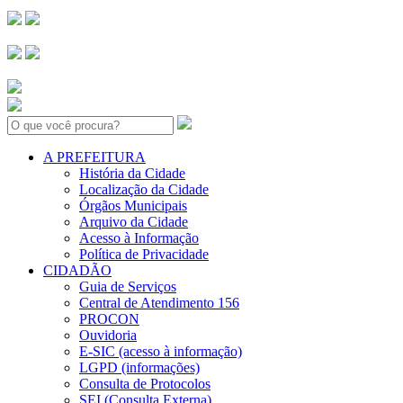
Search:
A PREFEITURA
História da Cidade
Localização da Cidade
Órgãos Municipais
Arquivo da Cidade
Acesso à Informação
Política de Privacidade
CIDADÃO
Guia de Serviços
Central de Atendimento 156
PROCON
Ouvidoria
E-SIC (acesso à informação)
LGPD (informações)
Consulta de Protocolos
SEI (Consulta Externa)