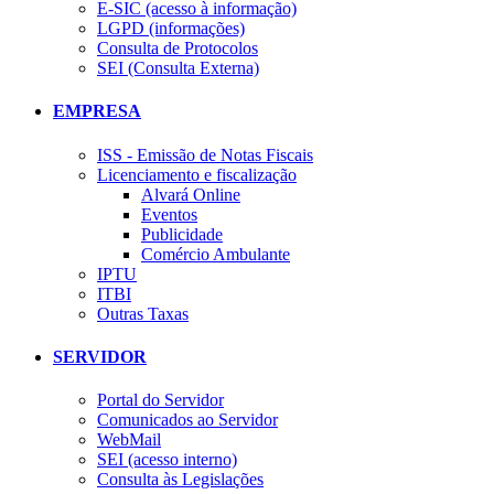
E-SIC (acesso à informação)
LGPD (informações)
Consulta de Protocolos
SEI (Consulta Externa)
EMPRESA
ISS - Emissão de Notas Fiscais
Licenciamento e fiscalização
Alvará Online
Eventos
Publicidade
Comércio Ambulante
IPTU
ITBI
Outras Taxas
SERVIDOR
Portal do Servidor
Comunicados ao Servidor
WebMail
SEI (acesso interno)
Consulta às Legislações