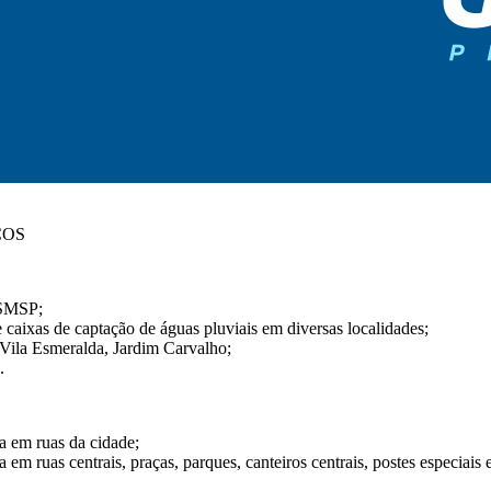
COS
a SMSP;
 caixas de captação de águas pluviais em diversas localidades;
ila Esmeralda, Jardim Carvalho;
.
a em ruas da cidade;
m ruas centrais, praças, parques, canteiros centrais, postes especiais e