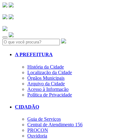
Search:
A PREFEITURA
História da Cidade
Localização da Cidade
Órgãos Municipais
Arquivo da Cidade
Acesso à Informação
Política de Privacidade
CIDADÃO
Guia de Serviços
Central de Atendimento 156
PROCON
Ouvidoria