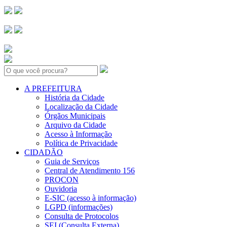
Search:
A PREFEITURA
História da Cidade
Localização da Cidade
Órgãos Municipais
Arquivo da Cidade
Acesso à Informação
Política de Privacidade
CIDADÃO
Guia de Serviços
Central de Atendimento 156
PROCON
Ouvidoria
E-SIC (acesso à informação)
LGPD (informações)
Consulta de Protocolos
SEI (Consulta Externa)