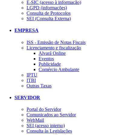
E-SIC (acesso à informação)
LGPD (informações)
Consulta de Protocolos
SEI (Consulta Externa)
EMPRESA
ISS - Emissão de Notas Fiscais
Licenciamento e fiscalização
Alvará Online
Eventos
Publicidade
Comércio Ambulante
IPTU
ITBI
Outras Taxas
SERVIDOR
Portal do Servidor
Comunicados ao Servidor
WebMail
SEI (acesso interno)
Consulta às Legislações