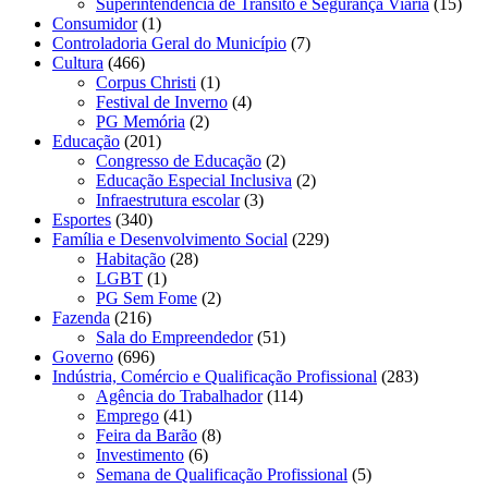
Superintendência de Trânsito e Segurança Viária
(15)
Consumidor
(1)
Controladoria Geral do Município
(7)
Cultura
(466)
Corpus Christi
(1)
Festival de Inverno
(4)
PG Memória
(2)
Educação
(201)
Congresso de Educação
(2)
Educação Especial Inclusiva
(2)
Infraestrutura escolar
(3)
Esportes
(340)
Família e Desenvolvimento Social
(229)
Habitação
(28)
LGBT
(1)
PG Sem Fome
(2)
Fazenda
(216)
Sala do Empreendedor
(51)
Governo
(696)
Indústria, Comércio e Qualificação Profissional
(283)
Agência do Trabalhador
(114)
Emprego
(41)
Feira da Barão
(8)
Investimento
(6)
Semana de Qualificação Profissional
(5)