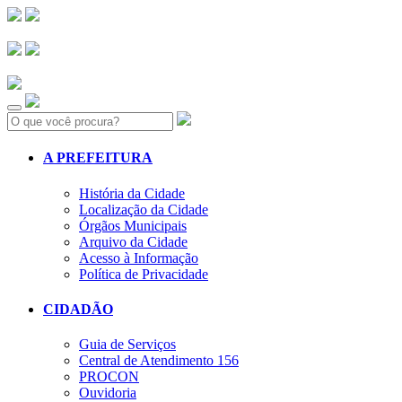
Search:
A PREFEITURA
História da Cidade
Localização da Cidade
Órgãos Municipais
Arquivo da Cidade
Acesso à Informação
Política de Privacidade
CIDADÃO
Guia de Serviços
Central de Atendimento 156
PROCON
Ouvidoria