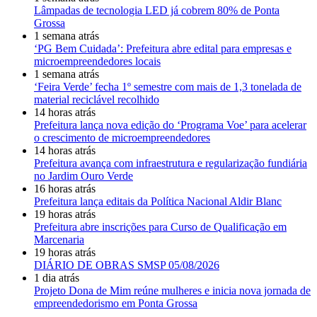
Lâmpadas de tecnologia LED já cobrem 80% de Ponta
Grossa
1 semana atrás
‘PG Bem Cuidada’: Prefeitura abre edital para empresas e
microempreendedores locais
1 semana atrás
‘Feira Verde’ fecha 1º semestre com mais de 1,3 tonelada de
material reciclável recolhido
14 horas atrás
Prefeitura lança nova edição do ‘Programa Voe’ para acelerar
o crescimento de microempreendedores
14 horas atrás
Prefeitura avança com infraestrutura e regularização fundiária
no Jardim Ouro Verde
16 horas atrás
Prefeitura lança editais da Política Nacional Aldir Blanc
19 horas atrás
Prefeitura abre inscrições para Curso de Qualificação em
Marcenaria
19 horas atrás
DIÁRIO DE OBRAS SMSP 05/08/2026
1 dia atrás
Projeto Dona de Mim reúne mulheres e inicia nova jornada de
empreendedorismo em Ponta Grossa