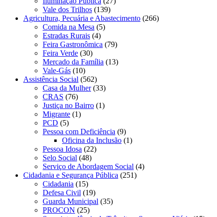
Iluminação Pública
(27)
Vale dos Trilhos
(139)
Agricultura, Pecuária e Abastecimento
(266)
Comida na Mesa
(5)
Estradas Rurais
(4)
Feira Gastronômica
(79)
Feira Verde
(30)
Mercado da Família
(13)
Vale-Gás
(10)
Assistência Social
(562)
Casa da Mulher
(33)
CRAS
(76)
Justiça no Bairro
(1)
Migrante
(1)
PCD
(5)
Pessoa com Deficiência
(9)
Oficina da Inclusão
(1)
Pessoa Idosa
(22)
Selo Social
(48)
Serviço de Abordagem Social
(4)
Cidadania e Segurança Pública
(251)
Cidadania
(15)
Defesa Civil
(19)
Guarda Municipal
(35)
PROCON
(25)