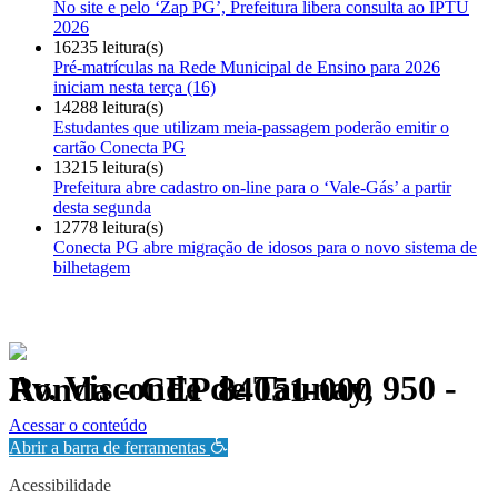
No site e pelo ‘Zap PG’, Prefeitura libera consulta ao IPTU
2026
16235 leitura(s)
Pré-matrículas na Rede Municipal de Ensino para 2026
iniciam nesta terça (16)
14288 leitura(s)
Estudantes que utilizam meia-passagem poderão emitir o
cartão Conecta PG
13215 leitura(s)
Prefeitura abre cadastro on-line para o ‘Vale-Gás’ a partir
desta segunda
12778 leitura(s)
Conecta PG abre migração de idosos para o novo sistema de
bilhetagem
Av. Visconde de Taunay, 950 - Ronda - CEP 84051-000
Política de Privacidade.
Acessar o conteúdo
Abrir a barra de ferramentas
Acessibilidade