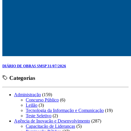
DIÁRIO DE OBRAS SMSP 31/07/2026
Categorias
Administração
(159)
Concurso Público
(6)
Leilão
(3)
Tecnologia da Informação e Comunicação
(19)
Teste Seletivo
(2)
Agência de Inovação e Desenvolvimento
(287)
Capacitação de Lideranças
(5)