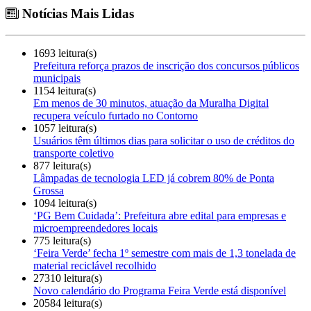
Notícias Mais Lidas
1693 leitura(s)
Prefeitura reforça prazos de inscrição dos concursos públicos
municipais
1154 leitura(s)
Em menos de 30 minutos, atuação da Muralha Digital
recupera veículo furtado no Contorno
1057 leitura(s)
Usuários têm últimos dias para solicitar o uso de créditos do
transporte coletivo
877 leitura(s)
Lâmpadas de tecnologia LED já cobrem 80% de Ponta
Grossa
1094 leitura(s)
‘PG Bem Cuidada’: Prefeitura abre edital para empresas e
microempreendedores locais
775 leitura(s)
‘Feira Verde’ fecha 1º semestre com mais de 1,3 tonelada de
material reciclável recolhido
27310 leitura(s)
Novo calendário do Programa Feira Verde está disponível
20584 leitura(s)