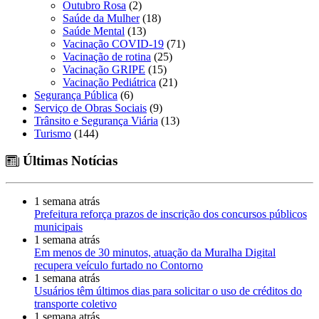
Outubro Rosa
(2)
Saúde da Mulher
(18)
Saúde Mental
(13)
Vacinação COVID-19
(71)
Vacinação de rotina
(25)
Vacinação GRIPE
(15)
Vacinação Pediátrica
(21)
Segurança Pública
(6)
Serviço de Obras Sociais
(9)
Trânsito e Segurança Viária
(13)
Turismo
(144)
Últimas Notícias
1 semana atrás
Prefeitura reforça prazos de inscrição dos concursos públicos
municipais
1 semana atrás
Em menos de 30 minutos, atuação da Muralha Digital
recupera veículo furtado no Contorno
1 semana atrás
Usuários têm últimos dias para solicitar o uso de créditos do
transporte coletivo
1 semana atrás