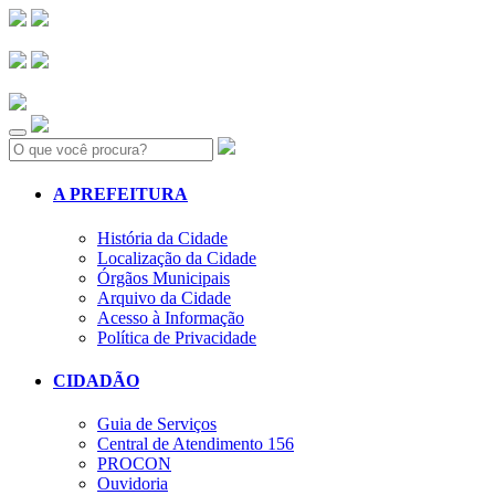
Search:
A PREFEITURA
História da Cidade
Localização da Cidade
Órgãos Municipais
Arquivo da Cidade
Acesso à Informação
Política de Privacidade
CIDADÃO
Guia de Serviços
Central de Atendimento 156
PROCON
Ouvidoria