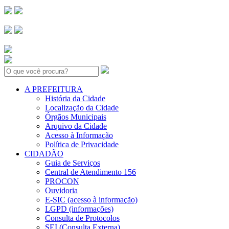
Search:
A PREFEITURA
História da Cidade
Localização da Cidade
Órgãos Municipais
Arquivo da Cidade
Acesso à Informação
Política de Privacidade
CIDADÃO
Guia de Serviços
Central de Atendimento 156
PROCON
Ouvidoria
E-SIC (acesso à informação)
LGPD (informações)
Consulta de Protocolos
SEI (Consulta Externa)