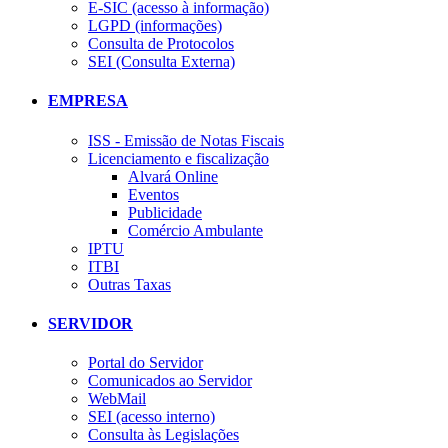
E-SIC (acesso à informação)
LGPD (informações)
Consulta de Protocolos
SEI (Consulta Externa)
EMPRESA
ISS - Emissão de Notas Fiscais
Licenciamento e fiscalização
Alvará Online
Eventos
Publicidade
Comércio Ambulante
IPTU
ITBI
Outras Taxas
SERVIDOR
Portal do Servidor
Comunicados ao Servidor
WebMail
SEI (acesso interno)
Consulta às Legislações