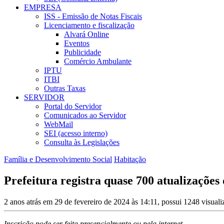
EMPRESA
ISS - Emissão de Notas Fiscais
Licenciamento e fiscalização
Alvará Online
Eventos
Publicidade
Comércio Ambulante
IPTU
ITBI
Outras Taxas
SERVIDOR
Portal do Servidor
Comunicados ao Servidor
WebMail
SEI (acesso interno)
Consulta às Legislações
Família e Desenvolvimento Social
Habitação
Prefeitura registra quase 700 atualizaçõe
2 anos atrás em 29 de fevereiro de 2024 às 14:11, possui 1248 visual
Inscrição pode ser feita presencialmente ou pela internet.