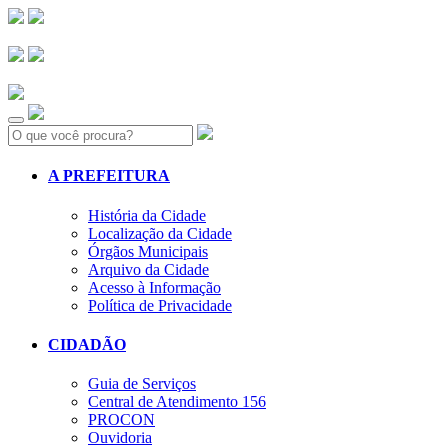
Search:
A PREFEITURA
História da Cidade
Localização da Cidade
Órgãos Municipais
Arquivo da Cidade
Acesso à Informação
Política de Privacidade
CIDADÃO
Guia de Serviços
Central de Atendimento 156
PROCON
Ouvidoria