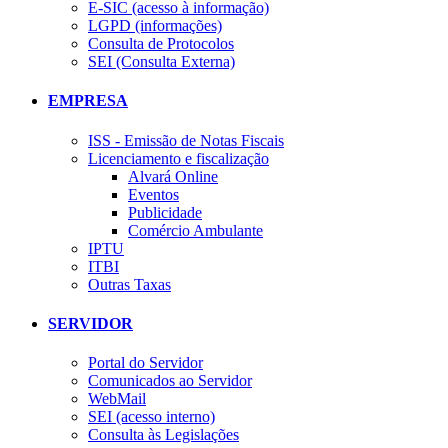
E-SIC (acesso à informação)
LGPD (informações)
Consulta de Protocolos
SEI (Consulta Externa)
EMPRESA
ISS - Emissão de Notas Fiscais
Licenciamento e fiscalização
Alvará Online
Eventos
Publicidade
Comércio Ambulante
IPTU
ITBI
Outras Taxas
SERVIDOR
Portal do Servidor
Comunicados ao Servidor
WebMail
SEI (acesso interno)
Consulta às Legislações