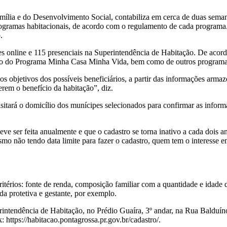
mília e do Desenvolvimento Social, contabiliza em cerca de duas semana
ogramas habitacionais, de acordo com o regulamento de cada programa.
.
es online e 115 presenciais na Superintendência de Habitação. De acor
to do Programa Minha Casa Minha Vida, bem como de outros programas
érios objetivos dos possíveis beneficiários, a partir das informações a
erem o benefício da habitação”, diz.
sitará o domicílio dos munícipes selecionados para confirmar as informa
eve ser feita anualmente e que o cadastro se torna inativo a cada dois 
o não tendo data limite para fazer o cadastro, quem tem o interesse em
érios: fonte de renda, composição familiar com a quantidade e idade de
a protetiva e gestante, por exemplo.
intendência de Habitação, no Prédio Guaíra, 3º andar, na Rua Balduíno 
: https://habitacao.pontagrossa.pr.gov.br/cadastro/.