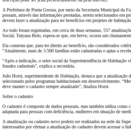
A Prefeitura de Ponta Grossa, por meio da Secretaria Municipal da Fa
possam, através das informações prestadas, serem selecionados em pr
devem fazer a atualização para ter benefícios em projetos de habitação
Ao todo foram registradas, em cerca de duas semanas, 557 atualizaçõ
Social, Tatyana Belo, espera-se que, em breve, ocorra um chamamen
Ela comenta que, para ter direito ao benefício, são considerados crit
“Atualmente, mais de 3.500 famílias estão cadastradas e aptas a receb
“Após a indicação, o setor social da Superintendência de Habitação vi
fraudes cadastrais”, explica a secretária.
João Horst, superintendente de Habitação, destaca que a atualização d
selecionado pelos programas habitacionais em desenvolvimento. “Mesm
deve manter o cadastro sempre atualizado”, finaliza Horst.
Sobre o cadastro
O cadastro é composto de dados pessoais, mas também utiliza como crit
adaptada para pessoas com deficiência, mulheres em situação de medid
A atualização ou cadastro novo podem ser realizados na sede da Super
interessados por efetuar a atualização do cadastro devem acessar o link