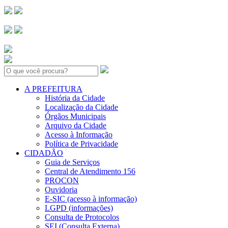
Search:
A PREFEITURA
História da Cidade
Localização da Cidade
Órgãos Municipais
Arquivo da Cidade
Acesso à Informação
Política de Privacidade
CIDADÃO
Guia de Serviços
Central de Atendimento 156
PROCON
Ouvidoria
E-SIC (acesso à informação)
LGPD (informações)
Consulta de Protocolos
SEI (Consulta Externa)