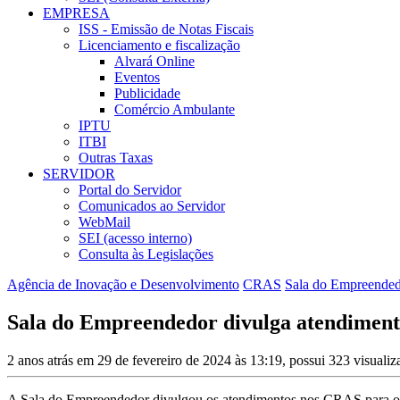
EMPRESA
ISS - Emissão de Notas Fiscais
Licenciamento e fiscalização
Alvará Online
Eventos
Publicidade
Comércio Ambulante
IPTU
ITBI
Outras Taxas
SERVIDOR
Portal do Servidor
Comunicados ao Servidor
WebMail
SEI (acesso interno)
Consulta às Legislações
Agência de Inovação e Desenvolvimento
CRAS
Sala do Empreende
Sala do Empreendedor divulga atendimen
2 anos atrás em 29 de fevereiro de 2024 às 13:19, possui 323 visuali
A Sala do Empreendedor divulgou os atendimentos nos CRAS para o mês 