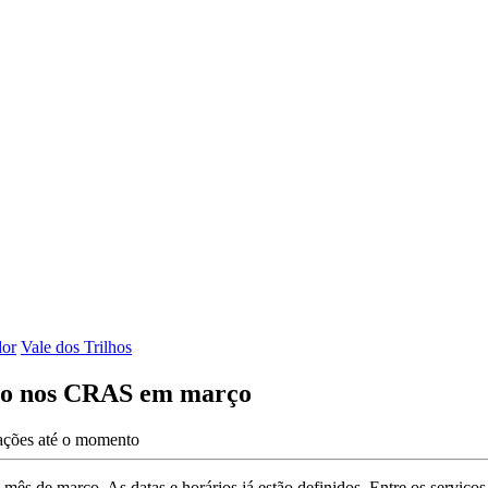
dor
Vale dos Trilhos
to nos CRAS em março
zações até o momento
de março. As datas e horários já estão definidos. Entre os serviços of