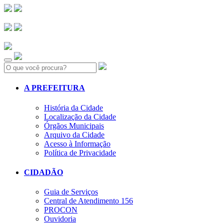
Search:
A PREFEITURA
História da Cidade
Localização da Cidade
Órgãos Municipais
Arquivo da Cidade
Acesso à Informação
Política de Privacidade
CIDADÃO
Guia de Serviços
Central de Atendimento 156
PROCON
Ouvidoria