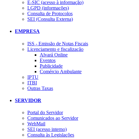
E-SIC (acesso à informação)
LGPD (informações)
Consulta de Protocolos
SEI (Consulta Externa)
EMPRESA
ISS - Emissão de Notas Fiscais
Licenciamento e fiscalização
Alvará Online
Eventos
Publicidade
Comércio Ambulante
IPTU
ITBI
Outras Taxas
SERVIDOR
Portal do Servidor
Comunicados ao Servidor
WebMail
SEI (acesso interno)
Consulta às Legislações