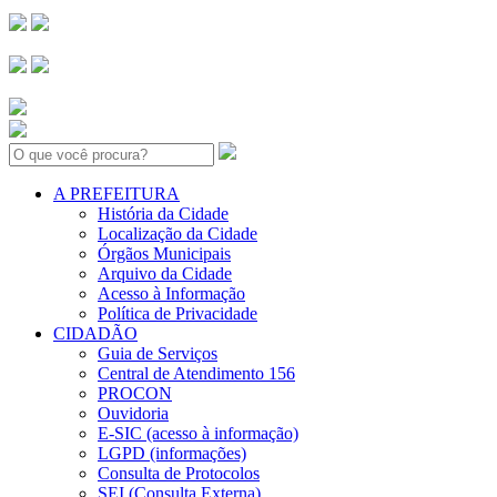
Search:
A PREFEITURA
História da Cidade
Localização da Cidade
Órgãos Municipais
Arquivo da Cidade
Acesso à Informação
Política de Privacidade
CIDADÃO
Guia de Serviços
Central de Atendimento 156
PROCON
Ouvidoria
E-SIC (acesso à informação)
LGPD (informações)
Consulta de Protocolos
SEI (Consulta Externa)