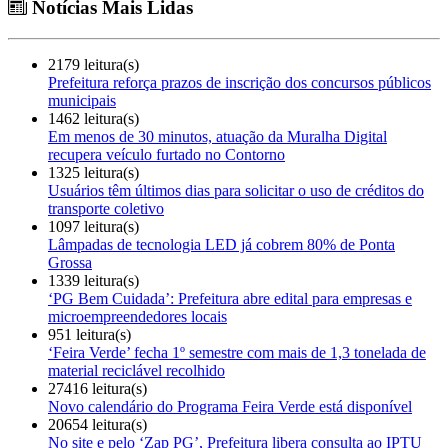
Notícias Mais Lidas
2179 leitura(s)
Prefeitura reforça prazos de inscrição dos concursos públicos
municipais
1462 leitura(s)
Em menos de 30 minutos, atuação da Muralha Digital
recupera veículo furtado no Contorno
1325 leitura(s)
Usuários têm últimos dias para solicitar o uso de créditos do
transporte coletivo
1097 leitura(s)
Lâmpadas de tecnologia LED já cobrem 80% de Ponta
Grossa
1339 leitura(s)
‘PG Bem Cuidada’: Prefeitura abre edital para empresas e
microempreendedores locais
951 leitura(s)
‘Feira Verde’ fecha 1º semestre com mais de 1,3 tonelada de
material reciclável recolhido
27416 leitura(s)
Novo calendário do Programa Feira Verde está disponível
20654 leitura(s)
No site e pelo ‘Zap PG’, Prefeitura libera consulta ao IPTU