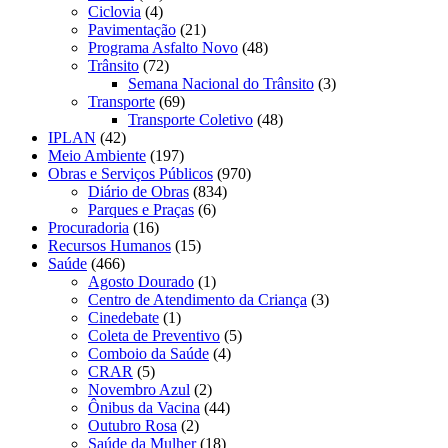
Ciclovia
(4)
Pavimentação
(21)
Programa Asfalto Novo
(48)
Trânsito
(72)
Semana Nacional do Trânsito
(3)
Transporte
(69)
Transporte Coletivo
(48)
IPLAN
(42)
Meio Ambiente
(197)
Obras e Serviços Públicos
(970)
Diário de Obras
(834)
Parques e Praças
(6)
Procuradoria
(16)
Recursos Humanos
(15)
Saúde
(466)
Agosto Dourado
(1)
Centro de Atendimento da Criança
(3)
Cinedebate
(1)
Coleta de Preventivo
(5)
Comboio da Saúde
(4)
CRAR
(5)
Novembro Azul
(2)
Ônibus da Vacina
(44)
Outubro Rosa
(2)
Saúde da Mulher
(18)