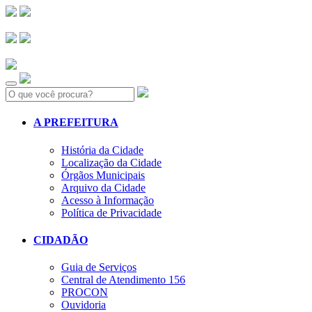
Search:
A PREFEITURA
História da Cidade
Localização da Cidade
Órgãos Municipais
Arquivo da Cidade
Acesso à Informação
Política de Privacidade
CIDADÃO
Guia de Serviços
Central de Atendimento 156
PROCON
Ouvidoria