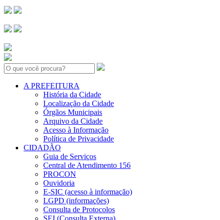
Search:
A PREFEITURA
História da Cidade
Localização da Cidade
Órgãos Municipais
Arquivo da Cidade
Acesso à Informação
Política de Privacidade
CIDADÃO
Guia de Serviços
Central de Atendimento 156
PROCON
Ouvidoria
E-SIC (acesso à informação)
LGPD (informações)
Consulta de Protocolos
SEI (Consulta Externa)