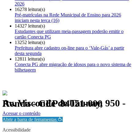
2026
16278 leitura(s)
Pré-matrículas na Rede Municipal de Ensino para 2026
iniciam nesta terça (16)
14327 leitura(s)
Estudantes que utilizam meia-passagem poderão emitir o
cartão Conecta PG
13252 leitura(s)
Prefeitura abre cadastro on-line para o ‘Vale-Gás’ a partir
desta segunda
12811 leitura(s)
Conecta PG abre migração de idosos para o novo sistema de
bilhetagem
Av. Visconde de Taunay, 950 - Ronda - CEP 84051-000
Política de Privacidade.
Acessar o conteúdo
Abrir a barra de ferramentas
Acessibilidade