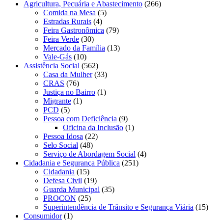
Agricultura, Pecuária e Abastecimento
(266)
Comida na Mesa
(5)
Estradas Rurais
(4)
Feira Gastronômica
(79)
Feira Verde
(30)
Mercado da Família
(13)
Vale-Gás
(10)
Assistência Social
(562)
Casa da Mulher
(33)
CRAS
(76)
Justiça no Bairro
(1)
Migrante
(1)
PCD
(5)
Pessoa com Deficiência
(9)
Oficina da Inclusão
(1)
Pessoa Idosa
(22)
Selo Social
(48)
Serviço de Abordagem Social
(4)
Cidadania e Segurança Pública
(251)
Cidadania
(15)
Defesa Civil
(19)
Guarda Municipal
(35)
PROCON
(25)
Superintendência de Trânsito e Segurança Viária
(15)
Consumidor
(1)