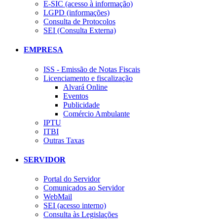
E-SIC (acesso à informação)
LGPD (informações)
Consulta de Protocolos
SEI (Consulta Externa)
EMPRESA
ISS - Emissão de Notas Fiscais
Licenciamento e fiscalização
Alvará Online
Eventos
Publicidade
Comércio Ambulante
IPTU
ITBI
Outras Taxas
SERVIDOR
Portal do Servidor
Comunicados ao Servidor
WebMail
SEI (acesso interno)
Consulta às Legislações