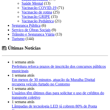
Saúde Mental
(13)
Vacinação COVID-19
(71)
Vacinação de rotina
(25)
Vacinação GRIPE
(15)
Vacinação Pediátrica
(21)
Segurança Pública
(6)
Serviço de Obras Sociais
(9)
Trânsito e Segurança Viária
(13)
Turismo
(144)
Últimas Notícias
1 semana atrás
Prefeitura reforça prazos de inscrição dos concursos públicos
municipais
1 semana atrás
Em menos de 30 minutos, atuação da Muralha Digital
recupera veículo furtado no Contorno
1 semana atrás
Usuários têm últimos dias para solicitar o uso de créditos do
transporte coletivo
1 semana atrás
Lâmpadas de tecnologia LED já cobrem 80% de Ponta