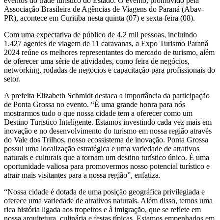
eventos do trade turístico do Estado. O evento, promovido pela
Associação Brasileira de Agências de Viagens do Paraná (Abav-
PR), acontece em Curitiba nesta quinta (07) e sexta-feira (08).
Com uma expectativa de público de 4,2 mil pessoas, incluindo
1.427 agentes de viagem de 11 caravanas, a Expo Turismo Paraná
2024 reúne os melhores representantes do mercado de turismo, além
de oferecer uma série de atividades, como feira de negócios,
networking, rodadas de negócios e capacitação para profissionais do
setor.
A prefeita Elizabeth Schmidt destaca a importância da participação
de Ponta Grossa no evento. “É uma grande honra para nós
mostrarmos tudo o que nossa cidade tem a oferecer como um
Destino Turístico Inteligente. Estamos investindo cada vez mais em
inovação e no desenvolvimento do turismo em nossa região através
do Vale dos Trilhos, nosso ecossistema de inovação. Ponta Grossa
possui uma localização estratégica e uma variedade de atrativos
naturais e culturais que a tornam um destino turístico único. É uma
oportunidade valiosa para promovermos nosso potencial turístico e
atrair mais visitantes para a nossa região”, enfatiza.
“Nossa cidade é dotada de uma posição geográfica privilegiada e
oferece uma variedade de atrativos naturais. Além disso, temos uma
rica história ligada aos tropeiros e à imigração, que se reflete em
nossa arquitetura, culinária e festas típicas. Estamos empenhados em