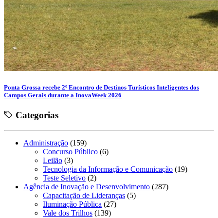
Ponta Grossa recebe 2º Encontro de Destinos Turísticos Inteligentes dos
Campos Gerais durante a InovaWeek 2026
Categorias
Administração
(159)
Concurso Público
(6)
Leilão
(3)
Tecnologia da Informação e Comunicação
(19)
Teste Seletivo
(2)
Agência de Inovação e Desenvolvimento
(287)
Capacitação de Lideranças
(5)
Iluminação Pública
(27)
Vale dos Trilhos
(139)