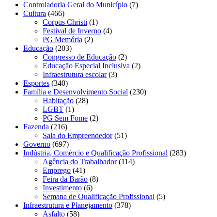
Controladoria Geral do Município
(7)
Cultura
(466)
Corpus Christi
(1)
Festival de Inverno
(4)
PG Memória
(2)
Educação
(203)
Congresso de Educação
(2)
Educação Especial Inclusiva
(2)
Infraestrutura escolar
(3)
Esportes
(340)
Família e Desenvolvimento Social
(230)
Habitação
(28)
LGBT
(1)
PG Sem Fome
(2)
Fazenda
(216)
Sala do Empreendedor
(51)
Governo
(697)
Indústria, Comércio e Qualificação Profissional
(283)
Agência do Trabalhador
(114)
Emprego
(41)
Feira da Barão
(8)
Investimento
(6)
Semana de Qualificação Profissional
(5)
Infraestrutura e Planejamento
(378)
Asfalto
(58)