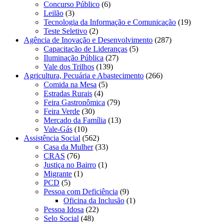
Concurso Público
(6)
Leilão
(3)
Tecnologia da Informação e Comunicação
(19)
Teste Seletivo
(2)
Agência de Inovação e Desenvolvimento
(287)
Capacitação de Lideranças
(5)
Iluminação Pública
(27)
Vale dos Trilhos
(139)
Agricultura, Pecuária e Abastecimento
(266)
Comida na Mesa
(5)
Estradas Rurais
(4)
Feira Gastronômica
(79)
Feira Verde
(30)
Mercado da Família
(13)
Vale-Gás
(10)
Assistência Social
(562)
Casa da Mulher
(33)
CRAS
(76)
Justiça no Bairro
(1)
Migrante
(1)
PCD
(5)
Pessoa com Deficiência
(9)
Oficina da Inclusão
(1)
Pessoa Idosa
(22)
Selo Social
(48)