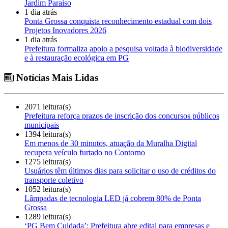
Jardim Paraíso
1 dia atrás
Ponta Grossa conquista reconhecimento estadual com dois
Projetos Inovadores 2026
1 dia atrás
Prefeitura formaliza apoio a pesquisa voltada à biodiversidade
e à restauração ecológica em PG
Notícias Mais Lidas
2071 leitura(s)
Prefeitura reforça prazos de inscrição dos concursos públicos
municipais
1394 leitura(s)
Em menos de 30 minutos, atuação da Muralha Digital
recupera veículo furtado no Contorno
1275 leitura(s)
Usuários têm últimos dias para solicitar o uso de créditos do
transporte coletivo
1052 leitura(s)
Lâmpadas de tecnologia LED já cobrem 80% de Ponta
Grossa
1289 leitura(s)
‘PG Bem Cuidada’: Prefeitura abre edital para empresas e