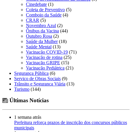
Cinedebate
(1)
Coleta de Preventivo
(5)
Comboio da Saúde
(4)
CRAR
(5)
Novembro Azul
(2)
Ônibus da Vacina
(44)
Outubro Rosa
(2)
Saúde da Mulher
(18)
Saúde Mental
(13)
Vacinação COVID-19
(71)
Vacinação de rotina
(25)
Vacinação GRIPE
(15)
Vacinação Pediátrica
(21)
Segurança Pública
(6)
Serviço de Obras Sociais
(9)
Trânsito e Segurança Viária
(13)
Turismo
(144)
Últimas Notícias
1 semana atrás
Prefeitura reforça prazos de inscrição dos concursos públicos
municipais