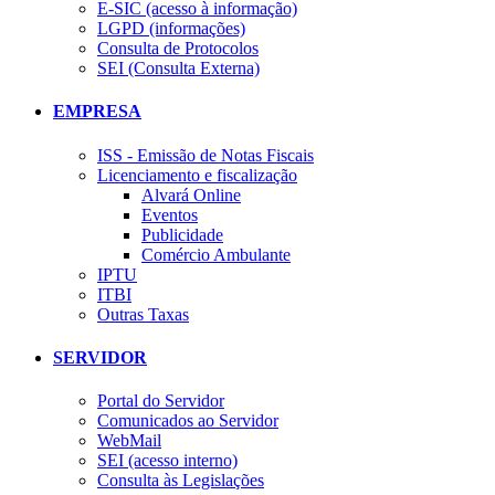
E-SIC (acesso à informação)
LGPD (informações)
Consulta de Protocolos
SEI (Consulta Externa)
EMPRESA
ISS - Emissão de Notas Fiscais
Licenciamento e fiscalização
Alvará Online
Eventos
Publicidade
Comércio Ambulante
IPTU
ITBI
Outras Taxas
SERVIDOR
Portal do Servidor
Comunicados ao Servidor
WebMail
SEI (acesso interno)
Consulta às Legislações