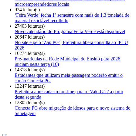
microempreendedores locais
924 leitura(s)
‘Feira Verde’ fecha 1º semestre com mais de 1,3 tonelada de
material reciclável recolhido
27403 leitura(s)
Novo calendário do Programa Feira Verde está disponível
20647 leitura(s)
No site e pelo ‘Zap PG’, Prefeitura libera consulta ao IPTU
2026
16274 leitura(s)
Pré-matrículas na Rede Municipal de Ensino para 2026
iniciam nesta terça (16)
14318 leitura(s)
Estudantes que utilizam meia-passagem poderão emitir o
cartão Conecta PG
13247 leitura(s)
Prefeitura abre cadastro on-line para o ‘Vale-Gás’ a partir
desta segunda
12805 leitura(s)
Conecta PG abre migração de idosos para o novo sistema de
bilhetagem