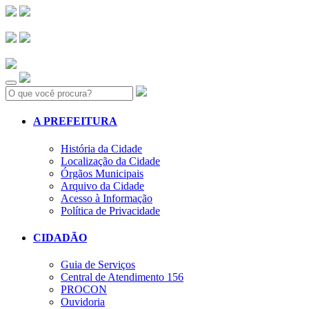
Search:
A PREFEITURA
História da Cidade
Localização da Cidade
Órgãos Municipais
Arquivo da Cidade
Acesso à Informação
Política de Privacidade
CIDADÃO
Guia de Serviços
Central de Atendimento 156
PROCON
Ouvidoria