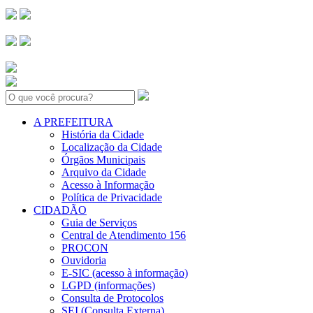
Search:
A PREFEITURA
História da Cidade
Localização da Cidade
Órgãos Municipais
Arquivo da Cidade
Acesso à Informação
Política de Privacidade
CIDADÃO
Guia de Serviços
Central de Atendimento 156
PROCON
Ouvidoria
E-SIC (acesso à informação)
LGPD (informações)
Consulta de Protocolos
SEI (Consulta Externa)