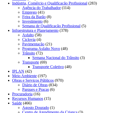
Indústria, Comércio e Qualificação Profissional
(283)
Agência do Trabalhador
(114)
Emprego
(41)
Feira da Barão
(8)
Investimento
(6)
Semana de Qualificação Profissional
(5)
Infraestrutura e Planejamento
(378)
Asfalto
(58)
Ciclovia
(4)
Pavimentação
(21)
Programa Asfalto Novo
(48)
Trânsito
(72)
Semana Nacional do Trânsito
(3)
Transporte
(69)
Transporte Coletivo
(48)
IPLAN
(42)
Meio Ambiente
(197)
Obras e Serviços Públicos
(970)
Diário de Obras
(834)
Parques e Praças
(6)
Procuradoria
(16)
Recursos Humanos
(15)
Saúde
(466)
Agosto Dourado
(1)
Centro de Atendimento da Criança
(3)