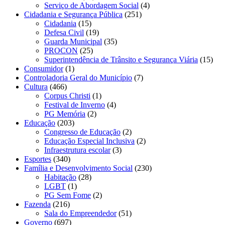
Serviço de Abordagem Social
(4)
Cidadania e Segurança Pública
(251)
Cidadania
(15)
Defesa Civil
(19)
Guarda Municipal
(35)
PROCON
(25)
Superintendência de Trânsito e Segurança Viária
(15)
Consumidor
(1)
Controladoria Geral do Município
(7)
Cultura
(466)
Corpus Christi
(1)
Festival de Inverno
(4)
PG Memória
(2)
Educação
(203)
Congresso de Educação
(2)
Educação Especial Inclusiva
(2)
Infraestrutura escolar
(3)
Esportes
(340)
Família e Desenvolvimento Social
(230)
Habitação
(28)
LGBT
(1)
PG Sem Fome
(2)
Fazenda
(216)
Sala do Empreendedor
(51)
Governo
(697)