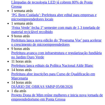
Lâmpadas de tecnologia LED já cobrem 80% de Ponta
Grossa
1 semana atrás
‘PG Bem Cuidada’: Prefeitura abre edital para empresas e
microempreendedores locais
1 semana atrás
‘Feira Verde’ fecha 1º semestre com mais de 1,3 tonelada de
material reciclável recolhido
9 horas atrás
Prefeitura lança nova edição do ‘Programa Voe’ para acelerar
o crescimento de microempreendedores
9 horas atrás
Prefeitura avança com infraestrutura e regularização fundiária
no Jardim Ouro Verde
11 horas atrás
Prefeitura lança editais da Política Nacional Aldir Blanc
14 horas atrás
Prefeitura abre inscrições para Curso de Qualificação em
Marcenaria
14 horas atrás
DIÁRIO DE OBRAS SMSP 05/08/2026
1 dia atrás
Projeto Dona de Mim reúne mulheres e inicia nova jornada de
empreendedorismo em Ponta Grossa