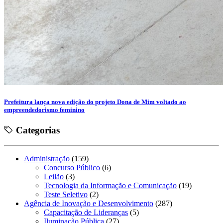
Prefeitura lança nova edição do projeto Dona de Mim voltado ao
empreendedorismo feminino
Categorias
Administração
(159)
Concurso Público
(6)
Leilão
(3)
Tecnologia da Informação e Comunicação
(19)
Teste Seletivo
(2)
Agência de Inovação e Desenvolvimento
(287)
Capacitação de Lideranças
(5)
Iluminação Pública
(27)