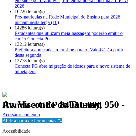
No site e pelo ‘Zap PG’, Prefeitura libera consulta ao IPTU
2026
16226 leitura(s)
Pré-matrículas na Rede Municipal de Ensino para 2026
iniciam nesta terça (16)
14286 leitura(s)
Estudantes que utilizam meia-passagem poderão emitir o
cartão Conecta PG
13212 leitura(s)
Prefeitura abre cadastro on-line para o ‘Vale-Gás’ a partir
desta segunda
12778 leitura(s)
Conecta PG abre migração de idosos para o novo sistema de
bilhetagem
Av. Visconde de Taunay, 950 - Ronda - CEP 84051-000
Política de Privacidade.
Acessar o conteúdo
Abrir a barra de ferramentas
Acessibilidade