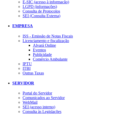
E-SIC (acesso à informação)
LGPD (informações)
Consulta de Protocolos
SEI (Consulta Externa)
EMPRESA
ISS - Emissão de Notas Fiscais
Licenciamento e fiscalização
Alvará Online
Eventos
Publicidade
Comércio Ambulante
IPTU
ITBI
Outras Taxas
SERVIDOR
Portal do Servidor
Comunicados ao Servidor
WebMail
SEI (acesso interno)
Consulta às Legislações