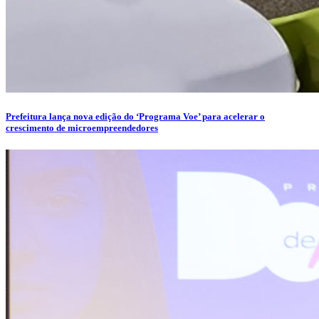
Prefeitura lança nova edição do ‘Programa Voe’ para acelerar o
crescimento de microempreendedores