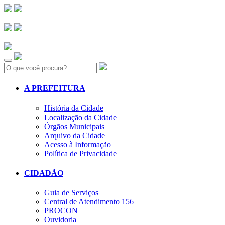
Search:
A PREFEITURA
História da Cidade
Localização da Cidade
Órgãos Municipais
Arquivo da Cidade
Acesso à Informação
Política de Privacidade
CIDADÃO
Guia de Serviços
Central de Atendimento 156
PROCON
Ouvidoria