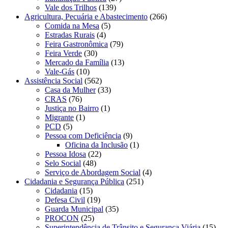
Vale dos Trilhos
(139)
Agricultura, Pecuária e Abastecimento
(266)
Comida na Mesa
(5)
Estradas Rurais
(4)
Feira Gastronômica
(79)
Feira Verde
(30)
Mercado da Família
(13)
Vale-Gás
(10)
Assistência Social
(562)
Casa da Mulher
(33)
CRAS
(76)
Justiça no Bairro
(1)
Migrante
(1)
PCD
(5)
Pessoa com Deficiência
(9)
Oficina da Inclusão
(1)
Pessoa Idosa
(22)
Selo Social
(48)
Serviço de Abordagem Social
(4)
Cidadania e Segurança Pública
(251)
Cidadania
(15)
Defesa Civil
(19)
Guarda Municipal
(35)
PROCON
(25)
Superintendência de Trânsito e Segurança Viária
(15)