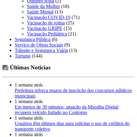
Outubro Rosa
(2)
Saúde da Mulher
(18)
Saúde Mental
(13)
Vacinação COVID-19
(71)
Vacinação de rotina
(25)
Vacinação GRIPE
(15)
Vacinação Pediátrica
(21)
Segurança Pública
(6)
Serviço de Obras Sociais
(9)
Trânsito e Segurança Viária
(13)
Turismo
(144)
Últimas Notícias
1 semana atrás
Prefeitura reforça prazos de inscrição dos concursos públicos
municipais
1 semana atrás
Em menos de 30 minutos, atuação da Muralha Digital
recupera veículo furtado no Contorno
1 semana atrás
Usuários têm últimos dias para solicitar o uso de créditos do
transporte coletivo
1 semana atrás