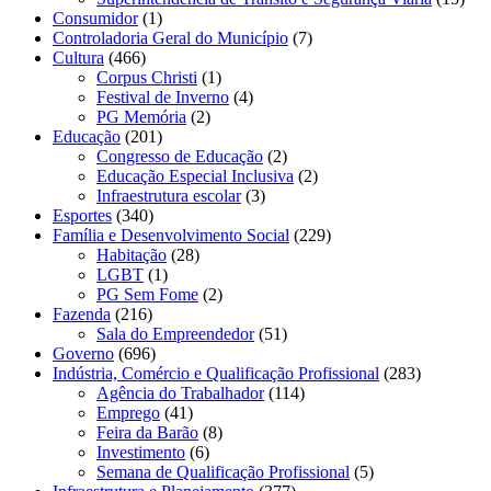
Consumidor
(1)
Controladoria Geral do Município
(7)
Cultura
(466)
Corpus Christi
(1)
Festival de Inverno
(4)
PG Memória
(2)
Educação
(201)
Congresso de Educação
(2)
Educação Especial Inclusiva
(2)
Infraestrutura escolar
(3)
Esportes
(340)
Família e Desenvolvimento Social
(229)
Habitação
(28)
LGBT
(1)
PG Sem Fome
(2)
Fazenda
(216)
Sala do Empreendedor
(51)
Governo
(696)
Indústria, Comércio e Qualificação Profissional
(283)
Agência do Trabalhador
(114)
Emprego
(41)
Feira da Barão
(8)
Investimento
(6)
Semana de Qualificação Profissional
(5)