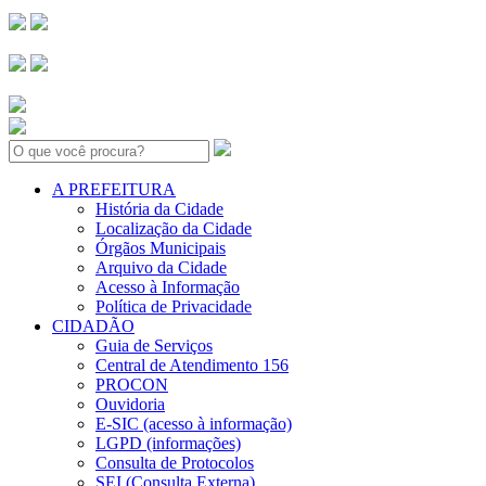
Search:
A PREFEITURA
História da Cidade
Localização da Cidade
Órgãos Municipais
Arquivo da Cidade
Acesso à Informação
Política de Privacidade
CIDADÃO
Guia de Serviços
Central de Atendimento 156
PROCON
Ouvidoria
E-SIC (acesso à informação)
LGPD (informações)
Consulta de Protocolos
SEI (Consulta Externa)