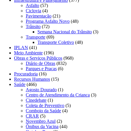
Infraestrutura e Planejamento
(377)
Asfalto
(57)
Ciclovia
(4)
Pavimentação
(21)
Programa Asfalto Novo
(48)
Trânsito
(72)
Semana Nacional do Trânsito
(3)
Transporte
(69)
Transporte Coletivo
(48)
IPLAN
(41)
Meio Ambiente
(196)
Obras e Serviços Públicos
(968)
Diário de Obras
(832)
Parques e Praças
(6)
Procuradoria
(16)
Recursos Humanos
(15)
Saúde
(466)
Agosto Dourado
(1)
Centro de Atendimento da Criança
(3)
Cinedebate
(1)
Coleta de Preventivo
(5)
Comboio da Saúde
(4)
CRAR
(5)
Novembro Azul
(2)
Ônibus da Vacina
(44)