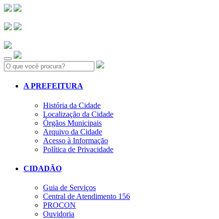
Search:
A PREFEITURA
História da Cidade
Localização da Cidade
Órgãos Municipais
Arquivo da Cidade
Acesso à Informação
Política de Privacidade
CIDADÃO
Guia de Serviços
Central de Atendimento 156
PROCON
Ouvidoria