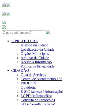
Search:
A PREFEITURA
História da Cidade
Localização da Cidade
Órgãos Municipais
Arquivo da Cidade
Acesso à Informação
Política de Privacidade
CIDADÃO
Guia de Serviços
Central de Atendimento 156
PROCON
Ouvidoria
E-SIC (acesso à informação)
LGPD (informações)
Consulta de Protocolos
SEI (Consulta Externa)