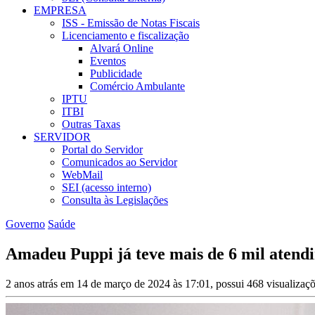
EMPRESA
ISS - Emissão de Notas Fiscais
Licenciamento e fiscalização
Alvará Online
Eventos
Publicidade
Comércio Ambulante
IPTU
ITBI
Outras Taxas
SERVIDOR
Portal do Servidor
Comunicados ao Servidor
WebMail
SEI (acesso interno)
Consulta às Legislações
Governo
Saúde
Amadeu Puppi já teve mais de 6 mil atend
2 anos atrás em 14 de março de 2024 às 17:01, possui 468 visualizaç