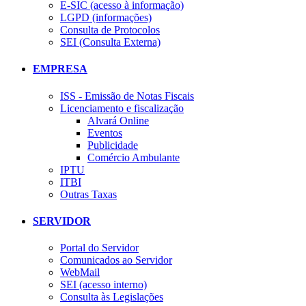
E-SIC (acesso à informação)
LGPD (informações)
Consulta de Protocolos
SEI (Consulta Externa)
EMPRESA
ISS - Emissão de Notas Fiscais
Licenciamento e fiscalização
Alvará Online
Eventos
Publicidade
Comércio Ambulante
IPTU
ITBI
Outras Taxas
SERVIDOR
Portal do Servidor
Comunicados ao Servidor
WebMail
SEI (acesso interno)
Consulta às Legislações