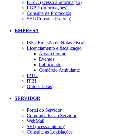
E-SIC (acesso à informação)
LGPD (informações)
Consulta de Protocolos
SEI (Consulta Externa)
EMPRESA
ISS - Emissão de Notas Fiscais
Licenciamento e fiscalização
Alvará Online
Eventos
Publicidade
Comércio Ambulante
IPTU
ITBI
Outras Taxas
SERVIDOR
Portal do Servidor
Comunicados ao Servidor
WebMail
SEI (acesso interno)
Consulta às Legislações