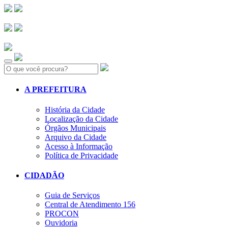
Search:
A PREFEITURA
História da Cidade
Localização da Cidade
Órgãos Municipais
Arquivo da Cidade
Acesso à Informação
Política de Privacidade
CIDADÃO
Guia de Serviços
Central de Atendimento 156
PROCON
Ouvidoria