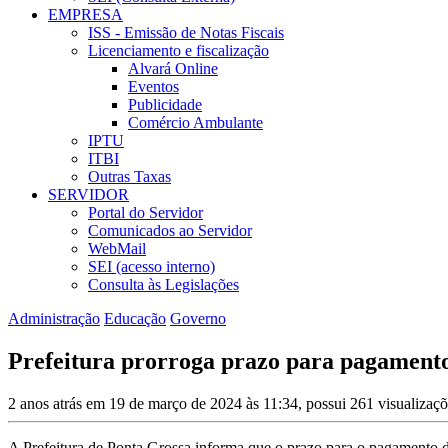
EMPRESA
ISS - Emissão de Notas Fiscais
Licenciamento e fiscalização
Alvará Online
Eventos
Publicidade
Comércio Ambulante
IPTU
ITBI
Outras Taxas
SERVIDOR
Portal do Servidor
Comunicados ao Servidor
WebMail
SEI (acesso interno)
Consulta às Legislações
Administração
Educação
Governo
Prefeitura prorroga prazo para pagamento 
2 anos atrás em 19 de março de 2024 às 11:34, possui 261 visualizaç
A Prefeitura de Ponta Grossa informa que o prazo para o pagamento da 