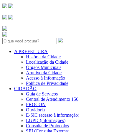
Search:
A PREFEITURA
História da Cidade
Localização da Cidade
Órgãos Municipais
Arquivo da Cidade
Acesso à Informação
Política de Privacidade
CIDADÃO
Guia de Serviços
Central de Atendimento 156
PROCON
Ouvidoria
E-SIC (acesso à informação)
LGPD (informações)
Consulta de Protocolos
SEI (Consulta Externa)