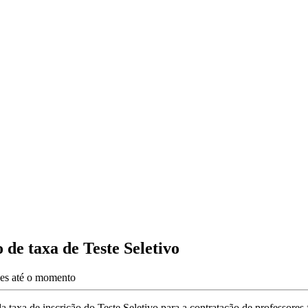
de taxa de Teste Seletivo
ões até o momento
taxa de inscrição do Teste Seletivo para a contratação de professores 