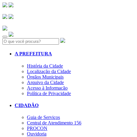
Search:
A PREFEITURA
História da Cidade
Localização da Cidade
Órgãos Municipais
Arquivo da Cidade
Acesso à Informação
Política de Privacidade
CIDADÃO
Guia de Serviços
Central de Atendimento 156
PROCON
Ouvidoria