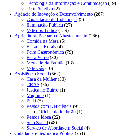
Tecnologia da Informação e Comunicação
(19)
Teste Seletivo
(2)
Agência de Inovação e Desenvolvimento
(287)
Capacitação de Lideranças
(5)
Iluminação Pública
(27)
Vale dos Trilhos
(139)
Agricultura, Pecuária e Abastecimento
(266)
Comida na Mesa
(5)
Estradas Rurais
(4)
Feira Gastronômica
(79)
Feira Verde
(30)
Mercado da Família
(13)
Vale-Gás
(10)
Assistência Social
(562)
Casa da Mulher
(33)
CRAS
(76)
Justiça no Bairro
(1)
Migrante
(1)
PCD
(5)
Pessoa com Deficiência
(9)
Oficina da Inclusão
(1)
Pessoa Idosa
(22)
Selo Social
(48)
Serviço de Abordagem Social
(4)
Cidadania e Segurança Pública
(251)