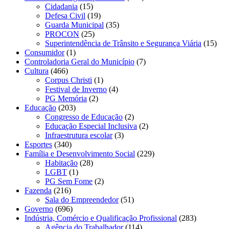
Cidadania
(15)
Defesa Civil
(19)
Guarda Municipal
(35)
PROCON
(25)
Superintendência de Trânsito e Segurança Viária
(15)
Consumidor
(1)
Controladoria Geral do Município
(7)
Cultura
(466)
Corpus Christi
(1)
Festival de Inverno
(4)
PG Memória
(2)
Educação
(203)
Congresso de Educação
(2)
Educação Especial Inclusiva
(2)
Infraestrutura escolar
(3)
Esportes
(340)
Família e Desenvolvimento Social
(229)
Habitação
(28)
LGBT
(1)
PG Sem Fome
(2)
Fazenda
(216)
Sala do Empreendedor
(51)
Governo
(696)
Indústria, Comércio e Qualificação Profissional
(283)
Agência do Trabalhador
(114)