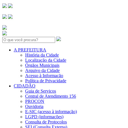
Search:
A PREFEITURA
História da Cidade
Localização da Cidade
Órgãos Municipais
Arquivo da Cidade
Acesso à Informação
Política de Privacidade
CIDADÃO
Guia de Serviços
Central de Atendimento 156
PROCON
Ouvidoria
E-SIC (acesso à informação)
LGPD (informações)
Consulta de Protocolos
SEI (Consulta Externa)