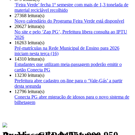
‘Feira Verde’ fecha 1º semestre com mais de 1,3 tonelada de
material reciclável recolhido
27368 leitura(s)
Novo calendário do Programa Feira Verde está disponível
20627 leitura(s)
No site e pelo ‘Zap PG’, Prefeitura libera consulta ao IPTU
2026
16263 leitura(s)
Pré-matrículas na Rede Municipal de Ensino para 2026
iniciam nesta terça (16)
14310 leitura(s)
Estudantes que utilizam meia-passagem poderão emitir o
cartão Conecta PG
13230 leitura(s)
Prefeitura abre cadastro on-line para o ‘Vale-Gás’ a partir
desta segunda
12796 leitura(s)
Conecta PG abre migração de idosos para o novo sistema de
bilhetagem