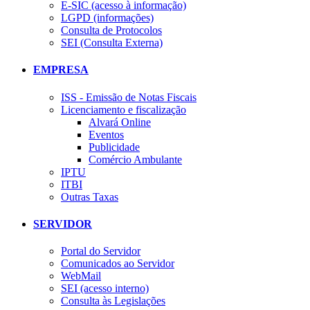
E-SIC (acesso à informação)
LGPD (informações)
Consulta de Protocolos
SEI (Consulta Externa)
EMPRESA
ISS - Emissão de Notas Fiscais
Licenciamento e fiscalização
Alvará Online
Eventos
Publicidade
Comércio Ambulante
IPTU
ITBI
Outras Taxas
SERVIDOR
Portal do Servidor
Comunicados ao Servidor
WebMail
SEI (acesso interno)
Consulta às Legislações