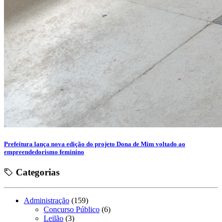
Prefeitura lança nova edição do projeto Dona de Mim voltado ao
empreendedorismo feminino
Categorias
Administração
(159)
Concurso Público
(6)
Leilão
(3)