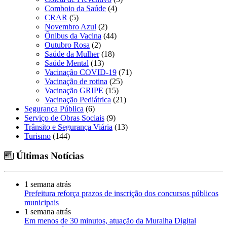
Comboio da Saúde
(4)
CRAR
(5)
Novembro Azul
(2)
Ônibus da Vacina
(44)
Outubro Rosa
(2)
Saúde da Mulher
(18)
Saúde Mental
(13)
Vacinação COVID-19
(71)
Vacinação de rotina
(25)
Vacinação GRIPE
(15)
Vacinação Pediátrica
(21)
Segurança Pública
(6)
Serviço de Obras Sociais
(9)
Trânsito e Segurança Viária
(13)
Turismo
(144)
Últimas Notícias
1 semana atrás
Prefeitura reforça prazos de inscrição dos concursos públicos
municipais
1 semana atrás
Em menos de 30 minutos, atuação da Muralha Digital