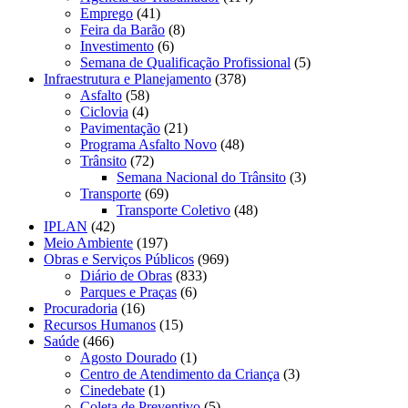
Emprego
(41)
Feira da Barão
(8)
Investimento
(6)
Semana de Qualificação Profissional
(5)
Infraestrutura e Planejamento
(378)
Asfalto
(58)
Ciclovia
(4)
Pavimentação
(21)
Programa Asfalto Novo
(48)
Trânsito
(72)
Semana Nacional do Trânsito
(3)
Transporte
(69)
Transporte Coletivo
(48)
IPLAN
(42)
Meio Ambiente
(197)
Obras e Serviços Públicos
(969)
Diário de Obras
(833)
Parques e Praças
(6)
Procuradoria
(16)
Recursos Humanos
(15)
Saúde
(466)
Agosto Dourado
(1)
Centro de Atendimento da Criança
(3)
Cinedebate
(1)
Coleta de Preventivo
(5)