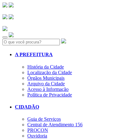
Search:
A PREFEITURA
História da Cidade
Localização da Cidade
Órgãos Municipais
Arquivo da Cidade
Acesso à Informação
Política de Privacidade
CIDADÃO
Guia de Serviços
Central de Atendimento 156
PROCON
Ouvidoria