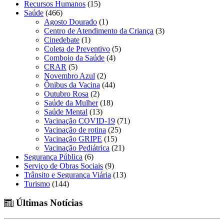
Recursos Humanos
(15)
Saúde
(466)
Agosto Dourado
(1)
Centro de Atendimento da Criança
(3)
Cinedebate
(1)
Coleta de Preventivo
(5)
Comboio da Saúde
(4)
CRAR
(5)
Novembro Azul
(2)
Ônibus da Vacina
(44)
Outubro Rosa
(2)
Saúde da Mulher
(18)
Saúde Mental
(13)
Vacinação COVID-19
(71)
Vacinação de rotina
(25)
Vacinação GRIPE
(15)
Vacinação Pediátrica
(21)
Segurança Pública
(6)
Serviço de Obras Sociais
(9)
Trânsito e Segurança Viária
(13)
Turismo
(144)
Últimas Notícias