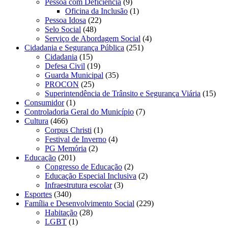
Pessoa com Deficiência
(9)
Oficina da Inclusão
(1)
Pessoa Idosa
(22)
Selo Social
(48)
Serviço de Abordagem Social
(4)
Cidadania e Segurança Pública
(251)
Cidadania
(15)
Defesa Civil
(19)
Guarda Municipal
(35)
PROCON
(25)
Superintendência de Trânsito e Segurança Viária
(15)
Consumidor
(1)
Controladoria Geral do Município
(7)
Cultura
(466)
Corpus Christi
(1)
Festival de Inverno
(4)
PG Memória
(2)
Educação
(201)
Congresso de Educação
(2)
Educação Especial Inclusiva
(2)
Infraestrutura escolar
(3)
Esportes
(340)
Família e Desenvolvimento Social
(229)
Habitação
(28)
LGBT
(1)