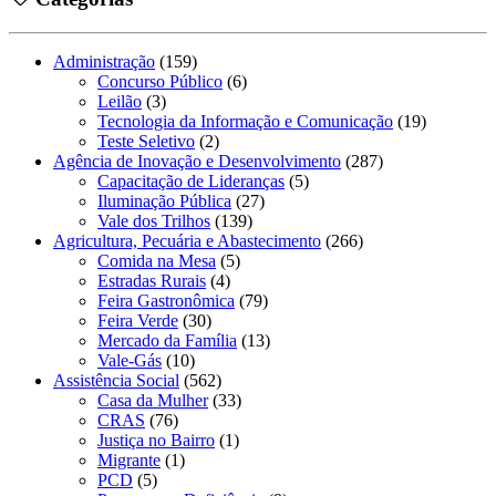
Administração
(159)
Concurso Público
(6)
Leilão
(3)
Tecnologia da Informação e Comunicação
(19)
Teste Seletivo
(2)
Agência de Inovação e Desenvolvimento
(287)
Capacitação de Lideranças
(5)
Iluminação Pública
(27)
Vale dos Trilhos
(139)
Agricultura, Pecuária e Abastecimento
(266)
Comida na Mesa
(5)
Estradas Rurais
(4)
Feira Gastronômica
(79)
Feira Verde
(30)
Mercado da Família
(13)
Vale-Gás
(10)
Assistência Social
(562)
Casa da Mulher
(33)
CRAS
(76)
Justiça no Bairro
(1)
Migrante
(1)
PCD
(5)