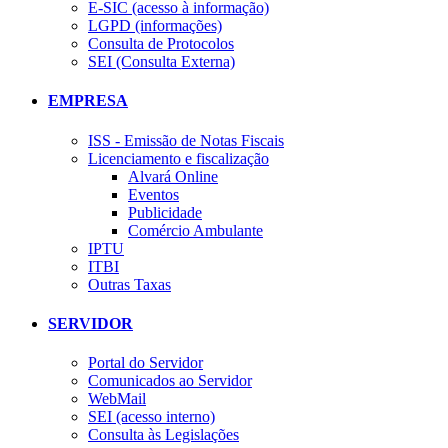
E-SIC (acesso à informação)
LGPD (informações)
Consulta de Protocolos
SEI (Consulta Externa)
EMPRESA
ISS - Emissão de Notas Fiscais
Licenciamento e fiscalização
Alvará Online
Eventos
Publicidade
Comércio Ambulante
IPTU
ITBI
Outras Taxas
SERVIDOR
Portal do Servidor
Comunicados ao Servidor
WebMail
SEI (acesso interno)
Consulta às Legislações