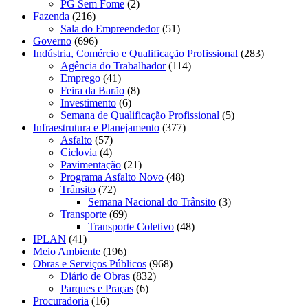
PG Sem Fome
(2)
Fazenda
(216)
Sala do Empreendedor
(51)
Governo
(696)
Indústria, Comércio e Qualificação Profissional
(283)
Agência do Trabalhador
(114)
Emprego
(41)
Feira da Barão
(8)
Investimento
(6)
Semana de Qualificação Profissional
(5)
Infraestrutura e Planejamento
(377)
Asfalto
(57)
Ciclovia
(4)
Pavimentação
(21)
Programa Asfalto Novo
(48)
Trânsito
(72)
Semana Nacional do Trânsito
(3)
Transporte
(69)
Transporte Coletivo
(48)
IPLAN
(41)
Meio Ambiente
(196)
Obras e Serviços Públicos
(968)
Diário de Obras
(832)
Parques e Praças
(6)
Procuradoria
(16)