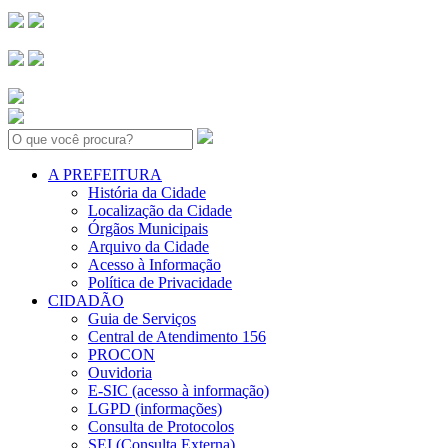
Search:
A PREFEITURA
História da Cidade
Localização da Cidade
Órgãos Municipais
Arquivo da Cidade
Acesso à Informação
Política de Privacidade
CIDADÃO
Guia de Serviços
Central de Atendimento 156
PROCON
Ouvidoria
E-SIC (acesso à informação)
LGPD (informações)
Consulta de Protocolos
SEI (Consulta Externa)