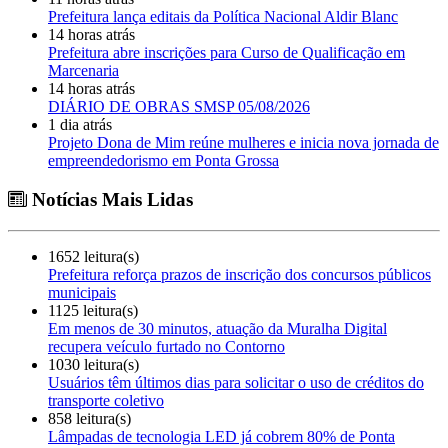
Prefeitura lança editais da Política Nacional Aldir Blanc
14 horas atrás
Prefeitura abre inscrições para Curso de Qualificação em
Marcenaria
14 horas atrás
DIÁRIO DE OBRAS SMSP 05/08/2026
1 dia atrás
Projeto Dona de Mim reúne mulheres e inicia nova jornada de
empreendedorismo em Ponta Grossa
Notícias Mais Lidas
1652 leitura(s)
Prefeitura reforça prazos de inscrição dos concursos públicos
municipais
1125 leitura(s)
Em menos de 30 minutos, atuação da Muralha Digital
recupera veículo furtado no Contorno
1030 leitura(s)
Usuários têm últimos dias para solicitar o uso de créditos do
transporte coletivo
858 leitura(s)
Lâmpadas de tecnologia LED já cobrem 80% de Ponta