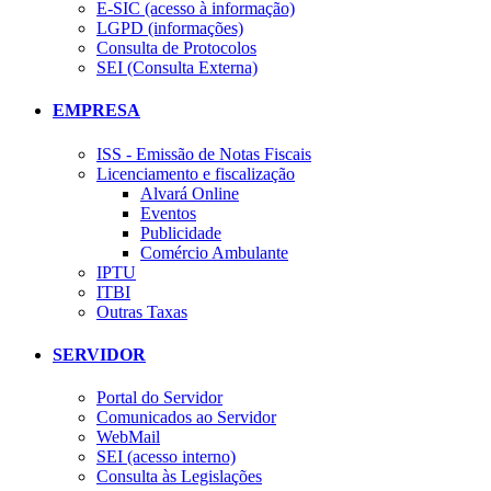
E-SIC (acesso à informação)
LGPD (informações)
Consulta de Protocolos
SEI (Consulta Externa)
EMPRESA
ISS - Emissão de Notas Fiscais
Licenciamento e fiscalização
Alvará Online
Eventos
Publicidade
Comércio Ambulante
IPTU
ITBI
Outras Taxas
SERVIDOR
Portal do Servidor
Comunicados ao Servidor
WebMail
SEI (acesso interno)
Consulta às Legislações