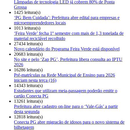
Lâmpadas de tecnologia LED já cobrem 80% de Ponta
Grossa
1425 leitura(s)
‘PG Bem Cuidada’: Prefeitura abre edital para empresas e
microempreendedores locais
1013 leitura(s)
‘Feira Verde’ fecha 1º semestre com mais de 1,3 tonelada de
material reciclável recolhido
27434 leitura(s)
Novo calendário do Programa Feira Verde está disponível
20683 leitura(s)
No site e pelo ‘Zap PG’, Prefeitura libera consulta ao IPTU
2026
16286 leitura(s)
Pré-matrículas na Rede Municipal de Ensino para 2026
iniciam nesta terça (16)
14343 leitura(s)
Estudantes que utilizam meia-passagem poderão emitir o
cartão Conecta PG
13261 leitura(s)
Prefeitura abre cadastro on-line para o ‘Vale-Gás’ a partir
desta segunda
12818 leitura(s)
Conecta PG abre migração de idosos para o novo sistema de
bilhetagem