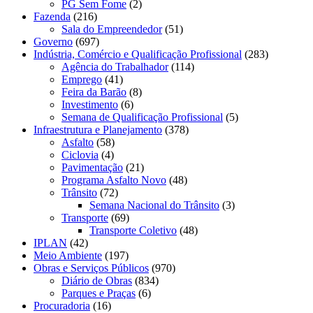
PG Sem Fome
(2)
Fazenda
(216)
Sala do Empreendedor
(51)
Governo
(697)
Indústria, Comércio e Qualificação Profissional
(283)
Agência do Trabalhador
(114)
Emprego
(41)
Feira da Barão
(8)
Investimento
(6)
Semana de Qualificação Profissional
(5)
Infraestrutura e Planejamento
(378)
Asfalto
(58)
Ciclovia
(4)
Pavimentação
(21)
Programa Asfalto Novo
(48)
Trânsito
(72)
Semana Nacional do Trânsito
(3)
Transporte
(69)
Transporte Coletivo
(48)
IPLAN
(42)
Meio Ambiente
(197)
Obras e Serviços Públicos
(970)
Diário de Obras
(834)
Parques e Praças
(6)
Procuradoria
(16)