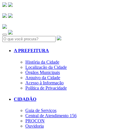
Search:
A PREFEITURA
História da Cidade
Localização da Cidade
Órgãos Municipais
Arquivo da Cidade
Acesso à Informação
Política de Privacidade
CIDADÃO
Guia de Serviços
Central de Atendimento 156
PROCON
Ouvidoria