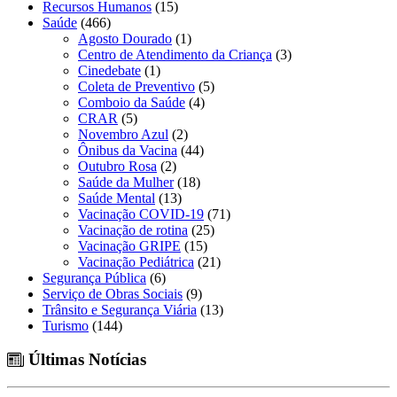
Recursos Humanos
(15)
Saúde
(466)
Agosto Dourado
(1)
Centro de Atendimento da Criança
(3)
Cinedebate
(1)
Coleta de Preventivo
(5)
Comboio da Saúde
(4)
CRAR
(5)
Novembro Azul
(2)
Ônibus da Vacina
(44)
Outubro Rosa
(2)
Saúde da Mulher
(18)
Saúde Mental
(13)
Vacinação COVID-19
(71)
Vacinação de rotina
(25)
Vacinação GRIPE
(15)
Vacinação Pediátrica
(21)
Segurança Pública
(6)
Serviço de Obras Sociais
(9)
Trânsito e Segurança Viária
(13)
Turismo
(144)
Últimas Notícias