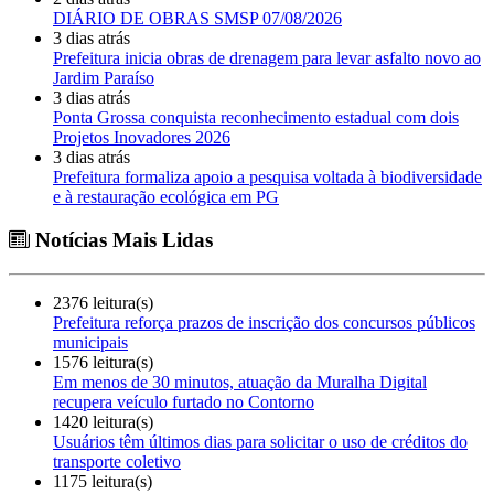
DIÁRIO DE OBRAS SMSP 07/08/2026
3 dias atrás
Prefeitura inicia obras de drenagem para levar asfalto novo ao
Jardim Paraíso
3 dias atrás
Ponta Grossa conquista reconhecimento estadual com dois
Projetos Inovadores 2026
3 dias atrás
Prefeitura formaliza apoio a pesquisa voltada à biodiversidade
e à restauração ecológica em PG
Notícias Mais Lidas
2376 leitura(s)
Prefeitura reforça prazos de inscrição dos concursos públicos
municipais
1576 leitura(s)
Em menos de 30 minutos, atuação da Muralha Digital
recupera veículo furtado no Contorno
1420 leitura(s)
Usuários têm últimos dias para solicitar o uso de créditos do
transporte coletivo
1175 leitura(s)