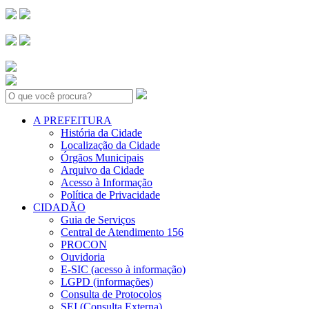
Search:
A PREFEITURA
História da Cidade
Localização da Cidade
Órgãos Municipais
Arquivo da Cidade
Acesso à Informação
Política de Privacidade
CIDADÃO
Guia de Serviços
Central de Atendimento 156
PROCON
Ouvidoria
E-SIC (acesso à informação)
LGPD (informações)
Consulta de Protocolos
SEI (Consulta Externa)