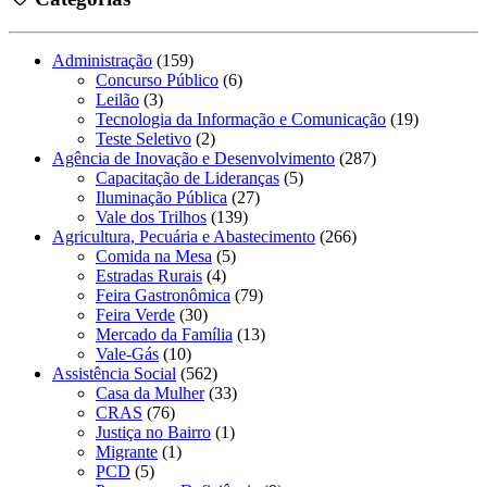
Administração
(159)
Concurso Público
(6)
Leilão
(3)
Tecnologia da Informação e Comunicação
(19)
Teste Seletivo
(2)
Agência de Inovação e Desenvolvimento
(287)
Capacitação de Lideranças
(5)
Iluminação Pública
(27)
Vale dos Trilhos
(139)
Agricultura, Pecuária e Abastecimento
(266)
Comida na Mesa
(5)
Estradas Rurais
(4)
Feira Gastronômica
(79)
Feira Verde
(30)
Mercado da Família
(13)
Vale-Gás
(10)
Assistência Social
(562)
Casa da Mulher
(33)
CRAS
(76)
Justiça no Bairro
(1)
Migrante
(1)
PCD
(5)