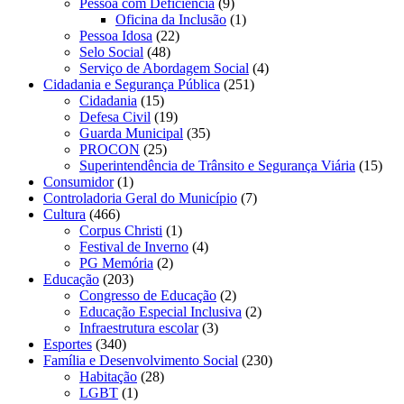
Pessoa com Deficiência
(9)
Oficina da Inclusão
(1)
Pessoa Idosa
(22)
Selo Social
(48)
Serviço de Abordagem Social
(4)
Cidadania e Segurança Pública
(251)
Cidadania
(15)
Defesa Civil
(19)
Guarda Municipal
(35)
PROCON
(25)
Superintendência de Trânsito e Segurança Viária
(15)
Consumidor
(1)
Controladoria Geral do Município
(7)
Cultura
(466)
Corpus Christi
(1)
Festival de Inverno
(4)
PG Memória
(2)
Educação
(203)
Congresso de Educação
(2)
Educação Especial Inclusiva
(2)
Infraestrutura escolar
(3)
Esportes
(340)
Família e Desenvolvimento Social
(230)
Habitação
(28)
LGBT
(1)