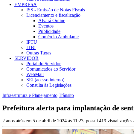
EMPRESA
ISS - Emissão de Notas Fiscais
Licenciamento e fiscalização
Alvará Online
Eventos
Publicidade
Comércio Ambulante
IPTU
ITBI
Outras Taxas
SERVIDOR
Portal do Servidor
Comunicados ao Servidor
WebMail
SEI (acesso interno)
Consulta às Legislações
Infraestrutura e Planejamento
Trânsito
Prefeitura alerta para implantação de sen
2 anos atrás em 5 de abril de 2024 às 11:23, possui 419 visualizaçõe