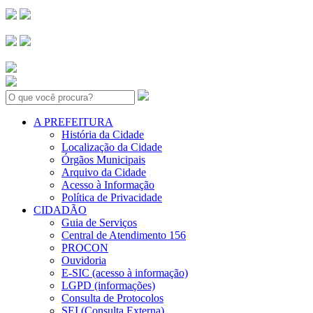
Search:
A PREFEITURA
História da Cidade
Localização da Cidade
Órgãos Municipais
Arquivo da Cidade
Acesso à Informação
Política de Privacidade
CIDADÃO
Guia de Serviços
Central de Atendimento 156
PROCON
Ouvidoria
E-SIC (acesso à informação)
LGPD (informações)
Consulta de Protocolos
SEI (Consulta Externa)