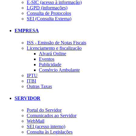
E-SIC (acesso à informação)
LGPD (informações)
Consulta de Protocolos
SEI (Consulta Externa)
EMPRESA
ISS - Emissão de Notas Fiscais
Licenciamento e fiscalização
Alvará Online
Eventos
Publicidade
Comércio Ambulante
IPTU
ITBI
Outras Taxas
SERVIDOR
Portal do Servidor
Comunicados ao Servidor
WebMail
SEI (acesso interno)
Consulta às Legislações