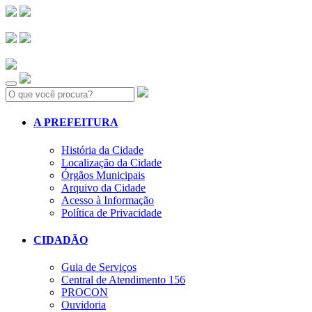
Search:
A PREFEITURA
História da Cidade
Localização da Cidade
Órgãos Municipais
Arquivo da Cidade
Acesso à Informação
Política de Privacidade
CIDADÃO
Guia de Serviços
Central de Atendimento 156
PROCON
Ouvidoria