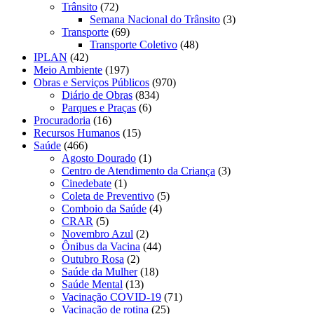
Trânsito
(72)
Semana Nacional do Trânsito
(3)
Transporte
(69)
Transporte Coletivo
(48)
IPLAN
(42)
Meio Ambiente
(197)
Obras e Serviços Públicos
(970)
Diário de Obras
(834)
Parques e Praças
(6)
Procuradoria
(16)
Recursos Humanos
(15)
Saúde
(466)
Agosto Dourado
(1)
Centro de Atendimento da Criança
(3)
Cinedebate
(1)
Coleta de Preventivo
(5)
Comboio da Saúde
(4)
CRAR
(5)
Novembro Azul
(2)
Ônibus da Vacina
(44)
Outubro Rosa
(2)
Saúde da Mulher
(18)
Saúde Mental
(13)
Vacinação COVID-19
(71)
Vacinação de rotina
(25)