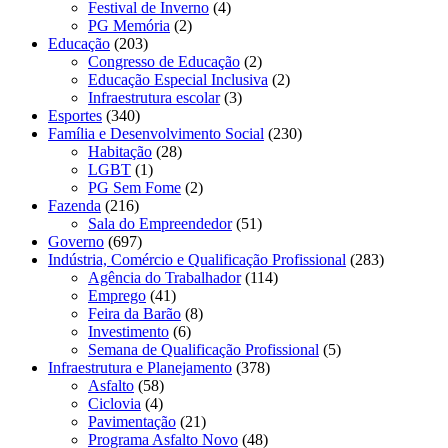
Festival de Inverno
(4)
PG Memória
(2)
Educação
(203)
Congresso de Educação
(2)
Educação Especial Inclusiva
(2)
Infraestrutura escolar
(3)
Esportes
(340)
Família e Desenvolvimento Social
(230)
Habitação
(28)
LGBT
(1)
PG Sem Fome
(2)
Fazenda
(216)
Sala do Empreendedor
(51)
Governo
(697)
Indústria, Comércio e Qualificação Profissional
(283)
Agência do Trabalhador
(114)
Emprego
(41)
Feira da Barão
(8)
Investimento
(6)
Semana de Qualificação Profissional
(5)
Infraestrutura e Planejamento
(378)
Asfalto
(58)
Ciclovia
(4)
Pavimentação
(21)
Programa Asfalto Novo
(48)