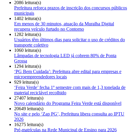
2086 leitura(s)
Prefeitura reforça prazos de inscrição dos concursos públicos
municipais
1402 leitura(s)
Em menos de 30 minutos, atuação da Muralha Digital
recupera veículo furtado no Contorno
1282 leitura(s)
Usuários têm últimos dias para solicitar o uso de créditos do
transporte coletivo
1060 leitura(s)
Lâmpadas de tecnologia LED já cobrem 80% de Ponta
Grossa
1294 leitura(s)
‘PG Bem Cuidada’: Prefeitura abre edital para empresas e
microempreendedores locais
929 leitura(s)
‘Feira Verde’ fecha 1º semestre com mais de 1,3 tonelada de
material reciclável recolhido
27407 leitura(s)
Novo calendário do Programa Feira Verde está disponível
20649 leitura(s)
No site e pelo ‘Zap PG’, Prefeitura libera consulta ao IPTU
2026
16275 leitura(s)
Pré-matrículas na Rede Municipal de Ensino para 2026