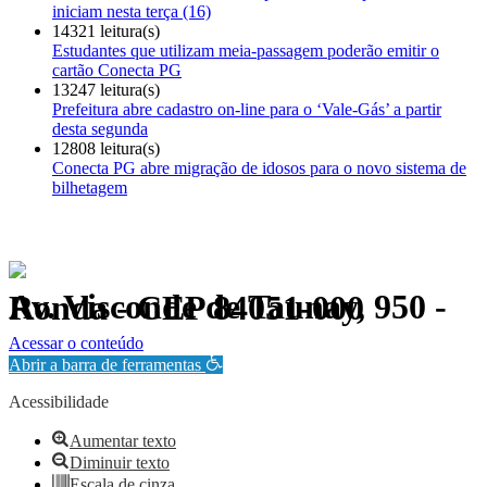
iniciam nesta terça (16)
14321 leitura(s)
Estudantes que utilizam meia-passagem poderão emitir o
cartão Conecta PG
13247 leitura(s)
Prefeitura abre cadastro on-line para o ‘Vale-Gás’ a partir
desta segunda
12808 leitura(s)
Conecta PG abre migração de idosos para o novo sistema de
bilhetagem
Av. Visconde de Taunay, 950 - Ronda - CEP 84051-000
Política de Privacidade.
Acessar o conteúdo
Abrir a barra de ferramentas
Acessibilidade
Aumentar texto
Diminuir texto
Escala de cinza