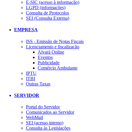
E-SIC (acesso à informação)
LGPD (informações)
Consulta de Protocolos
SEI (Consulta Externa)
EMPRESA
ISS - Emissão de Notas Fiscais
Licenciamento e fiscalização
Alvará Online
Eventos
Publicidade
Comércio Ambulante
IPTU
ITBI
Outras Taxas
SERVIDOR
Portal do Servidor
Comunicados ao Servidor
WebMail
SEI (acesso interno)
Consulta às Legislações