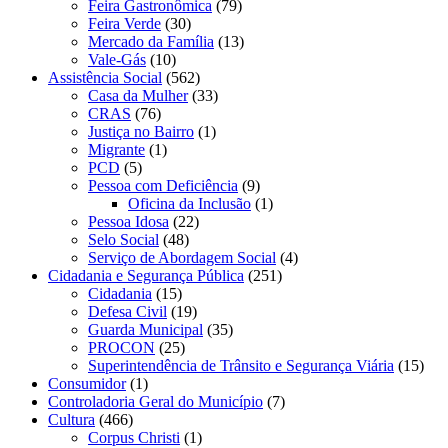
Feira Gastronômica
(79)
Feira Verde
(30)
Mercado da Família
(13)
Vale-Gás
(10)
Assistência Social
(562)
Casa da Mulher
(33)
CRAS
(76)
Justiça no Bairro
(1)
Migrante
(1)
PCD
(5)
Pessoa com Deficiência
(9)
Oficina da Inclusão
(1)
Pessoa Idosa
(22)
Selo Social
(48)
Serviço de Abordagem Social
(4)
Cidadania e Segurança Pública
(251)
Cidadania
(15)
Defesa Civil
(19)
Guarda Municipal
(35)
PROCON
(25)
Superintendência de Trânsito e Segurança Viária
(15)
Consumidor
(1)
Controladoria Geral do Município
(7)
Cultura
(466)
Corpus Christi
(1)