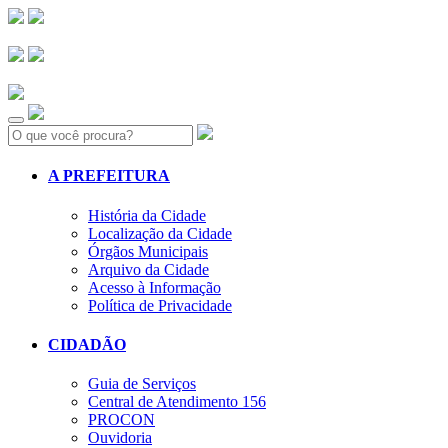
Search:
A PREFEITURA
História da Cidade
Localização da Cidade
Órgãos Municipais
Arquivo da Cidade
Acesso à Informação
Política de Privacidade
CIDADÃO
Guia de Serviços
Central de Atendimento 156
PROCON
Ouvidoria