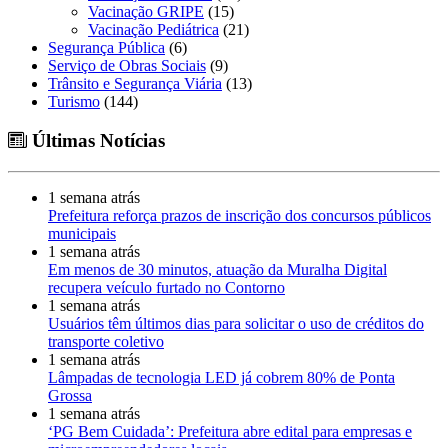
Vacinação GRIPE
(15)
Vacinação Pediátrica
(21)
Segurança Pública
(6)
Serviço de Obras Sociais
(9)
Trânsito e Segurança Viária
(13)
Turismo
(144)
Últimas Notícias
1 semana atrás
Prefeitura reforça prazos de inscrição dos concursos públicos
municipais
1 semana atrás
Em menos de 30 minutos, atuação da Muralha Digital
recupera veículo furtado no Contorno
1 semana atrás
Usuários têm últimos dias para solicitar o uso de créditos do
transporte coletivo
1 semana atrás
Lâmpadas de tecnologia LED já cobrem 80% de Ponta
Grossa
1 semana atrás
‘PG Bem Cuidada’: Prefeitura abre edital para empresas e