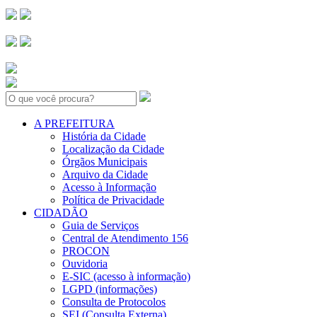
Search:
A PREFEITURA
História da Cidade
Localização da Cidade
Órgãos Municipais
Arquivo da Cidade
Acesso à Informação
Política de Privacidade
CIDADÃO
Guia de Serviços
Central de Atendimento 156
PROCON
Ouvidoria
E-SIC (acesso à informação)
LGPD (informações)
Consulta de Protocolos
SEI (Consulta Externa)