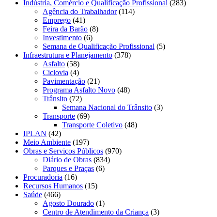
Indústria, Comércio e Qualificação Profissional
(283)
Agência do Trabalhador
(114)
Emprego
(41)
Feira da Barão
(8)
Investimento
(6)
Semana de Qualificação Profissional
(5)
Infraestrutura e Planejamento
(378)
Asfalto
(58)
Ciclovia
(4)
Pavimentação
(21)
Programa Asfalto Novo
(48)
Trânsito
(72)
Semana Nacional do Trânsito
(3)
Transporte
(69)
Transporte Coletivo
(48)
IPLAN
(42)
Meio Ambiente
(197)
Obras e Serviços Públicos
(970)
Diário de Obras
(834)
Parques e Praças
(6)
Procuradoria
(16)
Recursos Humanos
(15)
Saúde
(466)
Agosto Dourado
(1)
Centro de Atendimento da Criança
(3)