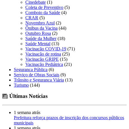
Cinedebate
(1)
Coleta de Preventivo
(5)
Comboio da Saúde
(4)
CRAR
(5)
Novembro Azul
(2)
Ônibus da Vacina
(44)
Outubro Rosa
(2)
Saúde da Mulher
(18)
Saúde Mental
(13)
Vacinação COVID-19
(71)
Vacinação de rotina
(25)
Vacinação GRIPE
(15)
Vacinação Pediátrica
(21)
Segurança Pública
(6)
Serviço de Obras Sociais
(9)
Trânsito e Segurança Viária
(13)
Turismo
(144)
Últimas Notícias
1 semana atrás
Prefeitura reforça prazos de inscrição dos concursos públicos
municipais
1 semana atrás