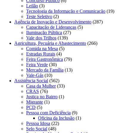
Concurso Público
(6)
Leilão
(3)
Tecnologia da Informação e Comunicação
(19)
Teste Seletivo
(2)
Agência de Inovação e Desenvolvimento
(287)
Capacitação de Lideranças
(5)
Iluminação Pública
(27)
Vale dos Trilhos
(139)
Agricultura, Pecuária e Abastecimento
(266)
Comida na Mesa
(5)
Estradas Rurais
(4)
Feira Gastronômica
(79)
Feira Verde
(30)
Mercado da Família
(13)
Vale-Gás
(10)
Assistência Social
(562)
Casa da Mulher
(33)
CRAS
(76)
Justiça no Bairro
(1)
Migrante
(1)
PCD
(5)
Pessoa com Deficiência
(9)
Oficina da Inclusão
(1)
Pessoa Idosa
(22)
Selo Social
(48)