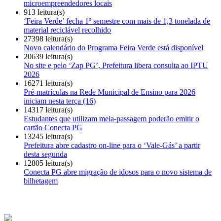
microempreendedores locais
913 leitura(s)
‘Feira Verde’ fecha 1º semestre com mais de 1,3 tonelada de
material reciclável recolhido
27398 leitura(s)
Novo calendário do Programa Feira Verde está disponível
20639 leitura(s)
No site e pelo ‘Zap PG’, Prefeitura libera consulta ao IPTU
2026
16271 leitura(s)
Pré-matrículas na Rede Municipal de Ensino para 2026
iniciam nesta terça (16)
14317 leitura(s)
Estudantes que utilizam meia-passagem poderão emitir o
cartão Conecta PG
13245 leitura(s)
Prefeitura abre cadastro on-line para o ‘Vale-Gás’ a partir
desta segunda
12805 leitura(s)
Conecta PG abre migração de idosos para o novo sistema de
bilhetagem