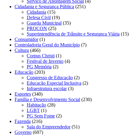
Serviço de Abordagem Social
(4)
Cidadania e Segurança Pública
(251)
Cidadania
(15)
Defesa Civil
(19)
Guarda Municipal
(35)
PROCON
(25)
Superintendência de Trânsito e Segurança Viária
(15)
Consumidor
(1)
Controladoria Geral do Município
(7)
Cultura
(466)
Corpus Christi
(1)
Festival de Inverno
(4)
PG Memória
(2)
Educação
(203)
Congresso de Educação
(2)
Educação Especial Inclusiva
(2)
Infraestrutura escolar
(3)
Esportes
(340)
Família e Desenvolvimento Social
(230)
Habitação
(28)
LGBT
(1)
PG Sem Fome
(2)
Fazenda
(216)
Sala do Empreendedor
(51)
Governo
(697)