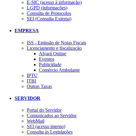
E-SIC (acesso à informação)
LGPD (informações)
Consulta de Protocolos
SEI (Consulta Externa)
EMPRESA
ISS - Emissão de Notas Fiscais
Licenciamento e fiscalização
Alvará Online
Eventos
Publicidade
Comércio Ambulante
IPTU
ITBI
Outras Taxas
SERVIDOR
Portal do Servidor
Comunicados ao Servidor
WebMail
SEI (acesso interno)
Consulta às Legislações