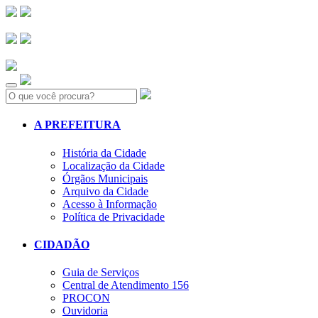
Search:
A PREFEITURA
História da Cidade
Localização da Cidade
Órgãos Municipais
Arquivo da Cidade
Acesso à Informação
Política de Privacidade
CIDADÃO
Guia de Serviços
Central de Atendimento 156
PROCON
Ouvidoria