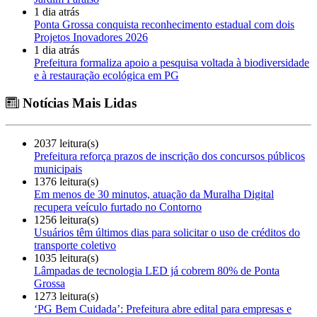
1 dia atrás
Ponta Grossa conquista reconhecimento estadual com dois
Projetos Inovadores 2026
1 dia atrás
Prefeitura formaliza apoio a pesquisa voltada à biodiversidade
e à restauração ecológica em PG
Notícias Mais Lidas
2037 leitura(s)
Prefeitura reforça prazos de inscrição dos concursos públicos
municipais
1376 leitura(s)
Em menos de 30 minutos, atuação da Muralha Digital
recupera veículo furtado no Contorno
1256 leitura(s)
Usuários têm últimos dias para solicitar o uso de créditos do
transporte coletivo
1035 leitura(s)
Lâmpadas de tecnologia LED já cobrem 80% de Ponta
Grossa
1273 leitura(s)
‘PG Bem Cuidada’: Prefeitura abre edital para empresas e