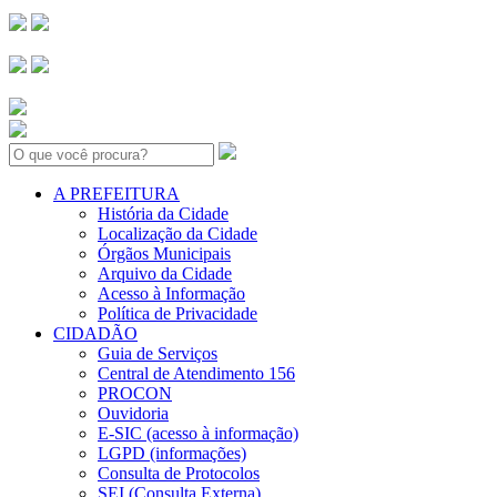
Search:
A PREFEITURA
História da Cidade
Localização da Cidade
Órgãos Municipais
Arquivo da Cidade
Acesso à Informação
Política de Privacidade
CIDADÃO
Guia de Serviços
Central de Atendimento 156
PROCON
Ouvidoria
E-SIC (acesso à informação)
LGPD (informações)
Consulta de Protocolos
SEI (Consulta Externa)