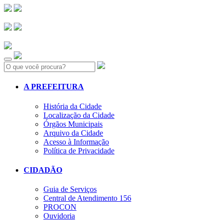
Search:
A PREFEITURA
História da Cidade
Localização da Cidade
Órgãos Municipais
Arquivo da Cidade
Acesso à Informação
Política de Privacidade
CIDADÃO
Guia de Serviços
Central de Atendimento 156
PROCON
Ouvidoria