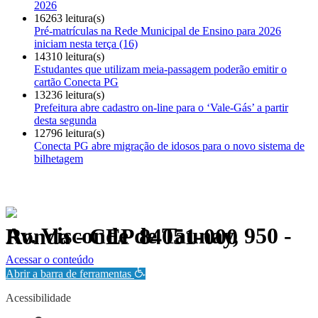
2026
16263 leitura(s)
Pré-matrículas na Rede Municipal de Ensino para 2026
iniciam nesta terça (16)
14310 leitura(s)
Estudantes que utilizam meia-passagem poderão emitir o
cartão Conecta PG
13236 leitura(s)
Prefeitura abre cadastro on-line para o ‘Vale-Gás’ a partir
desta segunda
12796 leitura(s)
Conecta PG abre migração de idosos para o novo sistema de
bilhetagem
Av. Visconde de Taunay, 950 - Ronda - CEP 84051-000
Política de Privacidade.
Acessar o conteúdo
Abrir a barra de ferramentas
Acessibilidade