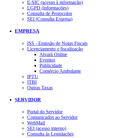
E-SIC (acesso à informação)
LGPD (informações)
Consulta de Protocolos
SEI (Consulta Externa)
EMPRESA
ISS - Emissão de Notas Fiscais
Licenciamento e fiscalização
Alvará Online
Eventos
Publicidade
Comércio Ambulante
IPTU
ITBI
Outras Taxas
SERVIDOR
Portal do Servidor
Comunicados ao Servidor
WebMail
SEI (acesso interno)
Consulta às Legislações