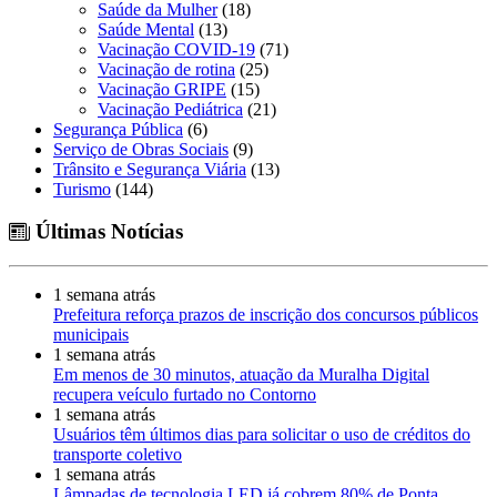
Saúde da Mulher
(18)
Saúde Mental
(13)
Vacinação COVID-19
(71)
Vacinação de rotina
(25)
Vacinação GRIPE
(15)
Vacinação Pediátrica
(21)
Segurança Pública
(6)
Serviço de Obras Sociais
(9)
Trânsito e Segurança Viária
(13)
Turismo
(144)
Últimas Notícias
1 semana atrás
Prefeitura reforça prazos de inscrição dos concursos públicos
municipais
1 semana atrás
Em menos de 30 minutos, atuação da Muralha Digital
recupera veículo furtado no Contorno
1 semana atrás
Usuários têm últimos dias para solicitar o uso de créditos do
transporte coletivo
1 semana atrás
Lâmpadas de tecnologia LED já cobrem 80% de Ponta