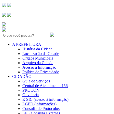
Search:
A PREFEITURA
História da Cidade
Localização da Cidade
Órgãos Municipais
Arquivo da Cidade
Acesso à Informação
Política de Privacidade
CIDADÃO
Guia de Serviços
Central de Atendimento 156
PROCON
Ouvidoria
E-SIC (acesso à informação)
LGPD (informações)
Consulta de Protocolos
SEI (Consulta Externa)