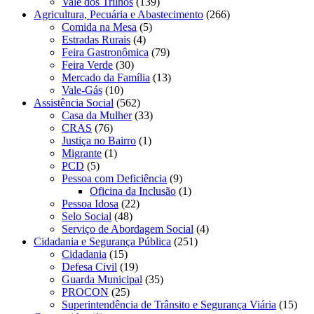
Vale dos Trilhos
(139)
Agricultura, Pecuária e Abastecimento
(266)
Comida na Mesa
(5)
Estradas Rurais
(4)
Feira Gastronômica
(79)
Feira Verde
(30)
Mercado da Família
(13)
Vale-Gás
(10)
Assistência Social
(562)
Casa da Mulher
(33)
CRAS
(76)
Justiça no Bairro
(1)
Migrante
(1)
PCD
(5)
Pessoa com Deficiência
(9)
Oficina da Inclusão
(1)
Pessoa Idosa
(22)
Selo Social
(48)
Serviço de Abordagem Social
(4)
Cidadania e Segurança Pública
(251)
Cidadania
(15)
Defesa Civil
(19)
Guarda Municipal
(35)
PROCON
(25)
Superintendência de Trânsito e Segurança Viária
(15)