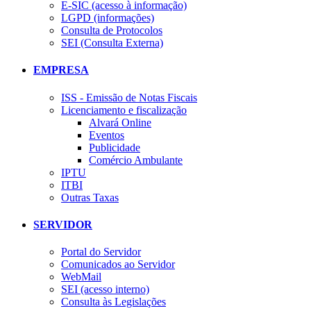
E-SIC (acesso à informação)
LGPD (informações)
Consulta de Protocolos
SEI (Consulta Externa)
EMPRESA
ISS - Emissão de Notas Fiscais
Licenciamento e fiscalização
Alvará Online
Eventos
Publicidade
Comércio Ambulante
IPTU
ITBI
Outras Taxas
SERVIDOR
Portal do Servidor
Comunicados ao Servidor
WebMail
SEI (acesso interno)
Consulta às Legislações