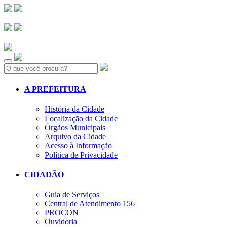
Search:
A PREFEITURA
História da Cidade
Localização da Cidade
Órgãos Municipais
Arquivo da Cidade
Acesso à Informação
Política de Privacidade
CIDADÃO
Guia de Serviços
Central de Atendimento 156
PROCON
Ouvidoria