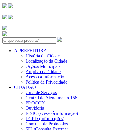
Search:
A PREFEITURA
História da Cidade
Localização da Cidade
Órgãos Municipais
Arquivo da Cidade
Acesso à Informação
Política de Privacidade
CIDADÃO
Guia de Serviços
Central de Atendimento 156
PROCON
Ouvidoria
E-SIC (acesso à informação)
LGPD (informações)
Consulta de Protocolos
SEI (Consulta Externa)