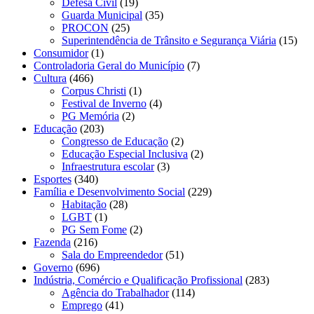
Defesa Civil
(19)
Guarda Municipal
(35)
PROCON
(25)
Superintendência de Trânsito e Segurança Viária
(15)
Consumidor
(1)
Controladoria Geral do Município
(7)
Cultura
(466)
Corpus Christi
(1)
Festival de Inverno
(4)
PG Memória
(2)
Educação
(203)
Congresso de Educação
(2)
Educação Especial Inclusiva
(2)
Infraestrutura escolar
(3)
Esportes
(340)
Família e Desenvolvimento Social
(229)
Habitação
(28)
LGBT
(1)
PG Sem Fome
(2)
Fazenda
(216)
Sala do Empreendedor
(51)
Governo
(696)
Indústria, Comércio e Qualificação Profissional
(283)
Agência do Trabalhador
(114)
Emprego
(41)