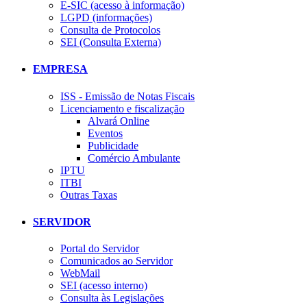
E-SIC (acesso à informação)
LGPD (informações)
Consulta de Protocolos
SEI (Consulta Externa)
EMPRESA
ISS - Emissão de Notas Fiscais
Licenciamento e fiscalização
Alvará Online
Eventos
Publicidade
Comércio Ambulante
IPTU
ITBI
Outras Taxas
SERVIDOR
Portal do Servidor
Comunicados ao Servidor
WebMail
SEI (acesso interno)
Consulta às Legislações