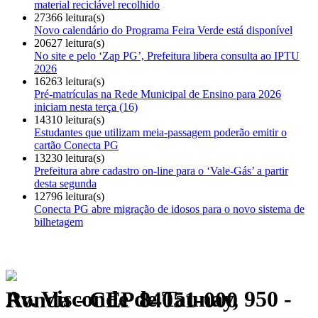
material reciclável recolhido
27366 leitura(s)
Novo calendário do Programa Feira Verde está disponível
20627 leitura(s)
No site e pelo ‘Zap PG’, Prefeitura libera consulta ao IPTU
2026
16263 leitura(s)
Pré-matrículas na Rede Municipal de Ensino para 2026
iniciam nesta terça (16)
14310 leitura(s)
Estudantes que utilizam meia-passagem poderão emitir o
cartão Conecta PG
13230 leitura(s)
Prefeitura abre cadastro on-line para o ‘Vale-Gás’ a partir
desta segunda
12796 leitura(s)
Conecta PG abre migração de idosos para o novo sistema de
bilhetagem
Av. Visconde de Taunay, 950 - Ronda - CEP 84051-000
Política de Privacidade.