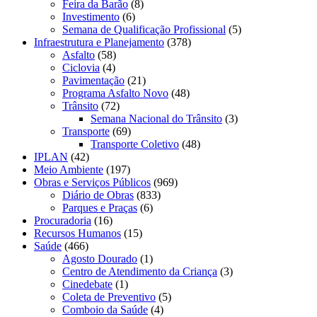
Feira da Barão
(8)
Investimento
(6)
Semana de Qualificação Profissional
(5)
Infraestrutura e Planejamento
(378)
Asfalto
(58)
Ciclovia
(4)
Pavimentação
(21)
Programa Asfalto Novo
(48)
Trânsito
(72)
Semana Nacional do Trânsito
(3)
Transporte
(69)
Transporte Coletivo
(48)
IPLAN
(42)
Meio Ambiente
(197)
Obras e Serviços Públicos
(969)
Diário de Obras
(833)
Parques e Praças
(6)
Procuradoria
(16)
Recursos Humanos
(15)
Saúde
(466)
Agosto Dourado
(1)
Centro de Atendimento da Criança
(3)
Cinedebate
(1)
Coleta de Preventivo
(5)
Comboio da Saúde
(4)