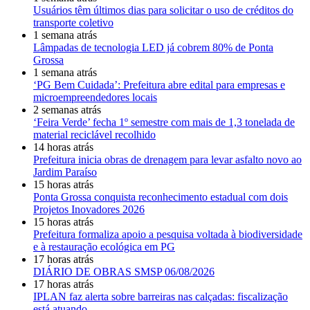
Usuários têm últimos dias para solicitar o uso de créditos do
transporte coletivo
1 semana atrás
Lâmpadas de tecnologia LED já cobrem 80% de Ponta
Grossa
1 semana atrás
‘PG Bem Cuidada’: Prefeitura abre edital para empresas e
microempreendedores locais
2 semanas atrás
‘Feira Verde’ fecha 1º semestre com mais de 1,3 tonelada de
material reciclável recolhido
14 horas atrás
Prefeitura inicia obras de drenagem para levar asfalto novo ao
Jardim Paraíso
15 horas atrás
Ponta Grossa conquista reconhecimento estadual com dois
Projetos Inovadores 2026
15 horas atrás
Prefeitura formaliza apoio a pesquisa voltada à biodiversidade
e à restauração ecológica em PG
17 horas atrás
DIÁRIO DE OBRAS SMSP 06/08/2026
17 horas atrás
IPLAN faz alerta sobre barreiras nas calçadas: fiscalização
está atuando