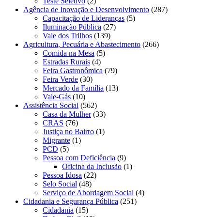
Teste Seletivo
(2)
Agência de Inovação e Desenvolvimento
(287)
Capacitação de Lideranças
(5)
Iluminação Pública
(27)
Vale dos Trilhos
(139)
Agricultura, Pecuária e Abastecimento
(266)
Comida na Mesa
(5)
Estradas Rurais
(4)
Feira Gastronômica
(79)
Feira Verde
(30)
Mercado da Família
(13)
Vale-Gás
(10)
Assistência Social
(562)
Casa da Mulher
(33)
CRAS
(76)
Justiça no Bairro
(1)
Migrante
(1)
PCD
(5)
Pessoa com Deficiência
(9)
Oficina da Inclusão
(1)
Pessoa Idosa
(22)
Selo Social
(48)
Serviço de Abordagem Social
(4)
Cidadania e Segurança Pública
(251)
Cidadania
(15)