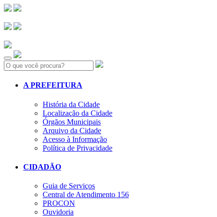
Search:
A PREFEITURA
História da Cidade
Localização da Cidade
Órgãos Municipais
Arquivo da Cidade
Acesso à Informação
Política de Privacidade
CIDADÃO
Guia de Serviços
Central de Atendimento 156
PROCON
Ouvidoria