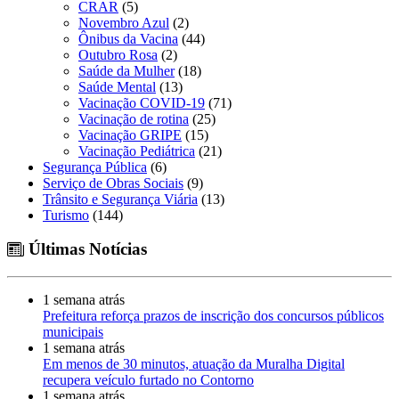
CRAR
(5)
Novembro Azul
(2)
Ônibus da Vacina
(44)
Outubro Rosa
(2)
Saúde da Mulher
(18)
Saúde Mental
(13)
Vacinação COVID-19
(71)
Vacinação de rotina
(25)
Vacinação GRIPE
(15)
Vacinação Pediátrica
(21)
Segurança Pública
(6)
Serviço de Obras Sociais
(9)
Trânsito e Segurança Viária
(13)
Turismo
(144)
Últimas Notícias
1 semana atrás
Prefeitura reforça prazos de inscrição dos concursos públicos
municipais
1 semana atrás
Em menos de 30 minutos, atuação da Muralha Digital
recupera veículo furtado no Contorno
1 semana atrás