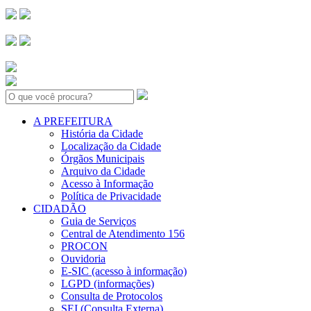
Search:
A PREFEITURA
História da Cidade
Localização da Cidade
Órgãos Municipais
Arquivo da Cidade
Acesso à Informação
Política de Privacidade
CIDADÃO
Guia de Serviços
Central de Atendimento 156
PROCON
Ouvidoria
E-SIC (acesso à informação)
LGPD (informações)
Consulta de Protocolos
SEI (Consulta Externa)