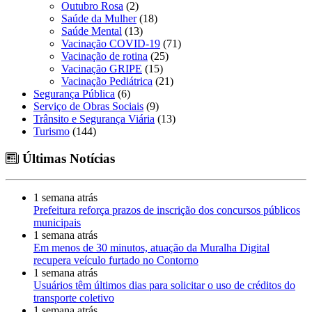
Outubro Rosa
(2)
Saúde da Mulher
(18)
Saúde Mental
(13)
Vacinação COVID-19
(71)
Vacinação de rotina
(25)
Vacinação GRIPE
(15)
Vacinação Pediátrica
(21)
Segurança Pública
(6)
Serviço de Obras Sociais
(9)
Trânsito e Segurança Viária
(13)
Turismo
(144)
Últimas Notícias
1 semana atrás
Prefeitura reforça prazos de inscrição dos concursos públicos
municipais
1 semana atrás
Em menos de 30 minutos, atuação da Muralha Digital
recupera veículo furtado no Contorno
1 semana atrás
Usuários têm últimos dias para solicitar o uso de créditos do
transporte coletivo
1 semana atrás