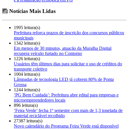
Notícias Mais Lidas
1995 leitura(s)
Prefeitura reforça prazos de inscrição dos concursos públicos
municipais
1342 leitura(s)
Em menos de 30 minutos, atuação da Muralha Digital
recupera veículo furtado no Contorno
1226 leitura(s)
Usuários têm últimos dias para solicitar o uso de créditos do
transporte coletivo
1004 leitura(s)
Lâmpadas de tecnologia LED já cobrem 80% de Ponta
Grossa
1244 leitura(s)
‘PG Bem Cuidada’: Prefeitura abre edital para empresas e
microempreendedores locais
896 leitura(s)
‘Feira Verde’ fecha 1º semestre com mais de 1,3 tonelada de
material reciclável recolhido
27387 leitura(s)
Novo calendário do Programa Feira Verde está disponível