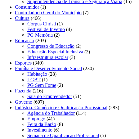
Superintendência de Trânsito e Segurança Viária
(15)
Consumidor
(1)
Controladoria Geral do Município
(7)
Cultura
(466)
Corpus Christi
(1)
Festival de Inverno
(4)
PG Memória
(2)
Educação
(203)
Congresso de Educação
(2)
Educação Especial Inclusiva
(2)
Infraestrutura escolar
(3)
Esportes
(340)
Família e Desenvolvimento Social
(230)
Habitação
(28)
LGBT
(1)
PG Sem Fome
(2)
Fazenda
(216)
Sala do Empreendedor
(51)
Governo
(697)
Indústria, Comércio e Qualificação Profissional
(283)
Agência do Trabalhador
(114)
Emprego
(41)
Feira da Barão
(8)
Investimento
(6)
Semana de Qualificação Profissional
(5)