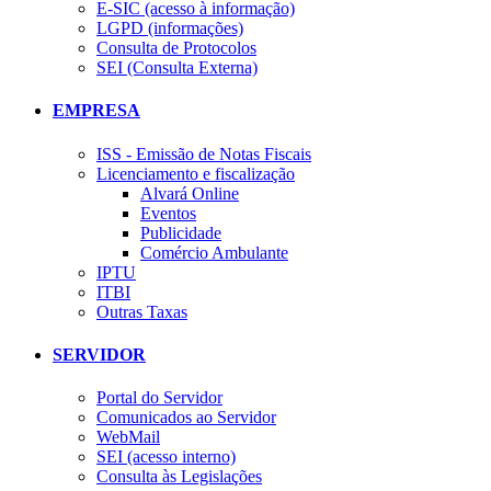
E-SIC (acesso à informação)
LGPD (informações)
Consulta de Protocolos
SEI (Consulta Externa)
EMPRESA
ISS - Emissão de Notas Fiscais
Licenciamento e fiscalização
Alvará Online
Eventos
Publicidade
Comércio Ambulante
IPTU
ITBI
Outras Taxas
SERVIDOR
Portal do Servidor
Comunicados ao Servidor
WebMail
SEI (acesso interno)
Consulta às Legislações