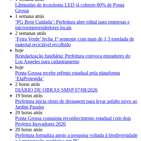
Lâmpadas de tecnologia LED já cobrem 80% de Ponta
Grossa
1 semana atrás
‘PG Bem Cuidada’: Prefeitura abre edital para empresas e
microempreendedores locais
2 semanas atrás
‘Feira Verde’ fecha 1º semestre com mais de 1,3 tonelada de
material reciclável recolhido
hoje
Regularização fundiária: Prefeitura convoca moradores do
Los Angeles para cadastramento
hoje
Ponta Grossa recebe prêmio estadual pela plataforma
‘ElaProtegida’
2 horas atrás
DIÁRIO DE OBRAS SMSP 07/08/2026
19 horas atrás
Prefeitura inicia obras de drenagem para levar asfalto novo ao
Jardim Paraíso
20 horas atrás
Ponta Grossa conquista reconhecimento estadual com dois
Projetos Inovadores 2026
20 horas atrás
Prefeitura formaliza apoio a pesquisa voltada à biodiversidade
e à restauração ecológica em PG