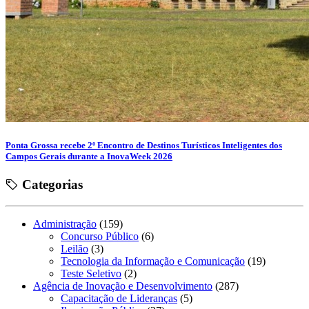
Ponta Grossa recebe 2º Encontro de Destinos Turísticos Inteligentes dos
Campos Gerais durante a InovaWeek 2026
Categorias
Administração
(159)
Concurso Público
(6)
Leilão
(3)
Tecnologia da Informação e Comunicação
(19)
Teste Seletivo
(2)
Agência de Inovação e Desenvolvimento
(287)
Capacitação de Lideranças
(5)