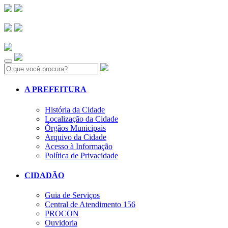
Search:
A PREFEITURA
História da Cidade
Localização da Cidade
Órgãos Municipais
Arquivo da Cidade
Acesso à Informação
Política de Privacidade
CIDADÃO
Guia de Serviços
Central de Atendimento 156
PROCON
Ouvidoria