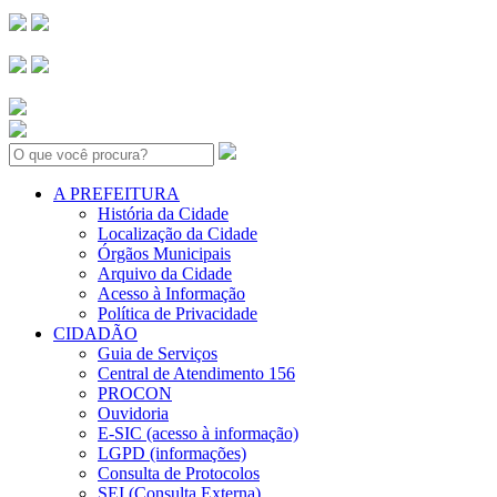
Search:
A PREFEITURA
História da Cidade
Localização da Cidade
Órgãos Municipais
Arquivo da Cidade
Acesso à Informação
Política de Privacidade
CIDADÃO
Guia de Serviços
Central de Atendimento 156
PROCON
Ouvidoria
E-SIC (acesso à informação)
LGPD (informações)
Consulta de Protocolos
SEI (Consulta Externa)