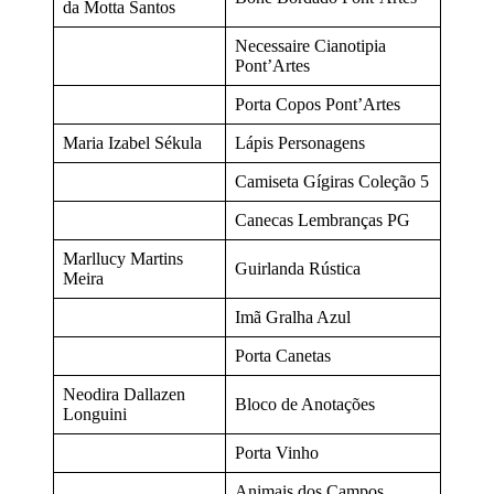
da Motta Santos
Necessaire Cianotipia
Pont’Artes
Porta Copos Pont’Artes
Maria Izabel Sékula
Lápis Personagens
Camiseta Gígiras Coleção 5
Canecas Lembranças PG
Marllucy Martins
Guirlanda Rústica
Meira
Imã Gralha Azul
Porta Canetas
Neodira Dallazen
Bloco de Anotações
Longuini
Porta Vinho
Animais dos Campos