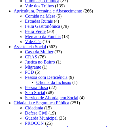
Iluminação Pública
(27)
Vale dos Trilhos
(139)
Agricultura, Pecuária e Abastecimento
(266)
Comida na Mesa
(5)
Estradas Rurais
(4)
Feira Gastronômica
(79)
Feira Verde
(30)
Mercado da Família
(13)
Vale-Gás
(10)
Assistência Social
(562)
Casa da Mulher
(33)
CRAS
(76)
Justiça no Bairro
(1)
Migrante
(1)
PCD
(5)
Pessoa com Deficiência
(9)
Oficina da Inclusão
(1)
Pessoa Idosa
(22)
Selo Social
(48)
Serviço de Abordagem Social
(4)
Cidadania e Segurança Pública
(251)
Cidadania
(15)
Defesa Civil
(19)
Guarda Municipal
(35)
PROCON
(25)