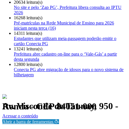
20634 leitura(s)
No site e pelo ‘Zap PG’, Prefeitura libera consulta ao IPTU
2026
16268 leitura(s)
Pré-matrículas na Rede Municipal de Ensino para 2026
iniciam nesta terça (16)
14311 leitura(s)
Estudantes que utilizam meia-passagem poderão emitir o
cartão Conecta PG
13241 leitura(s)
Prefeitura abre cadastro on-line para o ‘Vale-Gás’ a partir
desta segunda
12800 leitura(s)
Conecta PG abre migração de idosos para o novo sistema de
bilhetagem
Av. Visconde de Taunay, 950 - Ronda - CEP 84051-000
Política de Privacidade.
Acessar o conteúdo
Abrir a barra de ferramentas