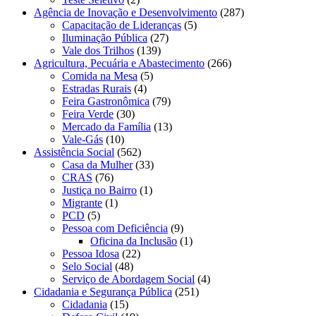
Agência de Inovação e Desenvolvimento
(287)
Capacitação de Lideranças
(5)
Iluminação Pública
(27)
Vale dos Trilhos
(139)
Agricultura, Pecuária e Abastecimento
(266)
Comida na Mesa
(5)
Estradas Rurais
(4)
Feira Gastronômica
(79)
Feira Verde
(30)
Mercado da Família
(13)
Vale-Gás
(10)
Assistência Social
(562)
Casa da Mulher
(33)
CRAS
(76)
Justiça no Bairro
(1)
Migrante
(1)
PCD
(5)
Pessoa com Deficiência
(9)
Oficina da Inclusão
(1)
Pessoa Idosa
(22)
Selo Social
(48)
Serviço de Abordagem Social
(4)
Cidadania e Segurança Pública
(251)
Cidadania
(15)