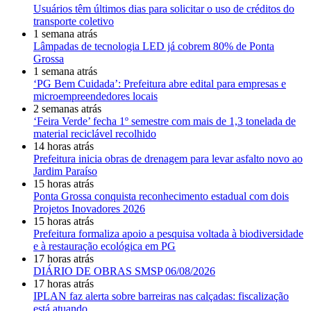
Usuários têm últimos dias para solicitar o uso de créditos do
transporte coletivo
1 semana atrás
Lâmpadas de tecnologia LED já cobrem 80% de Ponta
Grossa
1 semana atrás
‘PG Bem Cuidada’: Prefeitura abre edital para empresas e
microempreendedores locais
2 semanas atrás
‘Feira Verde’ fecha 1º semestre com mais de 1,3 tonelada de
material reciclável recolhido
14 horas atrás
Prefeitura inicia obras de drenagem para levar asfalto novo ao
Jardim Paraíso
15 horas atrás
Ponta Grossa conquista reconhecimento estadual com dois
Projetos Inovadores 2026
15 horas atrás
Prefeitura formaliza apoio a pesquisa voltada à biodiversidade
e à restauração ecológica em PG
17 horas atrás
DIÁRIO DE OBRAS SMSP 06/08/2026
17 horas atrás
IPLAN faz alerta sobre barreiras nas calçadas: fiscalização
está atuando