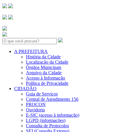
Search:
A PREFEITURA
História da Cidade
Localização da Cidade
Órgãos Municipais
Arquivo da Cidade
Acesso à Informação
Política de Privacidade
CIDADÃO
Guia de Serviços
Central de Atendimento 156
PROCON
Ouvidoria
E-SIC (acesso à informação)
LGPD (informações)
Consulta de Protocolos
SEI (Consulta Externa)