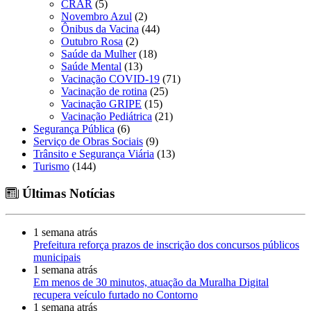
CRAR
(5)
Novembro Azul
(2)
Ônibus da Vacina
(44)
Outubro Rosa
(2)
Saúde da Mulher
(18)
Saúde Mental
(13)
Vacinação COVID-19
(71)
Vacinação de rotina
(25)
Vacinação GRIPE
(15)
Vacinação Pediátrica
(21)
Segurança Pública
(6)
Serviço de Obras Sociais
(9)
Trânsito e Segurança Viária
(13)
Turismo
(144)
Últimas Notícias
1 semana atrás
Prefeitura reforça prazos de inscrição dos concursos públicos
municipais
1 semana atrás
Em menos de 30 minutos, atuação da Muralha Digital
recupera veículo furtado no Contorno
1 semana atrás