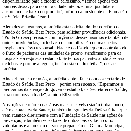
disponibilizado para a cidade é baixíssimo. “Temos apenas três
bombas dessa, para cobrir a cidade inteira, e uma quantidade
absurdamente baixa do produto”, informa a presidente da Fundação
de Saúde, Priscila Degraf.
Além desses insumos, a prefeita está solicitando do secretário de
Estado da Saúde, Beto Preto, para solicitar providências adicionais.
“Ponta Grossa precisa, e com urgência, desses insumos e também de
outras providências, inclusive a disponibilização de mais leitos
hospitalares. Essa responsabilidade é do Estado; quem controla todo
o fluxo de pacientes das unidades de pronto-atendimento para os
hospitais é a regulação estadual. Se temos pacientes ainda à espera
de leitos, é porque a regulação não está sendo efetiva”, destaca a
prefeita.
Ainda durante a reunião, a prefeita tentou falar com o secretário de
Estado da Saúde, Beto Preto – porém sem sucesso. “Esperamos e
precisamos da atenção do governo estadual, da Secretaria de Saúde,
para com nossa cidade”, anotou Elizabeth.
Nas ações de reforço nas áreas mais sensíveis estarão trabalhando,
além de agentes da Saúde, também integrantes da Defesa Civil, que
vem atuando diretamente com a Fundação de Saúde nas ações de
prevenção, e também servidores de outras pastas, bem como
voluntários e alunos do curso de preparação da Guarda Municipal,
que já se somaram aos mutirões nos bairros em outras operações.