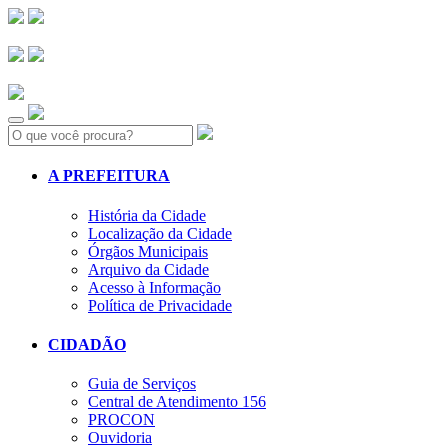
Search:
A PREFEITURA
História da Cidade
Localização da Cidade
Órgãos Municipais
Arquivo da Cidade
Acesso à Informação
Política de Privacidade
CIDADÃO
Guia de Serviços
Central de Atendimento 156
PROCON
Ouvidoria