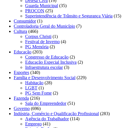
Defesa Civil
(19)
Guarda Municipal
(35)
PROCON
(25)
Superintendência de Trânsito e Segurança Viária
(15)
Consumidor
(1)
Controladoria Geral do Município
(7)
Cultura
(466)
Corpus Christi
(1)
Festival de Inverno
(4)
PG Memória
(2)
Educação
(203)
Congresso de Educação
(2)
Educação Especial Inclusiva
(2)
Infraestrutura escolar
(3)
Esportes
(340)
Família e Desenvolvimento Social
(229)
Habitação
(28)
LGBT
(1)
PG Sem Fome
(2)
Fazenda
(216)
Sala do Empreendedor
(51)
Governo
(696)
Indústria, Comércio e Qualificação Profissional
(283)
Agência do Trabalhador
(114)
Emprego
(41)