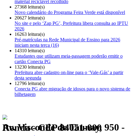
material reciclável recolhido
27368 leitura(s)
Novo calendário do Programa Feira Verde está disponível
20627 leitura(s)
No site e pelo ‘Zap PG’, Prefeitura libera consulta ao IPTU
2026
16263 leitura(s)
Pré-matrículas na Rede Municipal de Ensino para 2026
iniciam nesta terça (16)
14310 leitura(s)
Estudantes que utilizam meia-passagem poderão emitir o
cartão Conecta PG
13230 leitura(s)
Prefeitura abre cadastro on-line para o ‘Vale-Gás’ a partir
desta segunda
12796 leitura(s)
Conecta PG abre migração de idosos para o novo sistema de
bilhetagem
Av. Visconde de Taunay, 950 - Ronda - CEP 84051-000
Política de Privacidade.