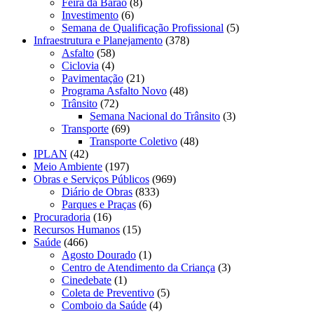
Feira da Barão
(8)
Investimento
(6)
Semana de Qualificação Profissional
(5)
Infraestrutura e Planejamento
(378)
Asfalto
(58)
Ciclovia
(4)
Pavimentação
(21)
Programa Asfalto Novo
(48)
Trânsito
(72)
Semana Nacional do Trânsito
(3)
Transporte
(69)
Transporte Coletivo
(48)
IPLAN
(42)
Meio Ambiente
(197)
Obras e Serviços Públicos
(969)
Diário de Obras
(833)
Parques e Praças
(6)
Procuradoria
(16)
Recursos Humanos
(15)
Saúde
(466)
Agosto Dourado
(1)
Centro de Atendimento da Criança
(3)
Cinedebate
(1)
Coleta de Preventivo
(5)
Comboio da Saúde
(4)