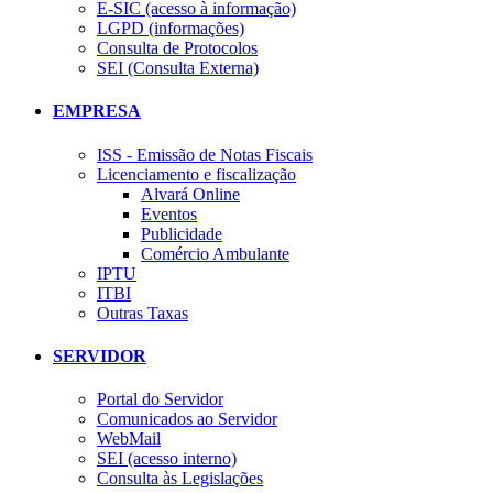
E-SIC (acesso à informação)
LGPD (informações)
Consulta de Protocolos
SEI (Consulta Externa)
EMPRESA
ISS - Emissão de Notas Fiscais
Licenciamento e fiscalização
Alvará Online
Eventos
Publicidade
Comércio Ambulante
IPTU
ITBI
Outras Taxas
SERVIDOR
Portal do Servidor
Comunicados ao Servidor
WebMail
SEI (acesso interno)
Consulta às Legislações