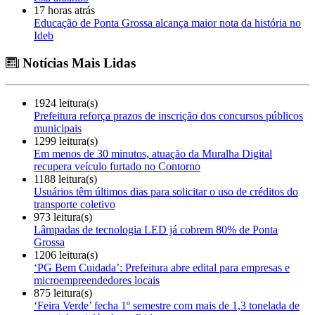
17 horas atrás
Educação de Ponta Grossa alcança maior nota da história no
Ideb
Notícias Mais Lidas
1924 leitura(s)
Prefeitura reforça prazos de inscrição dos concursos públicos
municipais
1299 leitura(s)
Em menos de 30 minutos, atuação da Muralha Digital
recupera veículo furtado no Contorno
1188 leitura(s)
Usuários têm últimos dias para solicitar o uso de créditos do
transporte coletivo
973 leitura(s)
Lâmpadas de tecnologia LED já cobrem 80% de Ponta
Grossa
1206 leitura(s)
‘PG Bem Cuidada’: Prefeitura abre edital para empresas e
microempreendedores locais
875 leitura(s)
‘Feira Verde’ fecha 1º semestre com mais de 1,3 tonelada de