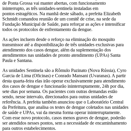
de Ponta Grossa vai manter abertas, com funcionamento
ininterrupto, as três unidades-sentinela instaladas em
pontos estragéticos. Na manhã deste sábado, a prefeita Elizabeth
Schmidt comandou reunião de um comitê de crise, na sede da
Fundação Municipal de Saúde, para reforçar as ações e intensificar
todos os protocolos de enfrentamento da dengue.
As ações incluem desde o reforço na eliminação do mosquito
transmissor até a disponibilização de três unidades exclusivas para
atendimento dos casos dengue, além da suplementação dos
atendimentos nas unidades de pronto atendimento (UPAs) Santa
Paula e Santana.
As unidades Sentinela são a Rômulo Pazinato (Nova Rússia), Cyro
Garcia de Lima (Oficinas) e Conrado Mansani (Uvaranas). A partir
desta quarta-feira elas irão operar exclusivamente para atendimento
dos casos de dengue e funcionarão ininterruptamente, 24h por dia,
sete dias por semana. Os pacientes com outras demandas estão
sendo, nesse intervalo, direcionados para outras unidades de
referência. A prefeita também anunciou que o Laboratório Central
da Prefeitura, que analisa os testes de dengue coletados nas unidades
de saúde e UPAs, vai da mesma forma operar ininterruptamente.
Com esse novo protocolo, casos menos graves de dengue, poderão
ser atendidos nesses pontos, sem a necessidade de encaminhamento
para outros estabelecimentos.