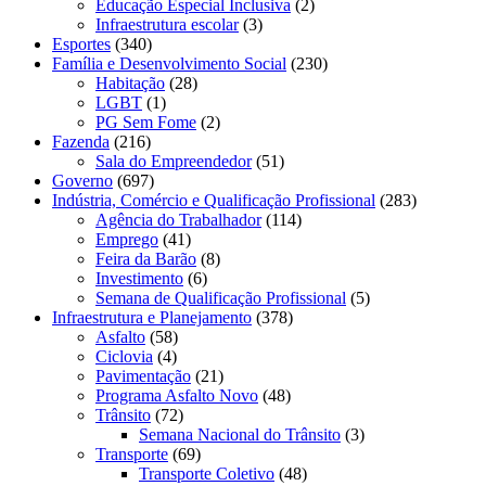
Educação Especial Inclusiva
(2)
Infraestrutura escolar
(3)
Esportes
(340)
Família e Desenvolvimento Social
(230)
Habitação
(28)
LGBT
(1)
PG Sem Fome
(2)
Fazenda
(216)
Sala do Empreendedor
(51)
Governo
(697)
Indústria, Comércio e Qualificação Profissional
(283)
Agência do Trabalhador
(114)
Emprego
(41)
Feira da Barão
(8)
Investimento
(6)
Semana de Qualificação Profissional
(5)
Infraestrutura e Planejamento
(378)
Asfalto
(58)
Ciclovia
(4)
Pavimentação
(21)
Programa Asfalto Novo
(48)
Trânsito
(72)
Semana Nacional do Trânsito
(3)
Transporte
(69)
Transporte Coletivo
(48)