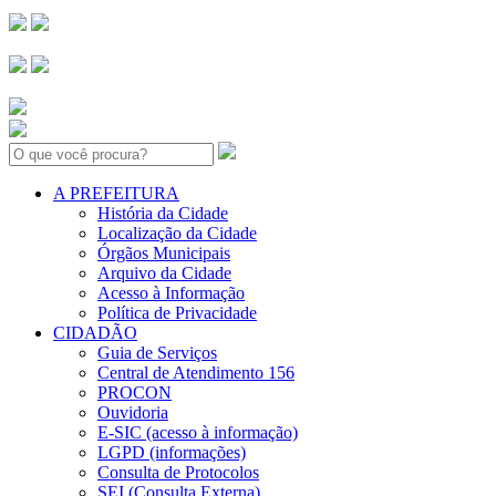
Search:
A PREFEITURA
História da Cidade
Localização da Cidade
Órgãos Municipais
Arquivo da Cidade
Acesso à Informação
Política de Privacidade
CIDADÃO
Guia de Serviços
Central de Atendimento 156
PROCON
Ouvidoria
E-SIC (acesso à informação)
LGPD (informações)
Consulta de Protocolos
SEI (Consulta Externa)