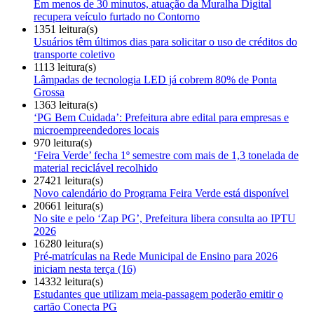
Em menos de 30 minutos, atuação da Muralha Digital
recupera veículo furtado no Contorno
1351 leitura(s)
Usuários têm últimos dias para solicitar o uso de créditos do
transporte coletivo
1113 leitura(s)
Lâmpadas de tecnologia LED já cobrem 80% de Ponta
Grossa
1363 leitura(s)
‘PG Bem Cuidada’: Prefeitura abre edital para empresas e
microempreendedores locais
970 leitura(s)
‘Feira Verde’ fecha 1º semestre com mais de 1,3 tonelada de
material reciclável recolhido
27421 leitura(s)
Novo calendário do Programa Feira Verde está disponível
20661 leitura(s)
No site e pelo ‘Zap PG’, Prefeitura libera consulta ao IPTU
2026
16280 leitura(s)
Pré-matrículas na Rede Municipal de Ensino para 2026
iniciam nesta terça (16)
14332 leitura(s)
Estudantes que utilizam meia-passagem poderão emitir o
cartão Conecta PG