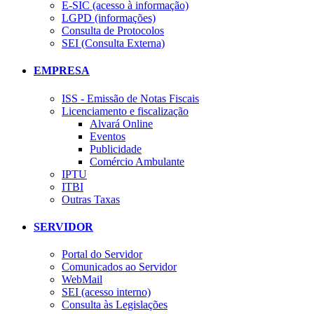
E-SIC (acesso à informação)
LGPD (informações)
Consulta de Protocolos
SEI (Consulta Externa)
EMPRESA
ISS - Emissão de Notas Fiscais
Licenciamento e fiscalização
Alvará Online
Eventos
Publicidade
Comércio Ambulante
IPTU
ITBI
Outras Taxas
SERVIDOR
Portal do Servidor
Comunicados ao Servidor
WebMail
SEI (acesso interno)
Consulta às Legislações