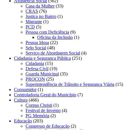
Assistência Social
(562)
Casa da Mulher
(33)
CRAS
(76)
Justiça no Bairro
(1)
Migrante
(1)
PCD
(5)
Pessoa com Deficiência
(9)
Oficina da Inclusão
(1)
Pessoa Idosa
(22)
Selo Social
(48)
Serviço de Abordagem Social
(4)
Cidadania e Segurança Pública
(251)
Cidadania
(15)
Defesa Civil
(19)
Guarda Municipal
(35)
PROCON
(25)
Superintendência de Trânsito e Segurança Viária
(15)
Consumidor
(1)
Controladoria Geral do Município
(7)
Cultura
(466)
Corpus Christi
(1)
Festival de Inverno
(4)
PG Memória
(2)
Educação
(203)
Congresso de Educação
(2)