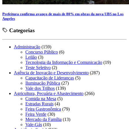
Prefeitura confirma avanço de mais de 80% em obras da nova UBS no Los
Angeles
Categorias
Administração
(159)
Concurso Público
(6)
Leilão
(3)
Tecnologia da Informação e Comunicação
(19)
Teste Seletivo
(2)
Agência de Inovação e Desenvolvimento
(287)
Capacitação de Lideranças
(5)
Iluminação Pública
(27)
Vale dos Trilhos
(139)
Agricultura, Pecuária e Abastecimento
(266)
Comida na Mesa
(5)
Estradas Rurais
(4)
Feira Gastronômica
(79)
Feira Verde
(30)
Mercado da Família
(13)
Vale-Gás
(10)