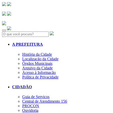
Search:
A PREFEITURA
História da Cidade
Localização da Cidade
Órgãos Municipais
Arquivo da Cidade
Acesso à Informação
Política de Privacidade
CIDADÃO
Guia de Serviços
Central de Atendimento 156
PROCON
Ouvidoria