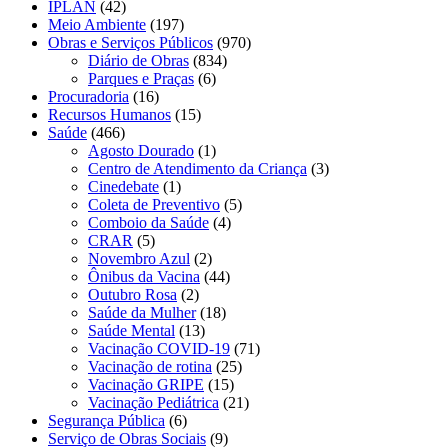
IPLAN
(42)
Meio Ambiente
(197)
Obras e Serviços Públicos
(970)
Diário de Obras
(834)
Parques e Praças
(6)
Procuradoria
(16)
Recursos Humanos
(15)
Saúde
(466)
Agosto Dourado
(1)
Centro de Atendimento da Criança
(3)
Cinedebate
(1)
Coleta de Preventivo
(5)
Comboio da Saúde
(4)
CRAR
(5)
Novembro Azul
(2)
Ônibus da Vacina
(44)
Outubro Rosa
(2)
Saúde da Mulher
(18)
Saúde Mental
(13)
Vacinação COVID-19
(71)
Vacinação de rotina
(25)
Vacinação GRIPE
(15)
Vacinação Pediátrica
(21)
Segurança Pública
(6)
Serviço de Obras Sociais
(9)