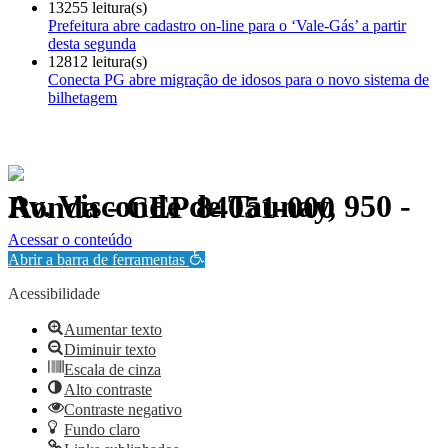
13255 leitura(s)
Prefeitura abre cadastro on-line para o ‘Vale-Gás’ a partir
desta segunda
12812 leitura(s)
Conecta PG abre migração de idosos para o novo sistema de
bilhetagem
Av. Visconde de Taunay, 950 - Ronda - CEP 84051-000
Política de Privacidade.
Acessar o conteúdo
Abrir a barra de ferramentas
Acessibilidade
Aumentar texto
Diminuir texto
Escala de cinza
Alto contraste
Contraste negativo
Fundo claro