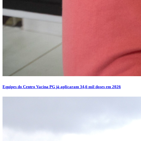
Equipes do Centro Vacina PG já aplicaram 34,6 mil doses em 2026