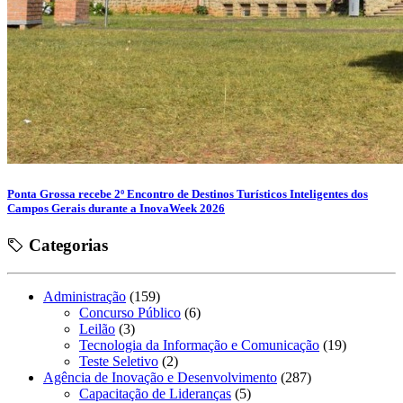
Ponta Grossa recebe 2º Encontro de Destinos Turísticos Inteligentes dos
Campos Gerais durante a InovaWeek 2026
Categorias
Administração
(159)
Concurso Público
(6)
Leilão
(3)
Tecnologia da Informação e Comunicação
(19)
Teste Seletivo
(2)
Agência de Inovação e Desenvolvimento
(287)
Capacitação de Lideranças
(5)