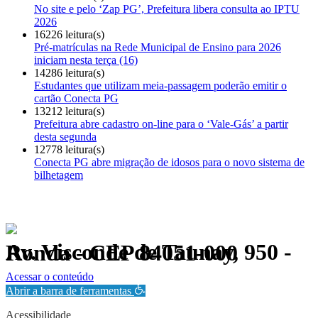
No site e pelo ‘Zap PG’, Prefeitura libera consulta ao IPTU
2026
16226 leitura(s)
Pré-matrículas na Rede Municipal de Ensino para 2026
iniciam nesta terça (16)
14286 leitura(s)
Estudantes que utilizam meia-passagem poderão emitir o
cartão Conecta PG
13212 leitura(s)
Prefeitura abre cadastro on-line para o ‘Vale-Gás’ a partir
desta segunda
12778 leitura(s)
Conecta PG abre migração de idosos para o novo sistema de
bilhetagem
Av. Visconde de Taunay, 950 - Ronda - CEP 84051-000
Política de Privacidade.
Acessar o conteúdo
Abrir a barra de ferramentas
Acessibilidade