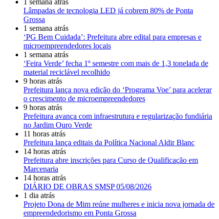
1 semana atrás
Lâmpadas de tecnologia LED já cobrem 80% de Ponta
Grossa
1 semana atrás
‘PG Bem Cuidada’: Prefeitura abre edital para empresas e
microempreendedores locais
1 semana atrás
‘Feira Verde’ fecha 1º semestre com mais de 1,3 tonelada de
material reciclável recolhido
9 horas atrás
Prefeitura lança nova edição do ‘Programa Voe’ para acelerar
o crescimento de microempreendedores
9 horas atrás
Prefeitura avança com infraestrutura e regularização fundiária
no Jardim Ouro Verde
11 horas atrás
Prefeitura lança editais da Política Nacional Aldir Blanc
14 horas atrás
Prefeitura abre inscrições para Curso de Qualificação em
Marcenaria
14 horas atrás
DIÁRIO DE OBRAS SMSP 05/08/2026
1 dia atrás
Projeto Dona de Mim reúne mulheres e inicia nova jornada de
empreendedorismo em Ponta Grossa