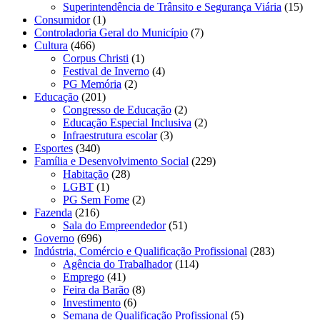
Superintendência de Trânsito e Segurança Viária
(15)
Consumidor
(1)
Controladoria Geral do Município
(7)
Cultura
(466)
Corpus Christi
(1)
Festival de Inverno
(4)
PG Memória
(2)
Educação
(201)
Congresso de Educação
(2)
Educação Especial Inclusiva
(2)
Infraestrutura escolar
(3)
Esportes
(340)
Família e Desenvolvimento Social
(229)
Habitação
(28)
LGBT
(1)
PG Sem Fome
(2)
Fazenda
(216)
Sala do Empreendedor
(51)
Governo
(696)
Indústria, Comércio e Qualificação Profissional
(283)
Agência do Trabalhador
(114)
Emprego
(41)
Feira da Barão
(8)
Investimento
(6)
Semana de Qualificação Profissional
(5)