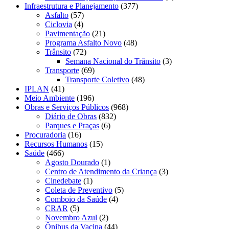
Infraestrutura e Planejamento
(377)
Asfalto
(57)
Ciclovia
(4)
Pavimentação
(21)
Programa Asfalto Novo
(48)
Trânsito
(72)
Semana Nacional do Trânsito
(3)
Transporte
(69)
Transporte Coletivo
(48)
IPLAN
(41)
Meio Ambiente
(196)
Obras e Serviços Públicos
(968)
Diário de Obras
(832)
Parques e Praças
(6)
Procuradoria
(16)
Recursos Humanos
(15)
Saúde
(466)
Agosto Dourado
(1)
Centro de Atendimento da Criança
(3)
Cinedebate
(1)
Coleta de Preventivo
(5)
Comboio da Saúde
(4)
CRAR
(5)
Novembro Azul
(2)
Ônibus da Vacina
(44)