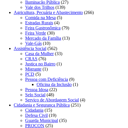
Iluminação Pública
(27)
Vale dos Trilhos
(139)
Agricultura, Pecuária e Abastecimento
(266)
Comida na Mesa
(5)
Estradas Rurais
(4)
Feira Gastronômica
(79)
Feira Verde
(30)
Mercado da Família
(13)
Vale-Gás
(10)
Assistência Social
(562)
Casa da Mulher
(33)
CRAS
(76)
Justiça no Bairro
(1)
Migrante
(1)
PCD
(5)
Pessoa com Deficiência
(9)
Oficina da Inclusão
(1)
Pessoa Idosa
(22)
Selo Social
(48)
Serviço de Abordagem Social
(4)
Cidadania e Segurança Pública
(251)
Cidadania
(15)
Defesa Civil
(19)
Guarda Municipal
(35)
PROCON
(25)