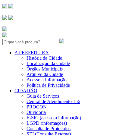
Search:
A PREFEITURA
História da Cidade
Localização da Cidade
Órgãos Municipais
Arquivo da Cidade
Acesso à Informação
Política de Privacidade
CIDADÃO
Guia de Serviços
Central de Atendimento 156
PROCON
Ouvidoria
E-SIC (acesso à informação)
LGPD (informações)
Consulta de Protocolos
SEI (Consulta Externa)