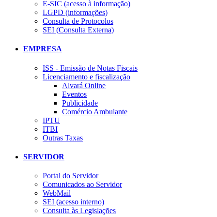
E-SIC (acesso à informação)
LGPD (informações)
Consulta de Protocolos
SEI (Consulta Externa)
EMPRESA
ISS - Emissão de Notas Fiscais
Licenciamento e fiscalização
Alvará Online
Eventos
Publicidade
Comércio Ambulante
IPTU
ITBI
Outras Taxas
SERVIDOR
Portal do Servidor
Comunicados ao Servidor
WebMail
SEI (acesso interno)
Consulta às Legislações