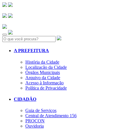
Search:
A PREFEITURA
História da Cidade
Localização da Cidade
Órgãos Municipais
Arquivo da Cidade
Acesso à Informação
Política de Privacidade
CIDADÃO
Guia de Serviços
Central de Atendimento 156
PROCON
Ouvidoria