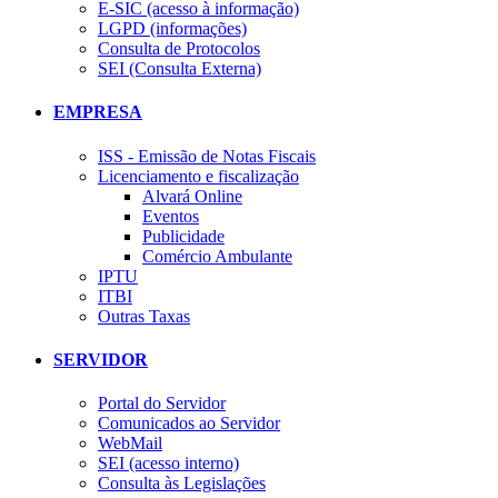
E-SIC (acesso à informação)
LGPD (informações)
Consulta de Protocolos
SEI (Consulta Externa)
EMPRESA
ISS - Emissão de Notas Fiscais
Licenciamento e fiscalização
Alvará Online
Eventos
Publicidade
Comércio Ambulante
IPTU
ITBI
Outras Taxas
SERVIDOR
Portal do Servidor
Comunicados ao Servidor
WebMail
SEI (acesso interno)
Consulta às Legislações