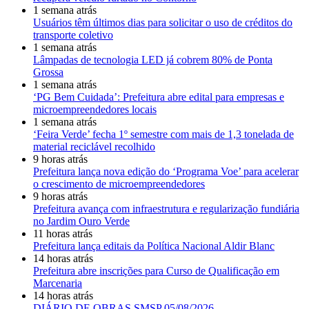
1 semana atrás
Usuários têm últimos dias para solicitar o uso de créditos do
transporte coletivo
1 semana atrás
Lâmpadas de tecnologia LED já cobrem 80% de Ponta
Grossa
1 semana atrás
‘PG Bem Cuidada’: Prefeitura abre edital para empresas e
microempreendedores locais
1 semana atrás
‘Feira Verde’ fecha 1º semestre com mais de 1,3 tonelada de
material reciclável recolhido
9 horas atrás
Prefeitura lança nova edição do ‘Programa Voe’ para acelerar
o crescimento de microempreendedores
9 horas atrás
Prefeitura avança com infraestrutura e regularização fundiária
no Jardim Ouro Verde
11 horas atrás
Prefeitura lança editais da Política Nacional Aldir Blanc
14 horas atrás
Prefeitura abre inscrições para Curso de Qualificação em
Marcenaria
14 horas atrás
DIÁRIO DE OBRAS SMSP 05/08/2026