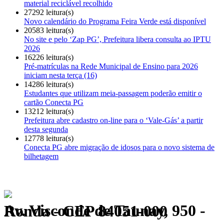
material reciclável recolhido
27292 leitura(s)
Novo calendário do Programa Feira Verde está disponível
20583 leitura(s)
No site e pelo ‘Zap PG’, Prefeitura libera consulta ao IPTU
2026
16226 leitura(s)
Pré-matrículas na Rede Municipal de Ensino para 2026
iniciam nesta terça (16)
14286 leitura(s)
Estudantes que utilizam meia-passagem poderão emitir o
cartão Conecta PG
13212 leitura(s)
Prefeitura abre cadastro on-line para o ‘Vale-Gás’ a partir
desta segunda
12778 leitura(s)
Conecta PG abre migração de idosos para o novo sistema de
bilhetagem
Av. Visconde de Taunay, 950 - Ronda - CEP 84051-000
Política de Privacidade.