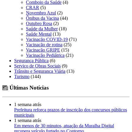
Comboio da Saúde
(4)
CRAR
(5)
Novembro Azul
(2)
Ônibus da Vacina
(44)
Outubro Rosa
(2)
Saúde da Mulher
(18)
Saúde Mental
(13)
Vacinação COVID-19
(71)
Vacinação de rotina
(25)
Vacinação GRIPE
(15)
Vacinação Pediátrica
(21)
Segurança Pública
(6)
Serviço de Obras Sociais
(9)
Trânsito e Segurança Viária
(13)
Turismo
(144)
Últimas Notícias
1 semana atrás
Prefeitura reforça prazos de inscrição dos concursos públicos
municipais
1 semana atrás
Em menos de 30 minutos, atuação da Muralha Digital
recupera veículo furtado no Contorno