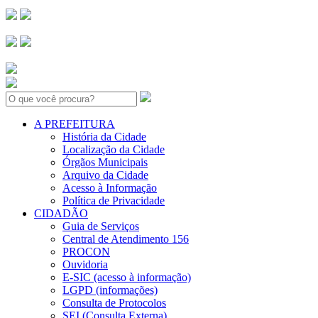
Search:
A PREFEITURA
História da Cidade
Localização da Cidade
Órgãos Municipais
Arquivo da Cidade
Acesso à Informação
Política de Privacidade
CIDADÃO
Guia de Serviços
Central de Atendimento 156
PROCON
Ouvidoria
E-SIC (acesso à informação)
LGPD (informações)
Consulta de Protocolos
SEI (Consulta Externa)