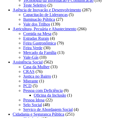
Tecnologia da Informação e Comunicação
(19)
Teste Seletivo
(2)
Agência de Inovação e Desenvolvimento
(287)
Capacitação de Lideranças
(5)
Iluminação Pública
(27)
Vale dos Trilhos
(139)
Agricultura, Pecuária e Abastecimento
(266)
Comida na Mesa
(5)
Estradas Rurais
(4)
Feira Gastronômica
(79)
Feira Verde
(30)
Mercado da Família
(13)
Vale-Gás
(10)
Assistência Social
(562)
Casa da Mulher
(33)
CRAS
(76)
Justiça no Bairro
(1)
Migrante
(1)
PCD
(5)
Pessoa com Deficiência
(9)
Oficina da Inclusão
(1)
Pessoa Idosa
(22)
Selo Social
(48)
Serviço de Abordagem Social
(4)
Cidadania e Segurança Pública
(251)