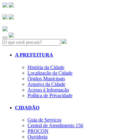
Search:
A PREFEITURA
História da Cidade
Localização da Cidade
Órgãos Municipais
Arquivo da Cidade
Acesso à Informação
Política de Privacidade
CIDADÃO
Guia de Serviços
Central de Atendimento 156
PROCON
Ouvidoria