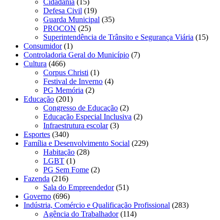
Cidadania
(15)
Defesa Civil
(19)
Guarda Municipal
(35)
PROCON
(25)
Superintendência de Trânsito e Segurança Viária
(15)
Consumidor
(1)
Controladoria Geral do Município
(7)
Cultura
(466)
Corpus Christi
(1)
Festival de Inverno
(4)
PG Memória
(2)
Educação
(201)
Congresso de Educação
(2)
Educação Especial Inclusiva
(2)
Infraestrutura escolar
(3)
Esportes
(340)
Família e Desenvolvimento Social
(229)
Habitação
(28)
LGBT
(1)
PG Sem Fome
(2)
Fazenda
(216)
Sala do Empreendedor
(51)
Governo
(696)
Indústria, Comércio e Qualificação Profissional
(283)
Agência do Trabalhador
(114)