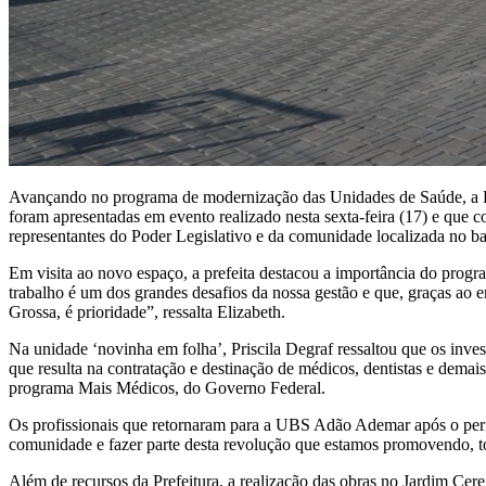
Avançando no programa de modernização das Unidades de Saúde, a Pre
foram apresentadas em evento realizado nesta sexta-feira (17) e que 
representantes do Poder Legislativo e da comunidade localizada no b
Em visita ao novo espaço, a prefeita destacou a importância do pro
trabalho é um dos grandes desafios da nossa gestão e que, graças ao 
Grossa, é prioridade”, ressalta Elizabeth.
Na unidade ‘novinha em folha’, Priscila Degraf ressaltou que os inve
que resulta na contratação e destinação de médicos, dentistas e dema
programa Mais Médicos, do Governo Federal.
Os profissionais que retornaram para a UBS Adão Ademar após o perío
comunidade e fazer parte desta revolução que estamos promovendo, t
Além de recursos da Prefeitura, a realização das obras no Jardim Ce