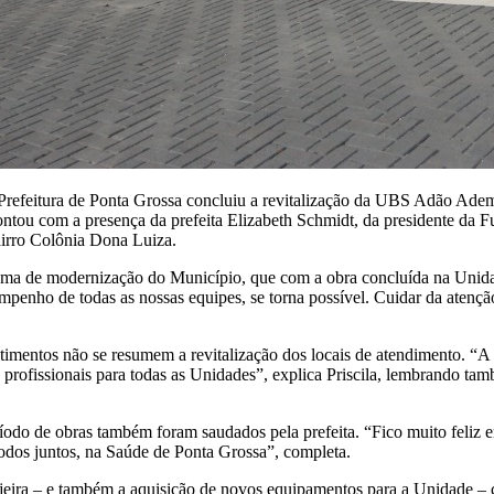
feitura de Ponta Grossa concluiu a revitalização da UBS Adão Ademar
contou com a presença da prefeita Elizabeth Schmidt, da presidente da
airro Colônia Dona Luiza.
grama de modernização do Município, que com a obra concluída na Unid
empenho de todas as nossas equipes, se torna possível. Cuidar da atenç
stimentos não se resumem a revitalização dos locais de atendimento. “A 
is profissionais para todas as Unidades”, explica Priscila, lembrando 
do de obras também foram saudados pela prefeita. “Fico muito feliz em
odos juntos, na Saúde de Ponta Grossa”, completa.
rejeira – e também a aquisição de novos equipamentos para a Unidade 