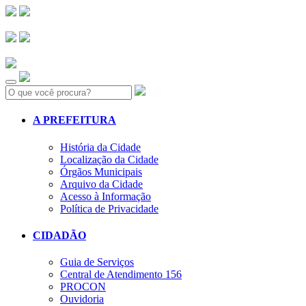
Search:
A PREFEITURA
História da Cidade
Localização da Cidade
Órgãos Municipais
Arquivo da Cidade
Acesso à Informação
Política de Privacidade
CIDADÃO
Guia de Serviços
Central de Atendimento 156
PROCON
Ouvidoria