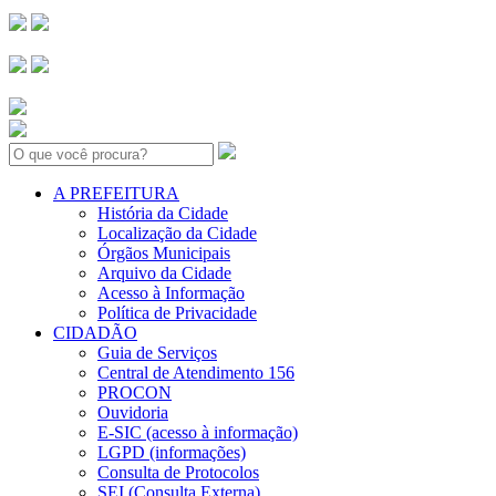
Search:
A PREFEITURA
História da Cidade
Localização da Cidade
Órgãos Municipais
Arquivo da Cidade
Acesso à Informação
Política de Privacidade
CIDADÃO
Guia de Serviços
Central de Atendimento 156
PROCON
Ouvidoria
E-SIC (acesso à informação)
LGPD (informações)
Consulta de Protocolos
SEI (Consulta Externa)