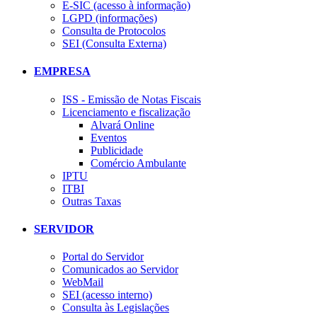
E-SIC (acesso à informação)
LGPD (informações)
Consulta de Protocolos
SEI (Consulta Externa)
EMPRESA
ISS - Emissão de Notas Fiscais
Licenciamento e fiscalização
Alvará Online
Eventos
Publicidade
Comércio Ambulante
IPTU
ITBI
Outras Taxas
SERVIDOR
Portal do Servidor
Comunicados ao Servidor
WebMail
SEI (acesso interno)
Consulta às Legislações