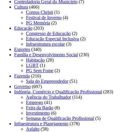
Controladoria Geral do Município
(7)
Cultura
(466)
Corpus Christi
(1)
Festival de Inverno
(4)
PG Memória
(2)
Educação
(203)
Congresso de Educação
(2)
Educação Especial Inclusiva
(2)
Infraestrutura escolar
(3)
Esportes
(340)
Família e Desenvolvimento Social
(230)
Habitação
(28)
LGBT
(1)
PG Sem Fome
(2)
Fazenda
(216)
Sala do Empreendedor
(51)
Governo
(697)
Indústria, Comércio e Qualificação Profissional
(283)
Agência do Trabalhador
(114)
Emprego
(41)
Feira da Barão
(8)
Investimento
(6)
Semana de Qualificação Profissional
(5)
Infraestrutura e Planejamento
(378)
Asfalto
(58)