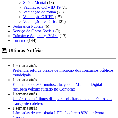
Saúde Mental
(13)
Vacinação COVID-19
(71)
Vacinação de rotina
(25)
Vacinação GRIPE
(15)
Vacinação Pediátrica
(21)
Segurança Pública
(6)
Serviço de Obras Sociais
(9)
Trânsito e Segurança Viária
(13)
Turismo
(144)
Últimas Notícias
1 semana atrás
Prefeitura reforça prazos de inscrição dos concursos públicos
municipais
1 semana atrás
Em menos de 30 minutos, atuação da Muralha Digital
recupera veículo furtado no Contorno
1 semana atrás
Usuários têm últimos dias para solicitar o uso de créditos do
transporte coletivo
1 semana atrás
Lâmpadas de tecnologia LED já cobrem 80% de Ponta
Grossa