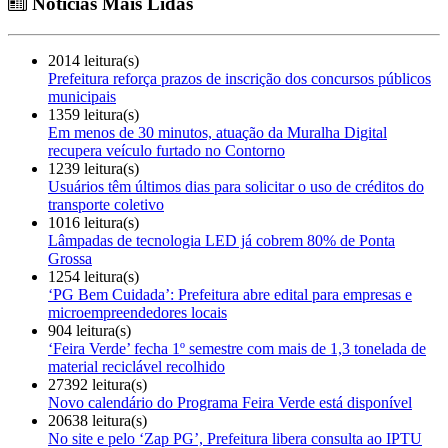
Notícias Mais Lidas
2014 leitura(s)
Prefeitura reforça prazos de inscrição dos concursos públicos
municipais
1359 leitura(s)
Em menos de 30 minutos, atuação da Muralha Digital
recupera veículo furtado no Contorno
1239 leitura(s)
Usuários têm últimos dias para solicitar o uso de créditos do
transporte coletivo
1016 leitura(s)
Lâmpadas de tecnologia LED já cobrem 80% de Ponta
Grossa
1254 leitura(s)
‘PG Bem Cuidada’: Prefeitura abre edital para empresas e
microempreendedores locais
904 leitura(s)
‘Feira Verde’ fecha 1º semestre com mais de 1,3 tonelada de
material reciclável recolhido
27392 leitura(s)
Novo calendário do Programa Feira Verde está disponível
20638 leitura(s)
No site e pelo ‘Zap PG’, Prefeitura libera consulta ao IPTU