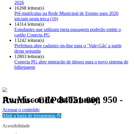
2026
16268 leitura(s)
Pré-matrículas na Rede Municipal de Ensino para 2026
iniciam nesta terça (16)
14314 leitura(s)
Estudantes que utilizam meia-passagem poderão emitir o
cartão Conecta PG
13242 leitura(s)
Prefeitura abre cadastro on-line para o ‘Vale-Gás’ a partir
desta segunda
12803 leitura(s)
Conecta PG abre migração de idosos para o novo sistema de
bilhetagem
Av. Visconde de Taunay, 950 - Ronda - CEP 84051-000
Política de Privacidade.
Acessar o conteúdo
Abrir a barra de ferramentas
Acessibilidade