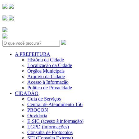
Search:
A PREFEITURA
História da Cidade
Localização da Cidade
Órgãos Municipais
Arquivo da Cidade
Acesso à Informação
Política de Privacidade
CIDADÃO
Guia de Serviços
Central de Atendimento 156
PROCON
Ouvidoria
E-SIC (acesso à informação)
LGPD (informações)
Consulta de Protocolos
SEI (Consulta Externa)