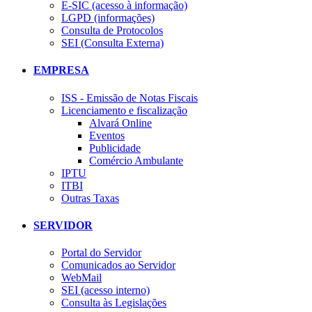
E-SIC (acesso à informação)
LGPD (informações)
Consulta de Protocolos
SEI (Consulta Externa)
EMPRESA
ISS - Emissão de Notas Fiscais
Licenciamento e fiscalização
Alvará Online
Eventos
Publicidade
Comércio Ambulante
IPTU
ITBI
Outras Taxas
SERVIDOR
Portal do Servidor
Comunicados ao Servidor
WebMail
SEI (acesso interno)
Consulta às Legislações