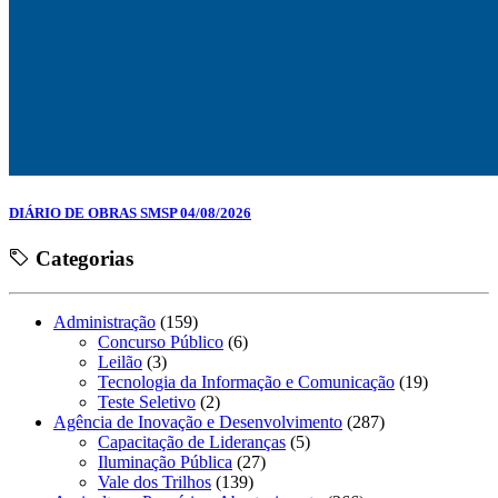
DIÁRIO DE OBRAS SMSP 04/08/2026
Categorias
Administração
(159)
Concurso Público
(6)
Leilão
(3)
Tecnologia da Informação e Comunicação
(19)
Teste Seletivo
(2)
Agência de Inovação e Desenvolvimento
(287)
Capacitação de Lideranças
(5)
Iluminação Pública
(27)
Vale dos Trilhos
(139)