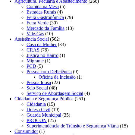
Agricultura, Pecuária e Abastecimento
(266)
Comida na Mesa
(5)
Estradas Rurais
(4)
Feira Gastronômica
(79)
Feira Verde
(30)
Mercado da Família
(13)
Vale-Gás
(10)
Assistência Social
(562)
Casa da Mulher
(33)
CRAS
(76)
Justiça no Bairro
(1)
Migrante
(1)
PCD
(5)
Pessoa com Deficiência
(9)
Oficina da Inclusão
(1)
Pessoa Idosa
(22)
Selo Social
(48)
Serviço de Abordagem Social
(4)
Cidadania e Segurança Pública
(251)
Cidadania
(15)
Defesa Civil
(19)
Guarda Municipal
(35)
PROCON
(25)
Superintendência de Trânsito e Segurança Viária
(15)
Consumidor
(1)