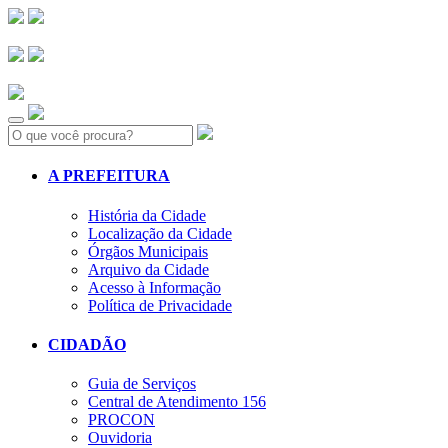
Search:
A PREFEITURA
História da Cidade
Localização da Cidade
Órgãos Municipais
Arquivo da Cidade
Acesso à Informação
Política de Privacidade
CIDADÃO
Guia de Serviços
Central de Atendimento 156
PROCON
Ouvidoria