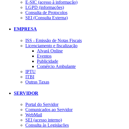
E-SIC (acesso à informação)
LGPD (informações)
Consulta de Protocolos
SEI (Consulta Externa)
EMPRESA
ISS - Emissão de Notas Fiscais
Licenciamento e fiscalização
Alvará Online
Eventos
Publicidade
Comércio Ambulante
IPTU
ITBI
Outras Taxas
SERVIDOR
Portal do Servidor
Comunicados ao Servidor
WebMail
SEI (acesso interno)
Consulta às Legislações