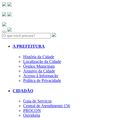
Search:
A PREFEITURA
História da Cidade
Localização da Cidade
Órgãos Municipais
Arquivo da Cidade
Acesso à Informação
Política de Privacidade
CIDADÃO
Guia de Serviços
Central de Atendimento 156
PROCON
Ouvidoria