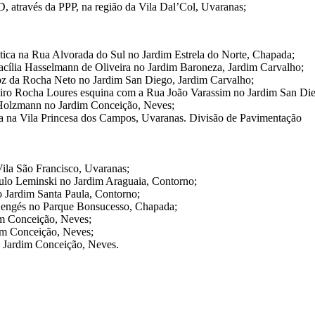
D, através da PPP, na região da Vila Dal’Col, Uvaranas;
ltica na Rua Alvorada do Sul no Jardim Estrela do Norte, Chapada;
acília Hasselmann de Oliveira no Jardim Baroneza, Jardim Carvalho;
 da Rocha Neto no Jardim San Diego, Jardim Carvalho;
deiro Rocha Loures esquina com a Rua João Varassim no Jardim San Die
o Holzmann no Jardim Conceição, Neves;
na na Vila Princesa dos Campos, Uvaranas. Divisão de Pavimentação
ila São Francisco, Uvaranas;
ulo Leminski no Jardim Araguaia, Contorno;
o Jardim Santa Paula, Contorno;
 Sengés no Parque Bonsucesso, Chapada;
im Conceição, Neves;
dim Conceição, Neves;
o Jardim Conceição, Neves.