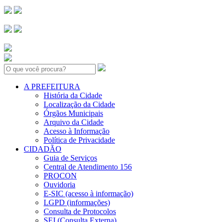
Search:
A PREFEITURA
História da Cidade
Localização da Cidade
Órgãos Municipais
Arquivo da Cidade
Acesso à Informação
Política de Privacidade
CIDADÃO
Guia de Serviços
Central de Atendimento 156
PROCON
Ouvidoria
E-SIC (acesso à informação)
LGPD (informações)
Consulta de Protocolos
SEI (Consulta Externa)