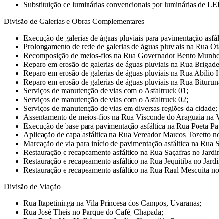
Substituição de luminárias convencionais por luminárias de LE
Divisão de Galerias e Obras Complementares
Execução de galerias de águas pluviais para pavimentação asfá
Prolongamento de rede de galerias de águas pluviais na Rua Ot
Recomposição de meios-fios na Rua Governador Bento Munhoz
Reparo em erosão de galerias de águas pluviais na Rua Briga
Reparo em erosão de galerias de águas pluviais na Rua Abíli
Reparo em erosão de galerias de águas pluviais na Rua Bituru
Serviços de manutenção de vias com o Asfaltruck 01;
Serviços de manutenção de vias com o Asfaltruck 02;
Serviços de manutenção de vias em diversas regiões da cidade;
Assentamento de meios-fios na Rua Visconde do Araguaia na V
Execução de base para pavimentação asfáltica na Rua Poeta Pa
Aplicação de capa asfáltica na Rua Vereador Marcos Tozetto n
Marcação de via para início de pavimentação asfáltica na Rua
Restauração e recapeamento asfáltico na Rua Saçafras no Jard
Restauração e recapeamento asfáltico na Rua Jequitiba no Jar
Restauração e recapeamento asfáltico na Rua Raul Mesquita n
Divisão de Viação
Rua Itapetininga na Vila Princesa dos Campos, Uvaranas;
Rua José Theis no Parque do Café, Chapada;