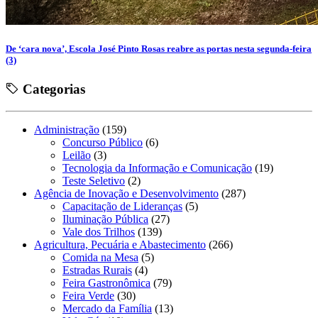
De ‘cara nova’, Escola José Pinto Rosas reabre as portas nesta segunda-feira
(3)
Categorias
Administração
(159)
Concurso Público
(6)
Leilão
(3)
Tecnologia da Informação e Comunicação
(19)
Teste Seletivo
(2)
Agência de Inovação e Desenvolvimento
(287)
Capacitação de Lideranças
(5)
Iluminação Pública
(27)
Vale dos Trilhos
(139)
Agricultura, Pecuária e Abastecimento
(266)
Comida na Mesa
(5)
Estradas Rurais
(4)
Feira Gastronômica
(79)
Feira Verde
(30)
Mercado da Família
(13)