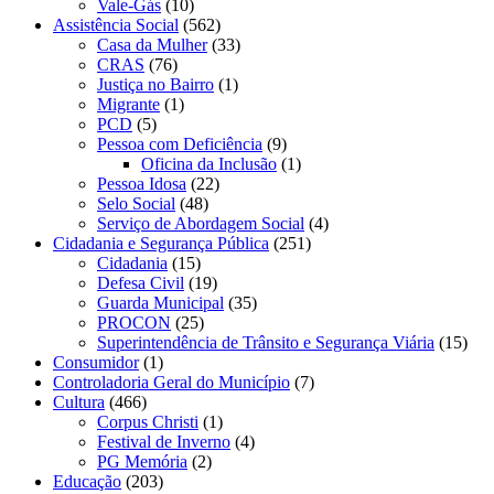
Vale-Gás
(10)
Assistência Social
(562)
Casa da Mulher
(33)
CRAS
(76)
Justiça no Bairro
(1)
Migrante
(1)
PCD
(5)
Pessoa com Deficiência
(9)
Oficina da Inclusão
(1)
Pessoa Idosa
(22)
Selo Social
(48)
Serviço de Abordagem Social
(4)
Cidadania e Segurança Pública
(251)
Cidadania
(15)
Defesa Civil
(19)
Guarda Municipal
(35)
PROCON
(25)
Superintendência de Trânsito e Segurança Viária
(15)
Consumidor
(1)
Controladoria Geral do Município
(7)
Cultura
(466)
Corpus Christi
(1)
Festival de Inverno
(4)
PG Memória
(2)
Educação
(203)