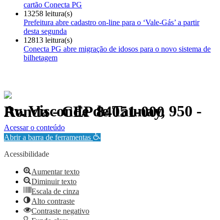
cartão Conecta PG
13258 leitura(s)
Prefeitura abre cadastro on-line para o ‘Vale-Gás’ a partir
desta segunda
12813 leitura(s)
Conecta PG abre migração de idosos para o novo sistema de
bilhetagem
Av. Visconde de Taunay, 950 - Ronda - CEP 84051-000
Política de Privacidade.
Acessar o conteúdo
Abrir a barra de ferramentas
Acessibilidade
Aumentar texto
Diminuir texto
Escala de cinza
Alto contraste
Contraste negativo