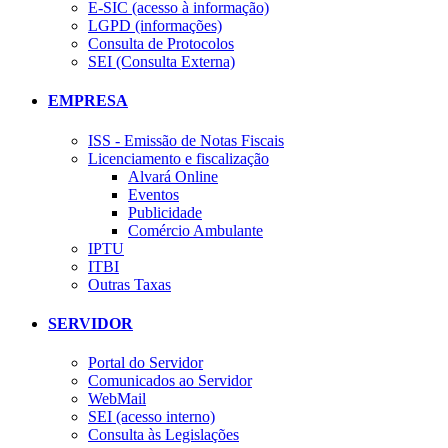
E-SIC (acesso à informação)
LGPD (informações)
Consulta de Protocolos
SEI (Consulta Externa)
EMPRESA
ISS - Emissão de Notas Fiscais
Licenciamento e fiscalização
Alvará Online
Eventos
Publicidade
Comércio Ambulante
IPTU
ITBI
Outras Taxas
SERVIDOR
Portal do Servidor
Comunicados ao Servidor
WebMail
SEI (acesso interno)
Consulta às Legislações