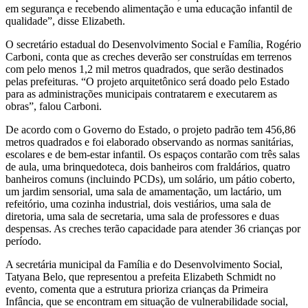
em segurança e recebendo alimentação e uma educação infantil de
qualidade”, disse Elizabeth.
O secretário estadual do Desenvolvimento Social e Família, Rogério
Carboni, conta que as creches deverão ser construídas em terrenos
com pelo menos 1,2 mil metros quadrados, que serão destinados
pelas prefeituras. “O projeto arquitetônico será doado pelo Estado
para as administrações municipais contratarem e executarem as
obras”, falou Carboni.
De acordo com o Governo do Estado, o projeto padrão tem 456,86
metros quadrados e foi elaborado observando as normas sanitárias,
escolares e de bem-estar infantil. Os espaços contarão com três salas
de aula, uma brinquedoteca, dois banheiros com fraldários, quatro
banheiros comuns (incluindo PCDs), um solário, um pátio coberto,
um jardim sensorial, uma sala de amamentação, um lactário, um
refeitório, uma cozinha industrial, dois vestiários, uma sala de
diretoria, uma sala de secretaria, uma sala de professores e duas
despensas. As creches terão capacidade para atender 36 crianças por
período.
A secretária municipal da Família e do Desenvolvimento Social,
Tatyana Belo, que representou a prefeita Elizabeth Schmidt no
evento, comenta que a estrutura prioriza crianças da Primeira
Infância, que se encontram em situação de vulnerabilidade social,