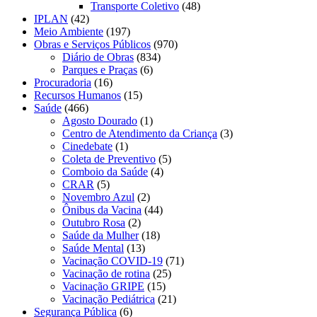
Transporte Coletivo
(48)
IPLAN
(42)
Meio Ambiente
(197)
Obras e Serviços Públicos
(970)
Diário de Obras
(834)
Parques e Praças
(6)
Procuradoria
(16)
Recursos Humanos
(15)
Saúde
(466)
Agosto Dourado
(1)
Centro de Atendimento da Criança
(3)
Cinedebate
(1)
Coleta de Preventivo
(5)
Comboio da Saúde
(4)
CRAR
(5)
Novembro Azul
(2)
Ônibus da Vacina
(44)
Outubro Rosa
(2)
Saúde da Mulher
(18)
Saúde Mental
(13)
Vacinação COVID-19
(71)
Vacinação de rotina
(25)
Vacinação GRIPE
(15)
Vacinação Pediátrica
(21)
Segurança Pública
(6)