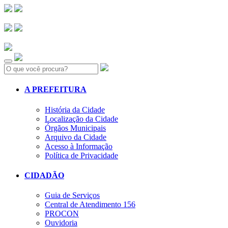
Search:
A PREFEITURA
História da Cidade
Localização da Cidade
Órgãos Municipais
Arquivo da Cidade
Acesso à Informação
Política de Privacidade
CIDADÃO
Guia de Serviços
Central de Atendimento 156
PROCON
Ouvidoria