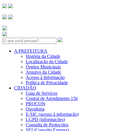
Search:
A PREFEITURA
História da Cidade
Localização da Cidade
Órgãos Municipais
Arquivo da Cidade
Acesso à Informação
Política de Privacidade
CIDADÃO
Guia de Serviços
Central de Atendimento 156
PROCON
Ouvidoria
E-SIC (acesso à informação)
LGPD (informações)
Consulta de Protocolos
SEI (Consulta Externa)