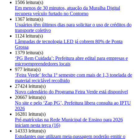
1506 leitura(s)
Em menos de 30 minutos, atuação da Muralha Digital
recupera veículo furtado no Contorno
1367 leitura(s)
Usuários têm últimos dias para solicitar o uso de créditos do
transporte coletivo
1124 leitura(s)
Lâmpadas de tecnologia LED já cobrem 80% de Ponta
Grossa
1379 leitura(s)
‘PG Bem Cuidada’: Prefeitura abre edital para empresas e
microempreendedores locais
977 leitura(s)
‘Feira Verde’ fecha 1º semestre com mais de 1,3 tonelada de
material reciclável recolhido
27424 leitura(s)
Novo calendário do Programa Feira Verde está disponível
20667 leitura(s)
No site e pelo ‘Zap PG’, Prefeitura libera consulta ao IPTU
2026
16281 leitura(s)
Pré-matrículas na Rede Municipal de Ensino para 2026
iniciam nesta terça (16)
14333 leitura(s)
Estudantes que utilizam meia-passagem poderão emitir o