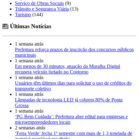
Serviço de Obras Sociais
(9)
Trânsito e Segurança Viária
(13)
Turismo
(144)
Últimas Notícias
1 semana atrás
Prefeitura reforça prazos de inscrição dos concursos públicos
municipais
1 semana atrás
Em menos de 30 minutos, atuação da Muralha Digital
recupera veículo furtado no Contorno
1 semana atrás
Usuários têm últimos dias para solicitar o uso de créditos do
transporte coletivo
1 semana atrás
Lâmpadas de tecnologia LED já cobrem 80% de Ponta
Grossa
1 semana atrás
‘PG Bem Cuidada’: Prefeitura abre edital para empresas e
microempreendedores locais
2 semanas atrás
‘Feira Verde’ fecha 1º semestre com mais de 1,3 tonelada de
material reciclável recolhido