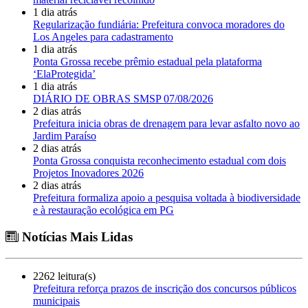
1 dia atrás
Regularização fundiária: Prefeitura convoca moradores do
Los Angeles para cadastramento
1 dia atrás
Ponta Grossa recebe prêmio estadual pela plataforma
‘ElaProtegida’
1 dia atrás
DIÁRIO DE OBRAS SMSP 07/08/2026
2 dias atrás
Prefeitura inicia obras de drenagem para levar asfalto novo ao
Jardim Paraíso
2 dias atrás
Ponta Grossa conquista reconhecimento estadual com dois
Projetos Inovadores 2026
2 dias atrás
Prefeitura formaliza apoio a pesquisa voltada à biodiversidade
e à restauração ecológica em PG
Notícias Mais Lidas
2262 leitura(s)
Prefeitura reforça prazos de inscrição dos concursos públicos
municipais