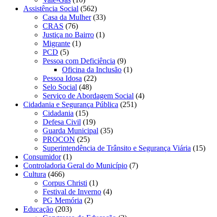
Assistência Social
(562)
Casa da Mulher
(33)
CRAS
(76)
Justiça no Bairro
(1)
Migrante
(1)
PCD
(5)
Pessoa com Deficiência
(9)
Oficina da Inclusão
(1)
Pessoa Idosa
(22)
Selo Social
(48)
Serviço de Abordagem Social
(4)
Cidadania e Segurança Pública
(251)
Cidadania
(15)
Defesa Civil
(19)
Guarda Municipal
(35)
PROCON
(25)
Superintendência de Trânsito e Segurança Viária
(15)
Consumidor
(1)
Controladoria Geral do Município
(7)
Cultura
(466)
Corpus Christi
(1)
Festival de Inverno
(4)
PG Memória
(2)
Educação
(203)