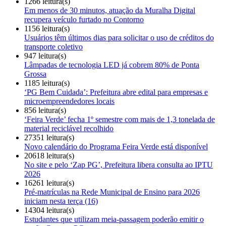
1266 leitura(s)
Em menos de 30 minutos, atuação da Muralha Digital
recupera veículo furtado no Contorno
1156 leitura(s)
Usuários têm últimos dias para solicitar o uso de créditos do
transporte coletivo
947 leitura(s)
Lâmpadas de tecnologia LED já cobrem 80% de Ponta
Grossa
1185 leitura(s)
‘PG Bem Cuidada’: Prefeitura abre edital para empresas e
microempreendedores locais
856 leitura(s)
‘Feira Verde’ fecha 1º semestre com mais de 1,3 tonelada de
material reciclável recolhido
27351 leitura(s)
Novo calendário do Programa Feira Verde está disponível
20618 leitura(s)
No site e pelo ‘Zap PG’, Prefeitura libera consulta ao IPTU
2026
16261 leitura(s)
Pré-matrículas na Rede Municipal de Ensino para 2026
iniciam nesta terça (16)
14304 leitura(s)
Estudantes que utilizam meia-passagem poderão emitir o