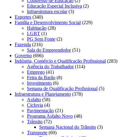
Congresso de Educação
(2)
Educação Especial Inclusiva
(2)
Infraestrutura escolar
(3)
Esportes
(340)
Família e Desenvolvimento Social
(229)
Habitação
(28)
LGBT
(1)
PG Sem Fome
(2)
Fazenda
(216)
Sala do Empreendedor
(51)
Governo
(696)
Indústria, Comércio e Qualificação Profissional
(283)
Agência do Trabalhador
(114)
Emprego
(41)
Feira da Barão
(8)
Investimento
(6)
Semana de Qualificação Profissional
(5)
Infraestrutura e Planejamento
(378)
Asfalto
(58)
Ciclovia
(4)
Pavimentação
(21)
Programa Asfalto Novo
(48)
Trânsito
(72)
Semana Nacional do Trânsito
(3)
Transporte
(69)