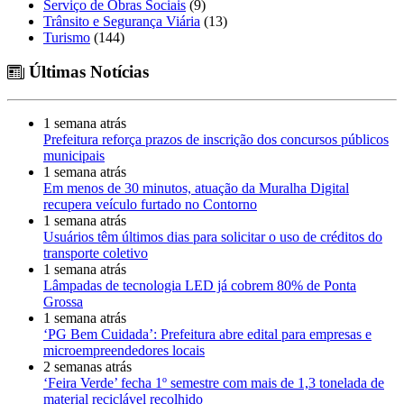
Serviço de Obras Sociais
(9)
Trânsito e Segurança Viária
(13)
Turismo
(144)
Últimas Notícias
1 semana atrás
Prefeitura reforça prazos de inscrição dos concursos públicos
municipais
1 semana atrás
Em menos de 30 minutos, atuação da Muralha Digital
recupera veículo furtado no Contorno
1 semana atrás
Usuários têm últimos dias para solicitar o uso de créditos do
transporte coletivo
1 semana atrás
Lâmpadas de tecnologia LED já cobrem 80% de Ponta
Grossa
1 semana atrás
‘PG Bem Cuidada’: Prefeitura abre edital para empresas e
microempreendedores locais
2 semanas atrás
‘Feira Verde’ fecha 1º semestre com mais de 1,3 tonelada de
material reciclável recolhido