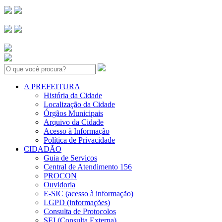
Search:
A PREFEITURA
História da Cidade
Localização da Cidade
Órgãos Municipais
Arquivo da Cidade
Acesso à Informação
Política de Privacidade
CIDADÃO
Guia de Serviços
Central de Atendimento 156
PROCON
Ouvidoria
E-SIC (acesso à informação)
LGPD (informações)
Consulta de Protocolos
SEI (Consulta Externa)