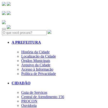
Search:
A PREFEITURA
História da Cidade
Localização da Cidade
Órgãos Municipais
Arquivo da Cidade
Acesso à Informação
Política de Privacidade
CIDADÃO
Guia de Serviços
Central de Atendimento 156
PROCON
Ouvidoria