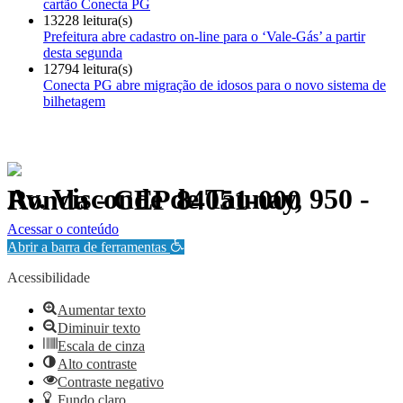
cartão Conecta PG
13228 leitura(s)
Prefeitura abre cadastro on-line para o ‘Vale-Gás’ a partir
desta segunda
12794 leitura(s)
Conecta PG abre migração de idosos para o novo sistema de
bilhetagem
Av. Visconde de Taunay, 950 - Ronda - CEP 84051-000
Política de Privacidade.
Acessar o conteúdo
Abrir a barra de ferramentas
Acessibilidade
Aumentar texto
Diminuir texto
Escala de cinza
Alto contraste
Contraste negativo
Fundo claro