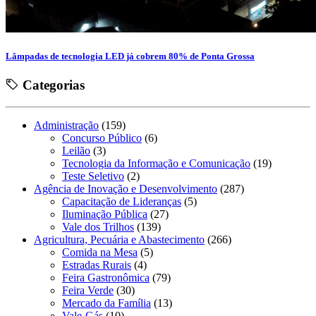
Lâmpadas de tecnologia LED já cobrem 80% de Ponta Grossa
Categorias
Administração
(159)
Concurso Público
(6)
Leilão
(3)
Tecnologia da Informação e Comunicação
(19)
Teste Seletivo
(2)
Agência de Inovação e Desenvolvimento
(287)
Capacitação de Lideranças
(5)
Iluminação Pública
(27)
Vale dos Trilhos
(139)
Agricultura, Pecuária e Abastecimento
(266)
Comida na Mesa
(5)
Estradas Rurais
(4)
Feira Gastronômica
(79)
Feira Verde
(30)
Mercado da Família
(13)
Vale-Gás
(10)