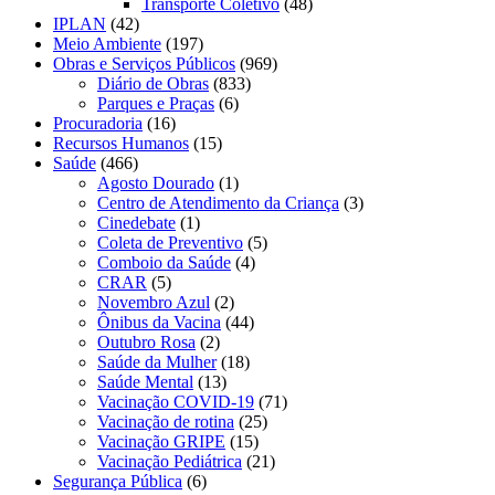
Transporte Coletivo
(48)
IPLAN
(42)
Meio Ambiente
(197)
Obras e Serviços Públicos
(969)
Diário de Obras
(833)
Parques e Praças
(6)
Procuradoria
(16)
Recursos Humanos
(15)
Saúde
(466)
Agosto Dourado
(1)
Centro de Atendimento da Criança
(3)
Cinedebate
(1)
Coleta de Preventivo
(5)
Comboio da Saúde
(4)
CRAR
(5)
Novembro Azul
(2)
Ônibus da Vacina
(44)
Outubro Rosa
(2)
Saúde da Mulher
(18)
Saúde Mental
(13)
Vacinação COVID-19
(71)
Vacinação de rotina
(25)
Vacinação GRIPE
(15)
Vacinação Pediátrica
(21)
Segurança Pública
(6)