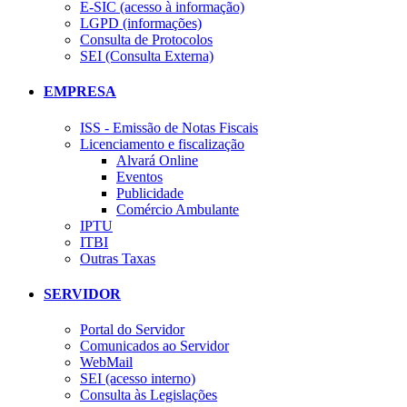
E-SIC (acesso à informação)
LGPD (informações)
Consulta de Protocolos
SEI (Consulta Externa)
EMPRESA
ISS - Emissão de Notas Fiscais
Licenciamento e fiscalização
Alvará Online
Eventos
Publicidade
Comércio Ambulante
IPTU
ITBI
Outras Taxas
SERVIDOR
Portal do Servidor
Comunicados ao Servidor
WebMail
SEI (acesso interno)
Consulta às Legislações