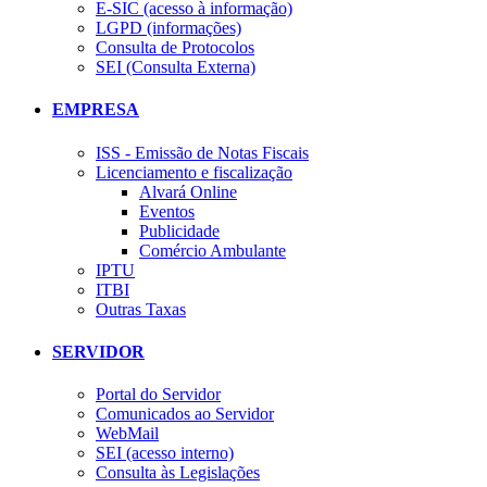
E-SIC (acesso à informação)
LGPD (informações)
Consulta de Protocolos
SEI (Consulta Externa)
EMPRESA
ISS - Emissão de Notas Fiscais
Licenciamento e fiscalização
Alvará Online
Eventos
Publicidade
Comércio Ambulante
IPTU
ITBI
Outras Taxas
SERVIDOR
Portal do Servidor
Comunicados ao Servidor
WebMail
SEI (acesso interno)
Consulta às Legislações