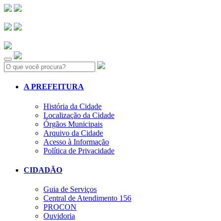
Search:
A PREFEITURA
História da Cidade
Localização da Cidade
Órgãos Municipais
Arquivo da Cidade
Acesso à Informação
Política de Privacidade
CIDADÃO
Guia de Serviços
Central de Atendimento 156
PROCON
Ouvidoria