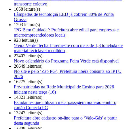
transporte coletivo
1058 leitura(s)
Lâmpadas de tecnologia LED já cobrem 80% de Ponta
Grossa
1293 leitura(s)
‘PG Bem Cuidada’: Prefeitura abre edital para empresas e
microempreendedores locais
928 leitura(s)
‘Feira Verde’ fecha 1º semestre com mais de 1,3 tonelada de
material reciclável recolhido
27407 leitura(s)
Novo calendário do Programa Feira Verde está disponível
20649 leitura(s)
No site e pelo ‘Zap PG’, Prefeitura libera consulta ao IPTU
2026
16275 leitura(s)
Pré-matrículas na Rede Municipal de Ensino para 2026
iniciam nesta terça (16)
14321 leitura(s)
Estudantes que utilizam meia-passagem poderão emitir o
cartão Conecta PG
13247 leitura(s)
Prefeitura abre cadastro on-line para o ‘Vale-Gás’ a partir
desta segunda
12808 leitura(s)