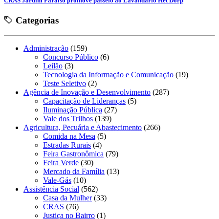
CRAS Jardim Paraíso promove passeio ao Lavandário Het Dorp
Categorias
Administração
(159)
Concurso Público
(6)
Leilão
(3)
Tecnologia da Informação e Comunicação
(19)
Teste Seletivo
(2)
Agência de Inovação e Desenvolvimento
(287)
Capacitação de Lideranças
(5)
Iluminação Pública
(27)
Vale dos Trilhos
(139)
Agricultura, Pecuária e Abastecimento
(266)
Comida na Mesa
(5)
Estradas Rurais
(4)
Feira Gastronômica
(79)
Feira Verde
(30)
Mercado da Família
(13)
Vale-Gás
(10)
Assistência Social
(562)
Casa da Mulher
(33)
CRAS
(76)
Justiça no Bairro
(1)