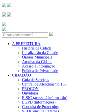
Search:
A PREFEITURA
História da Cidade
Localização da Cidade
Órgãos Municipais
Arquivo da Cidade
Acesso à Informação
Política de Privacidade
CIDADÃO
Guia de Serviços
Central de Atendimento 156
PROCON
Ouvidoria
E-SIC (acesso à informação)
LGPD (informações)
Consulta de Protocolos
SEI (Consulta Externa)