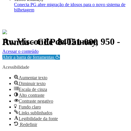
Conecta PG abre migração de idosos para o novo sistema de
bilhetagem
Av. Visconde de Taunay, 950 - Ronda - CEP 84051-000
Política de Privacidade.
Acessar o conteúdo
Abrir a barra de ferramentas
Acessibilidade
Aumentar texto
Diminuir texto
Escala de cinza
Alto contraste
Contraste negativo
Fundo claro
Links sublinhados
Legibilidade da fonte
Redefinir