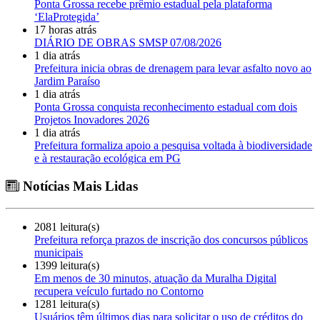
Ponta Grossa recebe prêmio estadual pela plataforma
‘ElaProtegida’
17 horas atrás
DIÁRIO DE OBRAS SMSP 07/08/2026
1 dia atrás
Prefeitura inicia obras de drenagem para levar asfalto novo ao
Jardim Paraíso
1 dia atrás
Ponta Grossa conquista reconhecimento estadual com dois
Projetos Inovadores 2026
1 dia atrás
Prefeitura formaliza apoio a pesquisa voltada à biodiversidade
e à restauração ecológica em PG
Notícias Mais Lidas
2081 leitura(s)
Prefeitura reforça prazos de inscrição dos concursos públicos
municipais
1399 leitura(s)
Em menos de 30 minutos, atuação da Muralha Digital
recupera veículo furtado no Contorno
1281 leitura(s)
Usuários têm últimos dias para solicitar o uso de créditos do