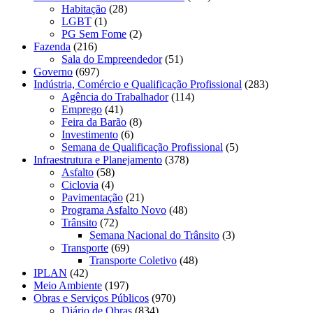
Habitação
(28)
LGBT
(1)
PG Sem Fome
(2)
Fazenda
(216)
Sala do Empreendedor
(51)
Governo
(697)
Indústria, Comércio e Qualificação Profissional
(283)
Agência do Trabalhador
(114)
Emprego
(41)
Feira da Barão
(8)
Investimento
(6)
Semana de Qualificação Profissional
(5)
Infraestrutura e Planejamento
(378)
Asfalto
(58)
Ciclovia
(4)
Pavimentação
(21)
Programa Asfalto Novo
(48)
Trânsito
(72)
Semana Nacional do Trânsito
(3)
Transporte
(69)
Transporte Coletivo
(48)
IPLAN
(42)
Meio Ambiente
(197)
Obras e Serviços Públicos
(970)
Diário de Obras
(834)