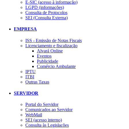
E-SIC (acesso à informação)
LGPD (informações)
Consulta de Protocolos
SEI (Consulta Externa)
EMPRESA
ISS - Emissão de Notas Fiscais
Licenciamento e fiscalização
Alvará Online
Eventos
Publicidade
Comércio Ambulante
IPTU
ITBI
Outras Taxas
SERVIDOR
Portal do Servidor
Comunicados ao Servidor
WebMail
SEI (acesso interno)
Consulta às Legislações