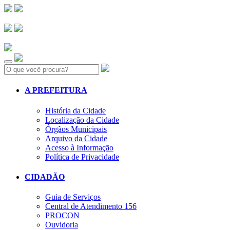
Search:
A PREFEITURA
História da Cidade
Localização da Cidade
Órgãos Municipais
Arquivo da Cidade
Acesso à Informação
Política de Privacidade
CIDADÃO
Guia de Serviços
Central de Atendimento 156
PROCON
Ouvidoria