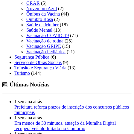
CRAR
(5)
Novembro Azul
(2)
Ônibus da Vacina
(44)
Outubro Rosa
(2)
Saúde da Mulher
(18)
Saúde Mental
(13)
Vacinação COVID-19
(71)
Vacinação de rotina
(25)
Vacinação GRIPE
(15)
Vacinação Pediátrica
(21)
Segurança Pública
(6)
Serviço de Obras Sociais
(9)
Trânsito e Segurança Viária
(13)
Turismo
(144)
Últimas Notícias
1 semana atrás
Prefeitura reforça prazos de inscrição dos concursos públicos
municipais
1 semana atrás
Em menos de 30 minutos, atuação da Muralha Digital
recupera veículo furtado no Contorno
1 semana atrás