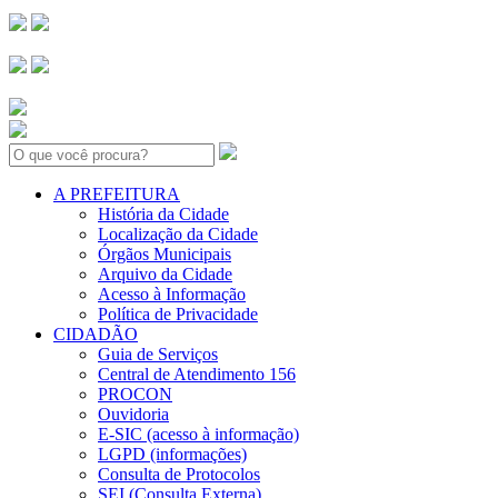
Search:
A PREFEITURA
História da Cidade
Localização da Cidade
Órgãos Municipais
Arquivo da Cidade
Acesso à Informação
Política de Privacidade
CIDADÃO
Guia de Serviços
Central de Atendimento 156
PROCON
Ouvidoria
E-SIC (acesso à informação)
LGPD (informações)
Consulta de Protocolos
SEI (Consulta Externa)