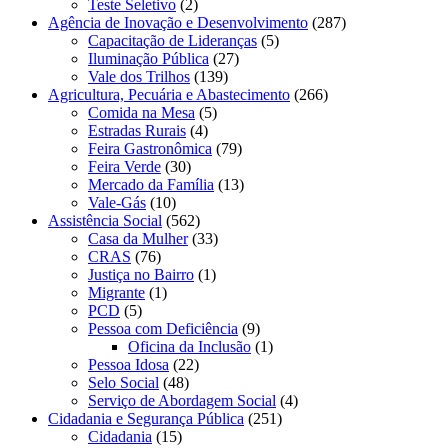
Teste Seletivo
(2)
Agência de Inovação e Desenvolvimento
(287)
Capacitação de Lideranças
(5)
Iluminação Pública
(27)
Vale dos Trilhos
(139)
Agricultura, Pecuária e Abastecimento
(266)
Comida na Mesa
(5)
Estradas Rurais
(4)
Feira Gastronômica
(79)
Feira Verde
(30)
Mercado da Família
(13)
Vale-Gás
(10)
Assistência Social
(562)
Casa da Mulher
(33)
CRAS
(76)
Justiça no Bairro
(1)
Migrante
(1)
PCD
(5)
Pessoa com Deficiência
(9)
Oficina da Inclusão
(1)
Pessoa Idosa
(22)
Selo Social
(48)
Serviço de Abordagem Social
(4)
Cidadania e Segurança Pública
(251)
Cidadania
(15)