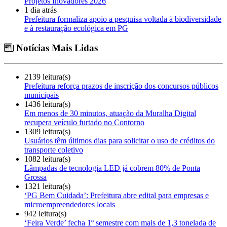
Projetos Inovadores 2026
1 dia atrás
Prefeitura formaliza apoio a pesquisa voltada à biodiversidade
e à restauração ecológica em PG
Notícias Mais Lidas
2139 leitura(s)
Prefeitura reforça prazos de inscrição dos concursos públicos
municipais
1436 leitura(s)
Em menos de 30 minutos, atuação da Muralha Digital
recupera veículo furtado no Contorno
1309 leitura(s)
Usuários têm últimos dias para solicitar o uso de créditos do
transporte coletivo
1082 leitura(s)
Lâmpadas de tecnologia LED já cobrem 80% de Ponta
Grossa
1321 leitura(s)
‘PG Bem Cuidada’: Prefeitura abre edital para empresas e
microempreendedores locais
942 leitura(s)
‘Feira Verde’ fecha 1º semestre com mais de 1,3 tonelada de