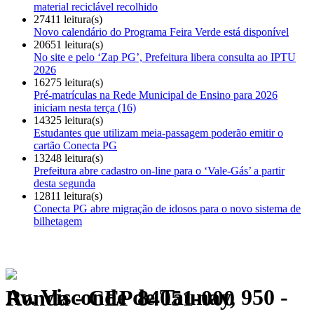
material reciclável recolhido
27411 leitura(s)
Novo calendário do Programa Feira Verde está disponível
20651 leitura(s)
No site e pelo ‘Zap PG’, Prefeitura libera consulta ao IPTU
2026
16275 leitura(s)
Pré-matrículas na Rede Municipal de Ensino para 2026
iniciam nesta terça (16)
14325 leitura(s)
Estudantes que utilizam meia-passagem poderão emitir o
cartão Conecta PG
13248 leitura(s)
Prefeitura abre cadastro on-line para o ‘Vale-Gás’ a partir
desta segunda
12811 leitura(s)
Conecta PG abre migração de idosos para o novo sistema de
bilhetagem
Av. Visconde de Taunay, 950 - Ronda - CEP 84051-000