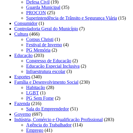
Defesa Civil
(19)
Guarda Municipal
(35)
PROCON
(25)
Superintendência de Trânsito e Segurança Viária
(15)
Consumidor
(1)
Controladoria Geral do Município
(7)
Cultura
(466)
Corpus Christi
(1)
Festival de Inverno
(4)
PG Memória
(2)
Educação
(203)
Congresso de Educação
(2)
Educação Especial Inclusiva
(2)
Infraestrutura escolar
(3)
Esportes
(340)
Família e Desenvolvimento Social
(230)
Habitação
(28)
LGBT
(1)
PG Sem Fome
(2)
Fazenda
(216)
Sala do Empreendedor
(51)
Governo
(697)
Indústria, Comércio e Qualificação Profissional
(283)
Agência do Trabalhador
(114)
Emprego
(41)