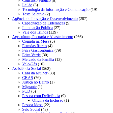
Concurso Público
(6)
Leilão
(3)
Tecnologia da Informação e Comunicação
(19)
Teste Seletivo
(2)
Agência de Inovação e Desenvolvimento
(287)
Capacitação de Lideranças
(5)
Iluminação Pública
(27)
Vale dos Trilhos
(139)
Agricultura, Pecuária e Abastecimento
(266)
Comida na Mesa
(5)
Estradas Rurais
(4)
Feira Gastronômica
(79)
Feira Verde
(30)
Mercado da Família
(13)
Vale-Gás
(10)
Assistência Social
(562)
Casa da Mulher
(33)
CRAS
(76)
Justiça no Bairro
(1)
Migrante
(1)
PCD
(5)
Pessoa com Deficiência
(9)
Oficina da Inclusão
(1)
Pessoa Idosa
(22)
Selo Social
(48)