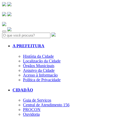
Search:
A PREFEITURA
História da Cidade
Localização da Cidade
Órgãos Municipais
Arquivo da Cidade
Acesso à Informação
Política de Privacidade
CIDADÃO
Guia de Serviços
Central de Atendimento 156
PROCON
Ouvidoria