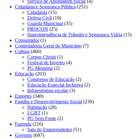
Serviço de Abordagem Social
(4)
Cidadania e Segurança Pública
(251)
Cidadania
(15)
Defesa Civil
(19)
Guarda Municipal
(35)
PROCON
(25)
Superintendência de Trânsito e Segurança Viária
(15)
Consumidor
(1)
Controladoria Geral do Município
(7)
Cultura
(466)
Corpus Christi
(1)
Festival de Inverno
(4)
PG Memória
(2)
Educação
(203)
Congresso de Educação
(2)
Educação Especial Inclusiva
(2)
Infraestrutura escolar
(3)
Esportes
(340)
Família e Desenvolvimento Social
(230)
Habitação
(28)
LGBT
(1)
PG Sem Fome
(2)
Fazenda
(216)
Sala do Empreendedor
(51)
Governo
(697)