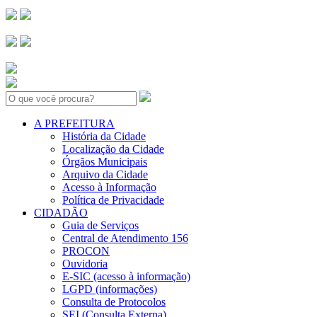
Search:
A PREFEITURA
História da Cidade
Localização da Cidade
Órgãos Municipais
Arquivo da Cidade
Acesso à Informação
Política de Privacidade
CIDADÃO
Guia de Serviços
Central de Atendimento 156
PROCON
Ouvidoria
E-SIC (acesso à informação)
LGPD (informações)
Consulta de Protocolos
SEI (Consulta Externa)