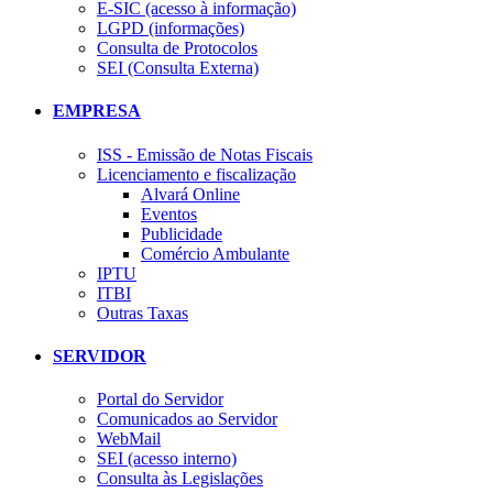
E-SIC (acesso à informação)
LGPD (informações)
Consulta de Protocolos
SEI (Consulta Externa)
EMPRESA
ISS - Emissão de Notas Fiscais
Licenciamento e fiscalização
Alvará Online
Eventos
Publicidade
Comércio Ambulante
IPTU
ITBI
Outras Taxas
SERVIDOR
Portal do Servidor
Comunicados ao Servidor
WebMail
SEI (acesso interno)
Consulta às Legislações