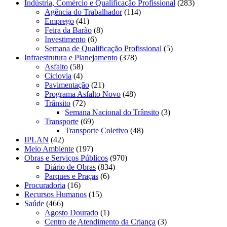
Indústria, Comércio e Qualificação Profissional
(283)
Agência do Trabalhador
(114)
Emprego
(41)
Feira da Barão
(8)
Investimento
(6)
Semana de Qualificação Profissional
(5)
Infraestrutura e Planejamento
(378)
Asfalto
(58)
Ciclovia
(4)
Pavimentação
(21)
Programa Asfalto Novo
(48)
Trânsito
(72)
Semana Nacional do Trânsito
(3)
Transporte
(69)
Transporte Coletivo
(48)
IPLAN
(42)
Meio Ambiente
(197)
Obras e Serviços Públicos
(970)
Diário de Obras
(834)
Parques e Praças
(6)
Procuradoria
(16)
Recursos Humanos
(15)
Saúde
(466)
Agosto Dourado
(1)
Centro de Atendimento da Criança
(3)