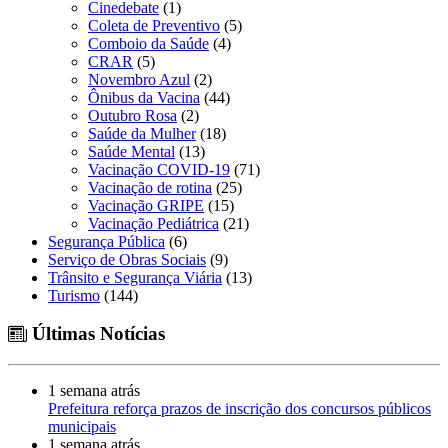
Cinedebate
(1)
Coleta de Preventivo
(5)
Comboio da Saúde
(4)
CRAR
(5)
Novembro Azul
(2)
Ônibus da Vacina
(44)
Outubro Rosa
(2)
Saúde da Mulher
(18)
Saúde Mental
(13)
Vacinação COVID-19
(71)
Vacinação de rotina
(25)
Vacinação GRIPE
(15)
Vacinação Pediátrica
(21)
Segurança Pública
(6)
Serviço de Obras Sociais
(9)
Trânsito e Segurança Viária
(13)
Turismo
(144)
Últimas Notícias
1 semana atrás
Prefeitura reforça prazos de inscrição dos concursos públicos
municipais
1 semana atrás