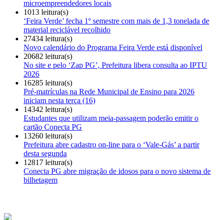
microempreendedores locais
1013 leitura(s)
‘Feira Verde’ fecha 1º semestre com mais de 1,3 tonelada de
material reciclável recolhido
27434 leitura(s)
Novo calendário do Programa Feira Verde está disponível
20682 leitura(s)
No site e pelo ‘Zap PG’, Prefeitura libera consulta ao IPTU
2026
16285 leitura(s)
Pré-matrículas na Rede Municipal de Ensino para 2026
iniciam nesta terça (16)
14342 leitura(s)
Estudantes que utilizam meia-passagem poderão emitir o
cartão Conecta PG
13260 leitura(s)
Prefeitura abre cadastro on-line para o ‘Vale-Gás’ a partir
desta segunda
12817 leitura(s)
Conecta PG abre migração de idosos para o novo sistema de
bilhetagem