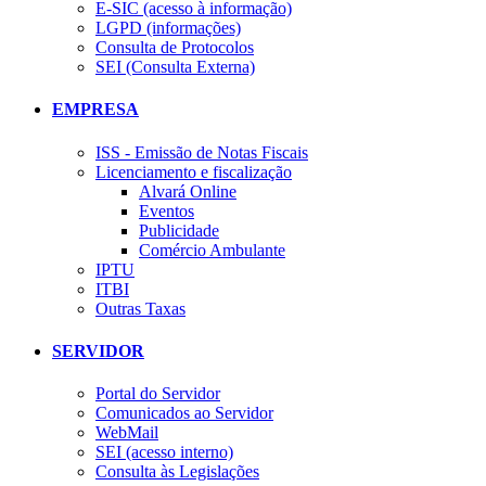
E-SIC (acesso à informação)
LGPD (informações)
Consulta de Protocolos
SEI (Consulta Externa)
EMPRESA
ISS - Emissão de Notas Fiscais
Licenciamento e fiscalização
Alvará Online
Eventos
Publicidade
Comércio Ambulante
IPTU
ITBI
Outras Taxas
SERVIDOR
Portal do Servidor
Comunicados ao Servidor
WebMail
SEI (acesso interno)
Consulta às Legislações