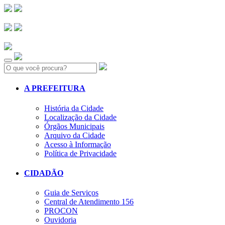
Search:
A PREFEITURA
História da Cidade
Localização da Cidade
Órgãos Municipais
Arquivo da Cidade
Acesso à Informação
Política de Privacidade
CIDADÃO
Guia de Serviços
Central de Atendimento 156
PROCON
Ouvidoria