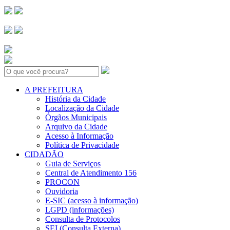
Search:
A PREFEITURA
História da Cidade
Localização da Cidade
Órgãos Municipais
Arquivo da Cidade
Acesso à Informação
Política de Privacidade
CIDADÃO
Guia de Serviços
Central de Atendimento 156
PROCON
Ouvidoria
E-SIC (acesso à informação)
LGPD (informações)
Consulta de Protocolos
SEI (Consulta Externa)