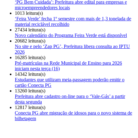
‘PG Bem Cuidada’: Prefeitura abre edital para empresas e
microempreendedores locais
1013 leitura(s)
‘Feira Verde’ fecha 1º semestre com mais de 1,3 tonelada de
material reciclável recolhido
27434 leitura(s)
Novo calendário do Programa Feira Verde está disponível
20682 leitura(s)
No site e pelo ‘Zap PG’, Prefeitura libera consulta ao IPTU
2026
16285 leitura(s)
Pré-matrículas na Rede Municipal de Ensino para 2026
iniciam nesta terça (16)
14342 leitura(s)
Estudantes que utilizam meia-passagem poderão emitir o
cartão Conecta PG
13260 leitura(s)
Prefeitura abre cadastro on-line para o ‘Vale-Gás’ a partir
desta segunda
12817 leitura(s)
Conecta PG abre migração de idosos para o novo sistema de
bilhetagem