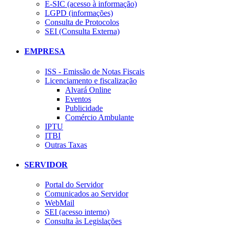
E-SIC (acesso à informação)
LGPD (informações)
Consulta de Protocolos
SEI (Consulta Externa)
EMPRESA
ISS - Emissão de Notas Fiscais
Licenciamento e fiscalização
Alvará Online
Eventos
Publicidade
Comércio Ambulante
IPTU
ITBI
Outras Taxas
SERVIDOR
Portal do Servidor
Comunicados ao Servidor
WebMail
SEI (acesso interno)
Consulta às Legislações