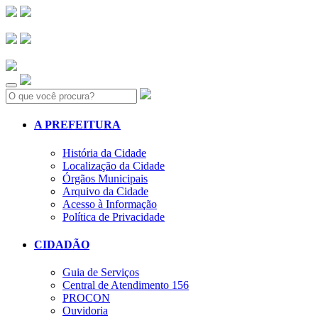
Search:
A PREFEITURA
História da Cidade
Localização da Cidade
Órgãos Municipais
Arquivo da Cidade
Acesso à Informação
Política de Privacidade
CIDADÃO
Guia de Serviços
Central de Atendimento 156
PROCON
Ouvidoria