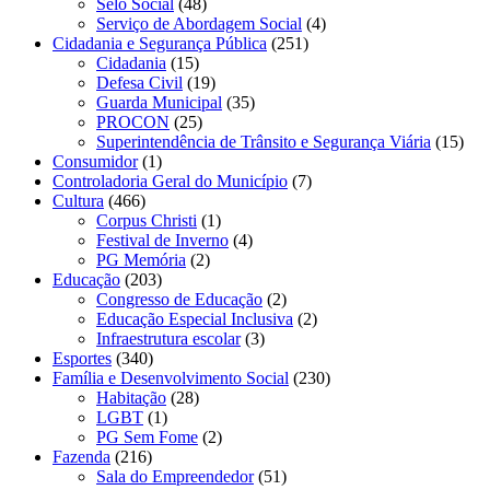
Selo Social
(48)
Serviço de Abordagem Social
(4)
Cidadania e Segurança Pública
(251)
Cidadania
(15)
Defesa Civil
(19)
Guarda Municipal
(35)
PROCON
(25)
Superintendência de Trânsito e Segurança Viária
(15)
Consumidor
(1)
Controladoria Geral do Município
(7)
Cultura
(466)
Corpus Christi
(1)
Festival de Inverno
(4)
PG Memória
(2)
Educação
(203)
Congresso de Educação
(2)
Educação Especial Inclusiva
(2)
Infraestrutura escolar
(3)
Esportes
(340)
Família e Desenvolvimento Social
(230)
Habitação
(28)
LGBT
(1)
PG Sem Fome
(2)
Fazenda
(216)
Sala do Empreendedor
(51)