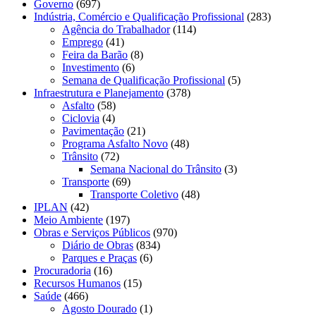
Governo
(697)
Indústria, Comércio e Qualificação Profissional
(283)
Agência do Trabalhador
(114)
Emprego
(41)
Feira da Barão
(8)
Investimento
(6)
Semana de Qualificação Profissional
(5)
Infraestrutura e Planejamento
(378)
Asfalto
(58)
Ciclovia
(4)
Pavimentação
(21)
Programa Asfalto Novo
(48)
Trânsito
(72)
Semana Nacional do Trânsito
(3)
Transporte
(69)
Transporte Coletivo
(48)
IPLAN
(42)
Meio Ambiente
(197)
Obras e Serviços Públicos
(970)
Diário de Obras
(834)
Parques e Praças
(6)
Procuradoria
(16)
Recursos Humanos
(15)
Saúde
(466)
Agosto Dourado
(1)