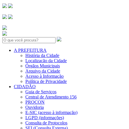
Search:
A PREFEITURA
História da Cidade
Localização da Cidade
Órgãos Municipais
Arquivo da Cidade
Acesso à Informação
Política de Privacidade
CIDADÃO
Guia de Serviços
Central de Atendimento 156
PROCON
Ouvidoria
E-SIC (acesso à informação)
LGPD (informações)
Consulta de Protocolos
SEI (Consulta Externa)