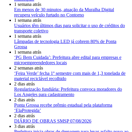
1 semana atrás
Em menos de 30 minutos, atuação da Muralha Digital
recupera veículo furtado no Contorno
1 semana atrás
Usuários têm últimos dias para solicitar o uso de créditos do
transporte coletivo
1 semana atrás
Lâmpadas de tecnologia LED já cobrem 80% de Ponta
Grossa
1 semana atrás
‘PG Bem Cuidada’: Prefeitura abre edital para empresas e
microempreendedores locais
2 semanas atrás
‘Feira Verde’ fecha 1º semestre com mais de 1,3 tonelada de
material reciclável recolhido
2 dias atrás
Regularização fundiária: Prefeitura convoca moradores do
Los Angeles para cadastramento
2 dias atrás
Ponta Grossa recebe prêmio estadual pela plataforma
‘ElaProtegida’
2 dias atrás
DIÁRIO DE OBRAS SMSP 07/08/2026
3 dias atrás
Prefeitura inicia obras de drenagem para levar asfalto novo ao