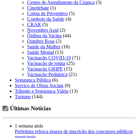
Centro de Atendimento da Criança
(3)
Cinedebate
(1)
Coleta de Preventivo
(5)
Comboio da Saúde
(4)
CRAR
(5)
Novembro Azul
(2)
Ônibus da Vacina
(44)
Outubro Rosa
(2)
Saúde da Mulher
(18)
Saúde Mental
(13)
Vacinação COVID-19
(71)
Vacinação de rotina
(25)
Vacinação GRIPE
(15)
Vacinação Pediátrica
(21)
Segurança Pública
(6)
Serviço de Obras Sociais
(9)
Trânsito e Segurança Viária
(13)
Turismo
(144)
Últimas Notícias
1 semana atrás
Prefeitura reforça prazos de inscrição dos concursos públicos
municipais