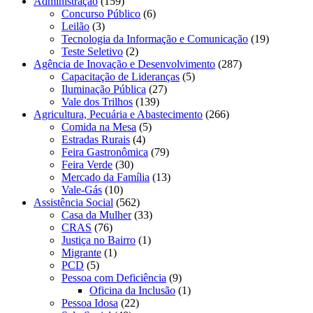
Administração
(159)
Concurso Público
(6)
Leilão
(3)
Tecnologia da Informação e Comunicação
(19)
Teste Seletivo
(2)
Agência de Inovação e Desenvolvimento
(287)
Capacitação de Lideranças
(5)
Iluminação Pública
(27)
Vale dos Trilhos
(139)
Agricultura, Pecuária e Abastecimento
(266)
Comida na Mesa
(5)
Estradas Rurais
(4)
Feira Gastronômica
(79)
Feira Verde
(30)
Mercado da Família
(13)
Vale-Gás
(10)
Assistência Social
(562)
Casa da Mulher
(33)
CRAS
(76)
Justiça no Bairro
(1)
Migrante
(1)
PCD
(5)
Pessoa com Deficiência
(9)
Oficina da Inclusão
(1)
Pessoa Idosa
(22)