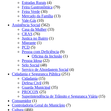
Estradas Rurais
(4)
Feira Gastronômica
(79)
Feira Verde
(30)
Mercado da Família
(13)
Vale-Gás
(10)
Assistência Social
(562)
Casa da Mulher
(33)
CRAS
(76)
Justiça no Bairro
(1)
Migrante
(1)
PCD
(5)
Pessoa com Deficiência
(9)
Oficina da Inclusão
(1)
Pessoa Idosa
(22)
Selo Social
(48)
Serviço de Abordagem Social
(4)
Cidadania e Segurança Pública
(251)
Cidadania
(15)
Defesa Civil
(19)
Guarda Municipal
(35)
PROCON
(25)
Superintendência de Trânsito e Segurança Viária
(15)
Consumidor
(1)
Controladoria Geral do Município
(7)
Cultura
(466)