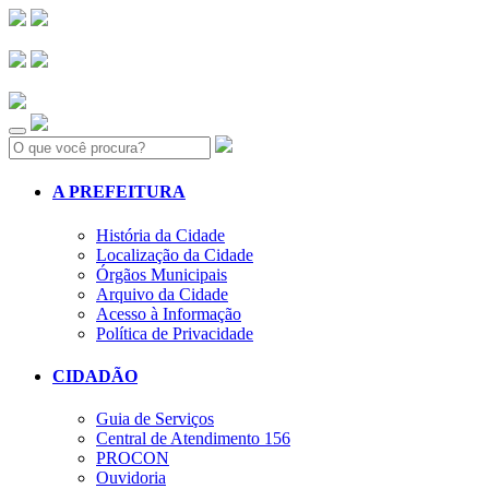
Search:
A PREFEITURA
História da Cidade
Localização da Cidade
Órgãos Municipais
Arquivo da Cidade
Acesso à Informação
Política de Privacidade
CIDADÃO
Guia de Serviços
Central de Atendimento 156
PROCON
Ouvidoria