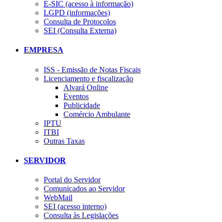
E-SIC (acesso à informação)
LGPD (informações)
Consulta de Protocolos
SEI (Consulta Externa)
EMPRESA
ISS - Emissão de Notas Fiscais
Licenciamento e fiscalização
Alvará Online
Eventos
Publicidade
Comércio Ambulante
IPTU
ITBI
Outras Taxas
SERVIDOR
Portal do Servidor
Comunicados ao Servidor
WebMail
SEI (acesso interno)
Consulta às Legislações