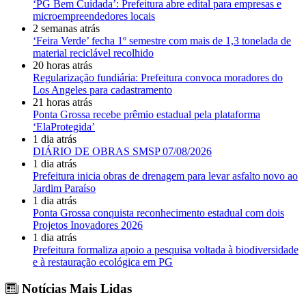
‘PG Bem Cuidada’: Prefeitura abre edital para empresas e
microempreendedores locais
2 semanas atrás
‘Feira Verde’ fecha 1º semestre com mais de 1,3 tonelada de
material reciclável recolhido
20 horas atrás
Regularização fundiária: Prefeitura convoca moradores do
Los Angeles para cadastramento
21 horas atrás
Ponta Grossa recebe prêmio estadual pela plataforma
‘ElaProtegida’
1 dia atrás
DIÁRIO DE OBRAS SMSP 07/08/2026
1 dia atrás
Prefeitura inicia obras de drenagem para levar asfalto novo ao
Jardim Paraíso
1 dia atrás
Ponta Grossa conquista reconhecimento estadual com dois
Projetos Inovadores 2026
1 dia atrás
Prefeitura formaliza apoio a pesquisa voltada à biodiversidade
e à restauração ecológica em PG
Notícias Mais Lidas