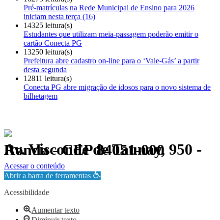
Pré-matrículas na Rede Municipal de Ensino para 2026
iniciam nesta terça (16)
14325 leitura(s)
Estudantes que utilizam meia-passagem poderão emitir o
cartão Conecta PG
13250 leitura(s)
Prefeitura abre cadastro on-line para o ‘Vale-Gás’ a partir
desta segunda
12811 leitura(s)
Conecta PG abre migração de idosos para o novo sistema de
bilhetagem
Av. Visconde de Taunay, 950 - Ronda - CEP 84051-000
Política de Privacidade.
Acessar o conteúdo
Abrir a barra de ferramentas
Acessibilidade
Aumentar texto
Diminuir texto