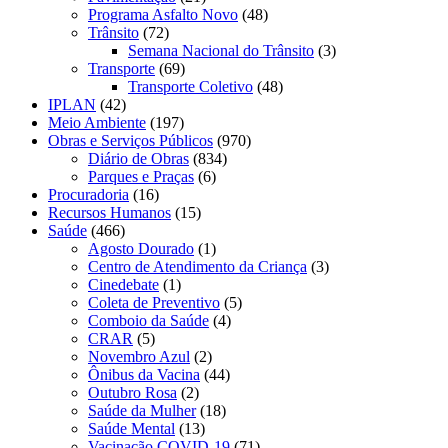
Programa Asfalto Novo
(48)
Trânsito
(72)
Semana Nacional do Trânsito
(3)
Transporte
(69)
Transporte Coletivo
(48)
IPLAN
(42)
Meio Ambiente
(197)
Obras e Serviços Públicos
(970)
Diário de Obras
(834)
Parques e Praças
(6)
Procuradoria
(16)
Recursos Humanos
(15)
Saúde
(466)
Agosto Dourado
(1)
Centro de Atendimento da Criança
(3)
Cinedebate
(1)
Coleta de Preventivo
(5)
Comboio da Saúde
(4)
CRAR
(5)
Novembro Azul
(2)
Ônibus da Vacina
(44)
Outubro Rosa
(2)
Saúde da Mulher
(18)
Saúde Mental
(13)
Vacinação COVID-19
(71)