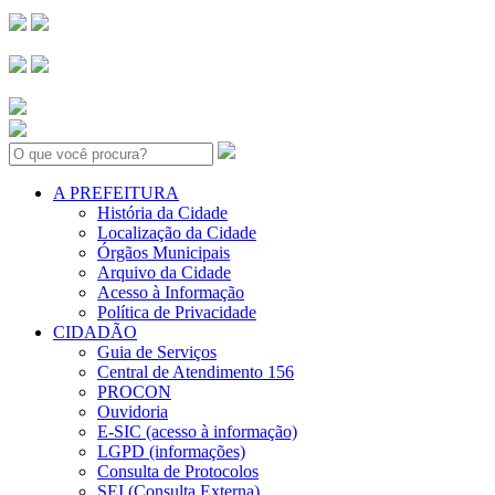
Search:
A PREFEITURA
História da Cidade
Localização da Cidade
Órgãos Municipais
Arquivo da Cidade
Acesso à Informação
Política de Privacidade
CIDADÃO
Guia de Serviços
Central de Atendimento 156
PROCON
Ouvidoria
E-SIC (acesso à informação)
LGPD (informações)
Consulta de Protocolos
SEI (Consulta Externa)