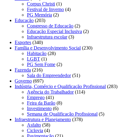
Corpus Christi
(1)
Festival de Inverno
(4)
PG Memória
(2)
Educação
(203)
Congresso de Educação
(2)
Educação Especial Inclusiva
(2)
Infraestrutura escolar
(3)
Esportes
(340)
Família e Desenvolvimento Social
(230)
Habitação
(28)
LGBT
(1)
PG Sem Fome
(2)
Fazenda
(216)
Sala do Empreendedor
(51)
Governo
(697)
Indústria, Comércio e Qualificação Profissional
(283)
Agência do Trabalhador
(114)
Emprego
(41)
Feira da Barão
(8)
Investimento
(6)
Semana de Qualificação Profissional
(5)
Infraestrutura e Planejamento
(378)
Asfalto
(58)
Ciclovia
(4)
Pavimentação
(21)