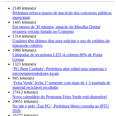
2149 leitura(s)
Prefeitura reforça prazos de inscrição dos concursos públicos
municipais
1445 leitura(s)
Em menos de 30 minutos, atuação da Muralha Digital
recupera veículo furtado no Contorno
1314 leitura(s)
Usuários têm últimos dias para solicitar o uso de créditos do
transporte coletivo
1086 leitura(s)
Lâmpadas de tecnologia LED já cobrem 80% de Ponta
Grossa
1323 leitura(s)
‘PG Bem Cuidada’: Prefeitura abre edital para empresas e
microempreendedores locais
945 leitura(s)
‘Feira Verde’ fecha 1º semestre com mais de 1,3 tonelada de
material reciclável recolhido
27412 leitura(s)
Novo calendário do Programa Feira Verde está disponível
20651 leitura(s)
No site e pelo ‘Zap PG’, Prefeitura libera consulta ao IPTU
2026
16275 leitura(s)