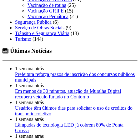
Vacinação de rotina
(25)
Vacinação GRIPE
(15)
Vacinação Pediátrica
(21)
Segurança Pública
(6)
Serviço de Obras Sociais
(9)
Trânsito e Segurança Viária
(13)
Turismo
(144)
Últimas Notícias
1 semana atrás
Prefeitura reforça prazos de inscrição dos concursos públicos
municipais
1 semana atrás
Em menos de 30 minutos, atuação da Muralha Digital
recupera veículo furtado no Contorno
1 semana atrás
Usuários têm últimos dias para solicitar o uso de créditos do
transporte coletivo
1 semana atrás
Lâmpadas de tecnologia LED já cobrem 80% de Ponta
Grossa
1 semana atrás