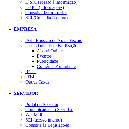
E-SIC (acesso à informação)
LGPD (informações)
Consulta de Protocolos
SEI (Consulta Externa)
EMPRESA
ISS - Emissão de Notas Fiscais
Licenciamento e fiscalização
Alvará Online
Eventos
Publicidade
Comércio Ambulante
IPTU
ITBI
Outras Taxas
SERVIDOR
Portal do Servidor
Comunicados ao Servidor
WebMail
SEI (acesso interno)
Consulta às Legislações