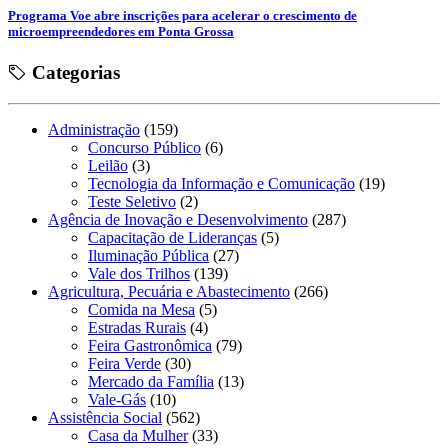
Programa Voe abre inscrições para acelerar o crescimento de
microempreendedores em Ponta Grossa
Categorias
Administração
(159)
Concurso Público
(6)
Leilão
(3)
Tecnologia da Informação e Comunicação
(19)
Teste Seletivo
(2)
Agência de Inovação e Desenvolvimento
(287)
Capacitação de Lideranças
(5)
Iluminação Pública
(27)
Vale dos Trilhos
(139)
Agricultura, Pecuária e Abastecimento
(266)
Comida na Mesa
(5)
Estradas Rurais
(4)
Feira Gastronômica
(79)
Feira Verde
(30)
Mercado da Família
(13)
Vale-Gás
(10)
Assistência Social
(562)
Casa da Mulher
(33)