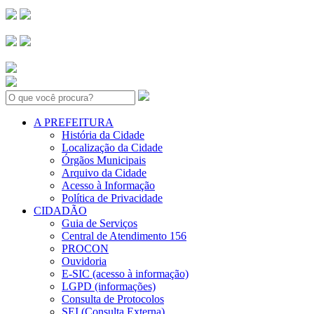
Search:
A PREFEITURA
História da Cidade
Localização da Cidade
Órgãos Municipais
Arquivo da Cidade
Acesso à Informação
Política de Privacidade
CIDADÃO
Guia de Serviços
Central de Atendimento 156
PROCON
Ouvidoria
E-SIC (acesso à informação)
LGPD (informações)
Consulta de Protocolos
SEI (Consulta Externa)