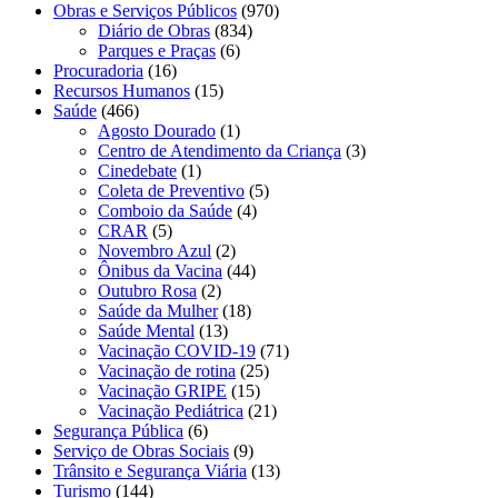
Obras e Serviços Públicos
(970)
Diário de Obras
(834)
Parques e Praças
(6)
Procuradoria
(16)
Recursos Humanos
(15)
Saúde
(466)
Agosto Dourado
(1)
Centro de Atendimento da Criança
(3)
Cinedebate
(1)
Coleta de Preventivo
(5)
Comboio da Saúde
(4)
CRAR
(5)
Novembro Azul
(2)
Ônibus da Vacina
(44)
Outubro Rosa
(2)
Saúde da Mulher
(18)
Saúde Mental
(13)
Vacinação COVID-19
(71)
Vacinação de rotina
(25)
Vacinação GRIPE
(15)
Vacinação Pediátrica
(21)
Segurança Pública
(6)
Serviço de Obras Sociais
(9)
Trânsito e Segurança Viária
(13)
Turismo
(144)