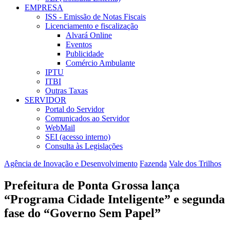
EMPRESA
ISS - Emissão de Notas Fiscais
Licenciamento e fiscalização
Alvará Online
Eventos
Publicidade
Comércio Ambulante
IPTU
ITBI
Outras Taxas
SERVIDOR
Portal do Servidor
Comunicados ao Servidor
WebMail
SEI (acesso interno)
Consulta às Legislações
Agência de Inovação e Desenvolvimento
Fazenda
Vale dos Trilhos
Prefeitura de Ponta Grossa lança
“Programa Cidade Inteligente” e segunda
fase do “Governo Sem Papel”