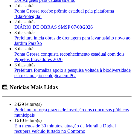
Los Angeles para cadastramento
2 dias atrás
Ponta Grossa recebe prêmio estadual pela plataforma
‘ElaProtegida’
2 dias atrás
DIÁRIO DE OBRAS SMSP 07/08/2026
3 dias atrás
Prefeitura inicia obras de drenagem para levar asfalto novo ao
Jardim Paraíso
3 dias atrás
Ponta Grossa conquista reconhecimento estadual com dois
Projetos Inovadores 2026
3 dias atrás
Prefeitura formaliza apoio a pesquisa voltada à biodiversidade
e à restauração ecológica em PG
Notícias Mais Lidas
2429 leitura(s)
Prefeitura reforça prazos de inscrição dos concursos públicos
municipais
1610 leitura(s)
Em menos de 30 minutos, atuação da Muralha Digital
recupera veículo furtado no Contorno