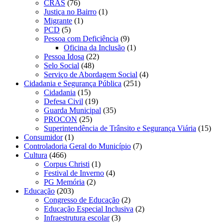
CRAS
(76)
Justiça no Bairro
(1)
Migrante
(1)
PCD
(5)
Pessoa com Deficiência
(9)
Oficina da Inclusão
(1)
Pessoa Idosa
(22)
Selo Social
(48)
Serviço de Abordagem Social
(4)
Cidadania e Segurança Pública
(251)
Cidadania
(15)
Defesa Civil
(19)
Guarda Municipal
(35)
PROCON
(25)
Superintendência de Trânsito e Segurança Viária
(15)
Consumidor
(1)
Controladoria Geral do Município
(7)
Cultura
(466)
Corpus Christi
(1)
Festival de Inverno
(4)
PG Memória
(2)
Educação
(203)
Congresso de Educação
(2)
Educação Especial Inclusiva
(2)
Infraestrutura escolar
(3)