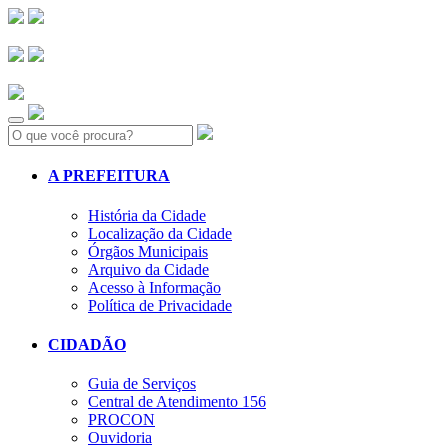
Search:
A PREFEITURA
História da Cidade
Localização da Cidade
Órgãos Municipais
Arquivo da Cidade
Acesso à Informação
Política de Privacidade
CIDADÃO
Guia de Serviços
Central de Atendimento 156
PROCON
Ouvidoria