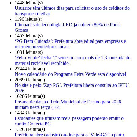
1448 leitura(s)
Usuários têm últimos dias para solicitar o uso de créditos do
transporte coletivo
1196 leitura(s)
Lâmpadas de tecnologia LED já cobrem 80% de Ponta
Grossa
1453 leitura(s)
‘PG Bem Cuidada’: Prefeitura abre edital para empresas e
microempreendedores locais
1031 leitura(s)
‘Feira Verde’ fecha 1º semestre com mais de 1,3 tonelada de
material reciclável recolhido
27444 leitura(s)
Novo calendário do Programa Feira Verde está disponível
20690 leitura(s)
No site e pelo ‘Zap PG’, Prefeitura libera consulta ao IPTU
2026
16286 leitura(s)
Pré-matrículas na Rede Municipal de Ensino para 2026
iniciam nesta terça (16)
14343 leitura(s)
Estudantes que utilizam meia-passagem poderão emitir o
cartão Conecta PG
13263 leitura(s)
Prefeitura abre cadastro on-line para o ‘Vale-Gás’ a partir