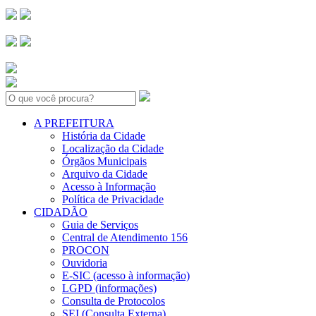
Search:
A PREFEITURA
História da Cidade
Localização da Cidade
Órgãos Municipais
Arquivo da Cidade
Acesso à Informação
Política de Privacidade
CIDADÃO
Guia de Serviços
Central de Atendimento 156
PROCON
Ouvidoria
E-SIC (acesso à informação)
LGPD (informações)
Consulta de Protocolos
SEI (Consulta Externa)