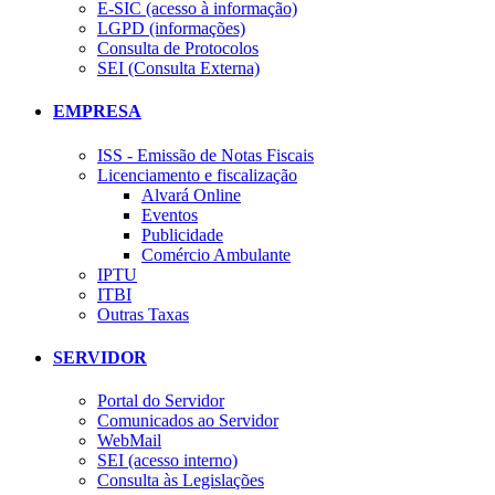
E-SIC (acesso à informação)
LGPD (informações)
Consulta de Protocolos
SEI (Consulta Externa)
EMPRESA
ISS - Emissão de Notas Fiscais
Licenciamento e fiscalização
Alvará Online
Eventos
Publicidade
Comércio Ambulante
IPTU
ITBI
Outras Taxas
SERVIDOR
Portal do Servidor
Comunicados ao Servidor
WebMail
SEI (acesso interno)
Consulta às Legislações